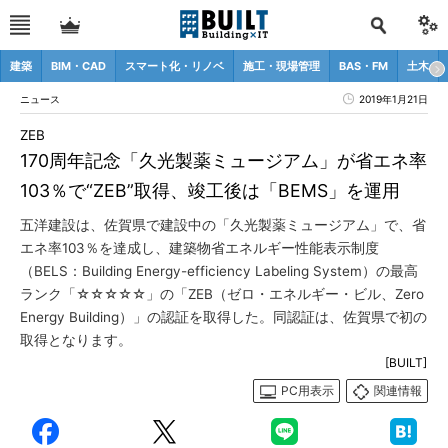
建築
BIM・CAD
スマート化・リノベ
施工・現場管理
BAS・FM
土木
ニュース
2019年1月21日
ZEB
170周年記念「久光製薬ミュージアム」が省エネ率
103％で“ZEB”取得、竣工後は「BEMS」を運用
五洋建設は、佐賀県で建設中の「久光製薬ミュージアム」で、省
エネ率103％を達成し、建築物省エネルギー性能表示制度
（BELS：Building Energy-efficiency Labeling System）の最高
ランク「☆☆☆☆☆」の「ZEB（ゼロ・エネルギー・ビル、Zero
Energy Building）」の認証を取得した。同認証は、佐賀県で初の
取得となります。
[BUILT]
PC用表示
関連情報