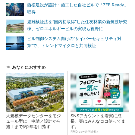
西松建設が設計・施工した自社ビルで「ZEB Ready」
取得
避難検証法を“国内初取得”した住友林業の新筑波研究
棟、ゼロエネルギービルの実現も視野に
ビル制御システム向けの“サイバーセキュリティ対
策”で、トレンドマイクロと共同検証
あなたにおすすめ
大規模データセンターをモジ
SNSアカウントを着実に成
ュール型に 申請／設計から
長。実はみんなココ使ってま
施工まで約2年を目指す
す。
PR(Dreaw合同会社)