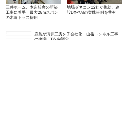
三井ホーム、木造校舎の新築
地場ゼネコン22社が集結、建
工事に着手 最大28mスパン
設DXやAIの実践事例を共有
の木造トラス採用
鹿島が演算工房を子会社化 山岳トンネル工事
の建設ICTを内製化
3D鉄筋モデルから加工用データまで連携、構
造設計事務所が開発したRevitアドイン
熊谷組、水深32mの海底で遠隔操作システムの
実証実験