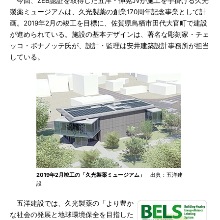
今回、ZEB認証を取得した五洋・伸晃JVが施工を手掛ける久光
製薬ミュージアムは、久光製薬の創業170周年記念事業として計
画。2019年2月の竣工を目標に、佐賀県鳥栖市田代大官町で建設
が進められている。施設の基本デザインは、著名な彫刻家・チェ
ッコ・ボナノッテ氏が、設計・監理は安井建築設計事務所が担当
している。
2019年2月竣工の「久光製薬ミュージアム」
出典：五洋建
設
五洋建設では、久光製薬の「より豊か
な社会の発展と地球環境保全を目指した