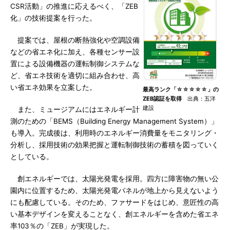
CSR活動」の推進に応えるべく、「ZEB
化」の技術提案を行った。
提案では、屋根の断熱強化や空調設備
などの省エネ化に加え、各種センサー設
置による設備機器の運転制御システムな
ど、省エネ技術を適切に組み合わせ、高
い省エネ効果を立案した。
最高ランク「☆☆☆☆☆」の
ZEB認証を取得
出典：五洋
建設
また、ミュージアムにはエネルギー計
測のための「BEMS（Building Energy Management System）」
も導入。完成後は、利用時のエネルギー消費量をモニタリング・
分析し、採用技術の効果把握と運転制御技術の蓄積を図っていく
としている。
創エネルギーでは、太陽光発電を採用。四方に障害物の無い公
園内に位置するため、太陽光発電パネルが地上から見えないよう
にも配慮している。そのため、ファサードをはじめ、意匠性の高
い基本デザインを変えることなく、創エネルギーを含めた省エネ
率103％の「ZEB」が実現した。