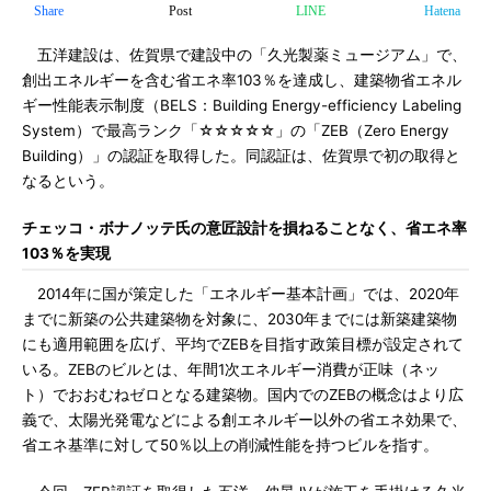
Share
Post
LINE
Hatena
五洋建設は、佐賀県で建設中の「久光製薬ミュージアム」で、
創出エネルギーを含む省エネ率103％を達成し、建築物省エネル
ギー性能表示制度（BELS：Building Energy-efficiency Labeling
System）で最高ランク「☆☆☆☆☆」の「ZEB（Zero Energy
Building）」の認証を取得した。同認証は、佐賀県で初の取得と
なるという。
チェッコ・ボナノッテ氏の意匠設計を損ねることなく、省エネ率
103％を実現
2014年に国が策定した「エネルギー基本計画」では、2020年
までに新築の公共建築物を対象に、2030年までには新築建築物
にも適用範囲を広げ、平均でZEBを目指す政策目標が設定されて
いる。ZEBのビルとは、年間1次エネルギー消費が正味（ネッ
ト）でおおむねゼロとなる建築物。国内でのZEBの概念はより広
義で、太陽光発電などによる創エネルギー以外の省エネ効果で、
省エネ基準に対して50％以上の削減性能を持つビルを指す。