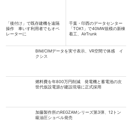
「後付け」で既存建機を遠隔
千葉・印西のデータセンター
操作 車いす利用者でもオペ
「TOK1」で40MW規模の新棟
レーターに
着工、AirTrunk
BIM/CIMデータを実寸表示、VR空間で体感 イ
クシス
燃料費を年800万円削減 発電機と蓄電池の次
世代仮設電源が建設現場に正式採用
加藤製作所のREGZAMシリーズ第3弾、12トン
級油圧ショベル発売