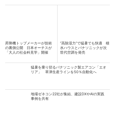
昇降機トップメーカーが技術
“高除湿力”で猛暑でも快適 積
の裏側公開 日本オーチスが
水ハウスとパナソニックが次
「大人の社会科見学」開催
世代空調を発売
猛暑を乗り切るパナソニック製エアコン「エオ
リア」 草津生産ラインを50％自動化へ
地場ゼネコン22社が集結、建設DXやAIの実践
事例を共有