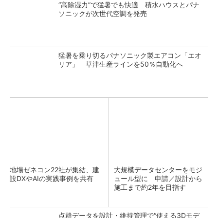
“高除湿力”で猛暑でも快適 積水ハウスとパナ
ソニックが次世代空調を発売
猛暑を乗り切るパナソニック製エアコン「エオ
リア」 草津生産ラインを50％自動化へ
地場ゼネコン22社が集結、建
大規模データセンターをモジ
設DXやAIの実践事例を共有
ュール型に 申請／設計から
施工まで約2年を目指す
点群データを設計・維持管理で“使える3Dモデ