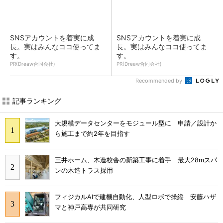
SNSアカウントを着実に成
SNSアカウントを着実に成
長。実はみんなココ使ってま
長。実はみんなココ使ってま
す。
す。
PR(Dreaw合同会社)
PR(Dreaw合同会社)
Recommended by
記事ランキング
大規模データセンターをモジュール型に 申請／設計か
ら施工まで約2年を目指す
三井ホーム、木造校舎の新築工事に着手 最大28mスパ
ンの木造トラス採用
フィジカルAIで建機自動化、人型ロボで操縦 安藤ハザ
マと神戸高専が共同研究