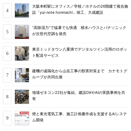
大阪本町駅にオフィス／学校／ホテルの26階建て複合施
設「yui-note honmachi」竣工、大成建設
“高除湿力”で猛暑でも快適 積水ハウスとパナソニック
が次世代空調を発売
東京ミッドタウン八重洲でデジタルツイン活用のロボッ
ト配送サービス
建機の遠隔化から山岳工事の獣害対策まで カナモトグ
ループが共同出展
地場ゼネコン22社が集結、建設DXやAIの実践事例を共
有
燈と東光電気工事、施工計画書作成を支援するAIシステ
ム開発