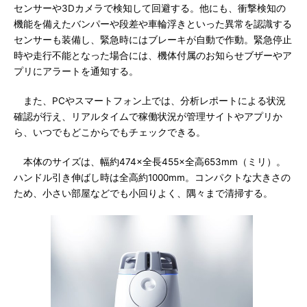
センサーや3Dカメラで検知して回避する。他にも、衝撃検知の
機能を備えたバンパーや段差や車輪浮きといった異常を認識する
センサーも装備し、緊急時にはブレーキが自動で作動。緊急停止
時や走行不能となった場合には、機体付属のお知らせブザーやア
プリにアラートを通知する。
また、PCやスマートフォン上では、分析レポートによる状況
確認が行え、リアルタイムで稼働状況が管理サイトやアプリか
ら、いつでもどこからでもチェックできる。
本体のサイズは、幅約474×全長455×全高653mm（ミリ）。
ハンドル引き伸ばし時は全高約1000mm。コンパクトな大きさの
ため、小さい部屋などでも小回りよく、隅々まで清掃する。