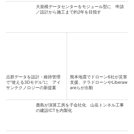
大規模データセンターをモジュール型に 申請
／設計から施工まで約2年を目指す
点群データを設計・維持管理
熊本地震でドローン6社が災害
で“使える3Dモデル”に アイ
支援、テラドローンやLiberaw
サンテクノロジーの新提案
areらが出動
鹿島が演算工房を子会社化 山岳トンネル工事
の建設ICTを内製化