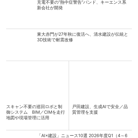
充電不要の“熱中症警告”バンド、キーエンス系
新会社が開発
東大赤門が27年秋に復活へ、清水建設が伝統と
3D技術で耐震改修
スキャン不要の巡回ロボと制
戸田建設、生成AIで安全／品
御システム BIM／CIMを走行
質管理を支援
地図や現場管理に活用
「AI×建設」ニュース10選 2026年度Q1（4～6