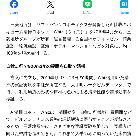
Share
Post
LINE
Hatena
三菱地所は、ソフトバンクロボティクスが開発したAI搭載のバ
キューム清掃ロボット「Whiz（ウィズ）」を2019年4月から、三
菱地所グループが所有・運営管理する全国のオフィスビル・商業
施設・物流施設・空港・ホテル・マンションなどを対象に、約
100台を順次展開する。
自律走行で500m2/hの範囲を自動で清掃
導入に先立ち、2019年1月17～23日の1週間、Whizを用いた清
掃の実証実験を本社が所在する「大手町パークビルディング」で
行い、利用場所の形状や床材の違いによる清掃性能や清掃効率を
検証する。
AI清掃ロボットWhizは、清掃効率・自律走行機能・費用面など
で、ビルメンテナンス業務の課題解決に寄与することが期待され
るため、三菱地所では、さまざまな実証実験を通して、実導入に
向けた検討を進めてきた。これまで人手のみに頼っていた床面清