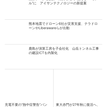
ル”に アイサンテクノロジーの新提案
熊本地震でドローン6社が災害支援、テラドロ
ーンやLiberawareらが出動
鹿島が演算工房を子会社化 山岳トンネル工事
の建設ICTを内製化
充電不要の“熱中症警告”バン
東大赤門が27年秋に復活へ、