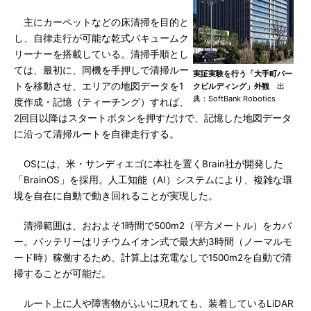
主にカーペットなどの床清掃を目的と
し、自律走行が可能な乾式バキュームク
リーナーを搭載している。清掃手順とし
ては、最初に、同機を手押しで清掃ルー
実証実験を行う「大手町パー
トを移動させ、エリアの地図データを1
クビルディング」外観
出
典：SoftBank Robotics
度作成・記憶（ティーチング）すれば、
2回目以降はスタートボタンを押すだけで、記憶した地図データ
に沿って清掃ルートを自律走行する。
OSには、米・サンディエゴに本社を置くBrain社が開発した
「BrainOS」を採用。人工知能（AI）システムにより、複雑な環
境を自在に自動で動き回れることが実現した。
清掃範囲は、おおよそ1時間で500m2（平方メートル）をカバ
ー。バッテリーはリチウムイオン式で最大約3時間（ノーマルモ
ード時）稼働するため、計算上は充電なしで1500m2を自動で清
掃することが可能だ。
ルート上に人や障害物がふいに現れても、装着しているLiDAR