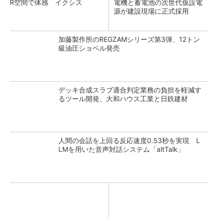
R空間で体感 イクシス
電機と蓄電池の次世代仮設電
源が建設現場に正式採用
加藤製作所のREGZAMシリーズ第3弾、12トン
級油圧ショベル発売
デッキ合成スラブ適合判定業務の負担を軽減す
るツール開発、大和ハウス工業と日鉄建材
人間の会話を上回る反応速度0.53秒を実現 L
LMを用いた音声対話システム「altTalk」