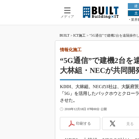
建
土
メディア
業界
BUILT
>
ICT施工
>
“5G通信”で建機2台を遠隔操作
情報化施工
“5G通信”で建機2台を
大林組・NECが共同開
KDDI、大林組、NECの3社は、大阪
「5G」を活用したバックホウとクロー
させた。
2018年12月18日 07時00分 公開
印刷する
見る