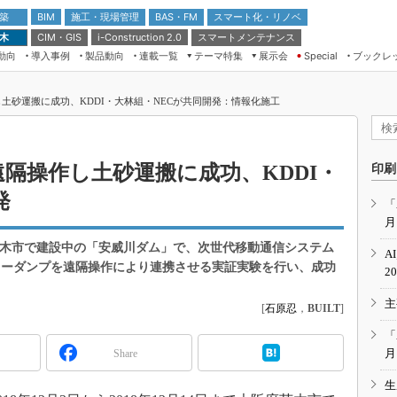
 築
施工・現場管理
BAS・FM
スマート化・リノベ
BIM
 木
CIM・GIS
スマートメンテナンス
i-Construction 2.0
動向
導入事例
製品動向
連載一覧
テーマ特集
展示会
ブックレ
Special
建設Tech NEXT BREAK
メンテナンス・レジリエンス
TOKYO2026
し土砂運搬に成功、KDDI・大林組・NECが共同開発：情報化施工
ドローンがもたらす建設業界の“ゲー
第8回 国際 建設・測量展
ムチェンジ” Ver.2.0
（CSPI2026）
脱3Kから新3Kへ導く建設×IT
第10回 JAPAN BUILD TOKYO－建
遠隔操作し土砂運搬に成功、KDDI・
印刷
築・土木・不動産の先端技術展－
“Society5.0”時代のスマートビル
発
Japan Drone 2023
VR／ARが描くモノづくりのミライ
「
月
メンテナンス・レジリエンスOSAKA
2020
府茨木市で建設中の「安威川ダム」で、次世代移動通信システム
A
日本 ものづくりワールド 2020
ラーダンプを遠隔操作により連携させる実証実験を行い、成功
2
メンテナンス・レジリエンスTOKYO
主
2019
[
石原忍
，
BUILT
]
IGAS2018
「
月
Share
生