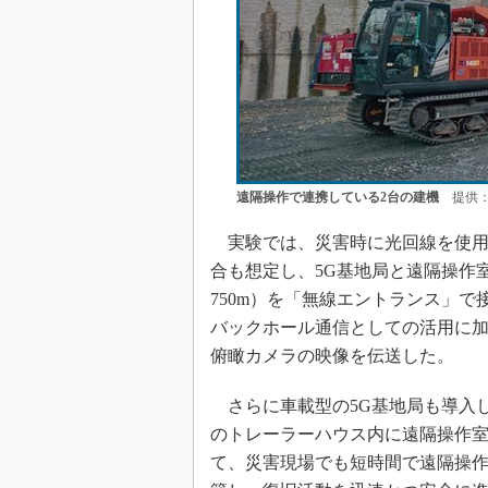
遠隔操作で連携している2台の建機
提供：K
実験では、災害時に光回線を使用
合も想定し、5G基地局と遠隔操作
750m）を「無線エントランス」で
バックホール通信としての活用に加
俯瞰カメラの映像を伝送した。
さらに車載型の5G基地局も導入
のトレーラーハウス内に遠隔操作
て、災害現場でも短時間で遠隔操