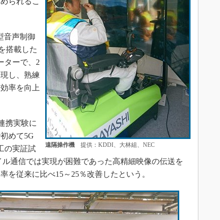
進められるこ
型音声制御
Gを搭載した
ーターで、2
実現し、熟練
業効率を向上
連携実験に
で初めて5G
遠隔操作機
提供：KDDI、大林組、NEC
工の実証試
イル通信では実現が困難であった高精細映像の伝送を
率を従来に比べ15～25％改善したという。