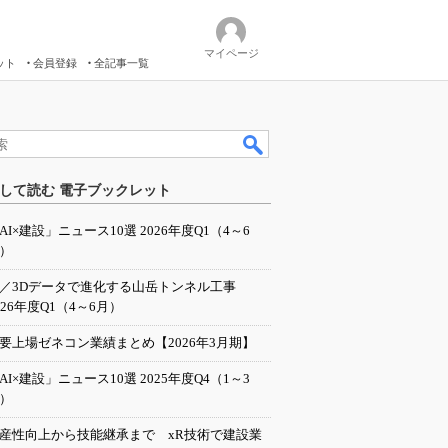
マイページ
ット
会員登録
全記事一覧
して読む 電子ブックレット
AI×建設」ニュース10選 2026年度Q1（4～6
）
I／3Dデータで進化する山岳トンネル工事
026年度Q1（4～6月）
要上場ゼネコン業績まとめ【2026年3月期】
AI×建設」ニュース10選 2025年度Q4（1～3
）
産性向上から技能継承まで xR技術で建設業