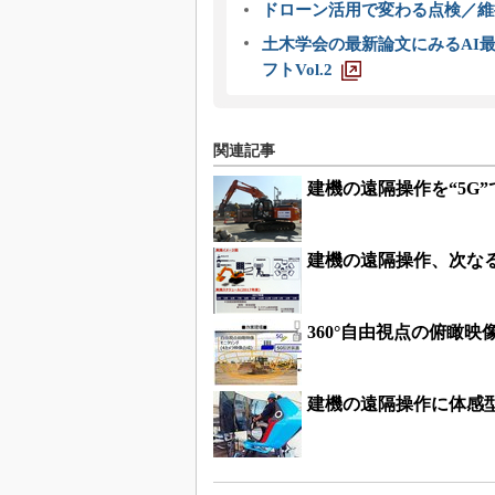
ドローン活用で変わる点検／維持
土木学会の最新論文にみるAI最
フトVol.2
関連記事
建機の遠隔操作を“5G
建機の遠隔操作、次なる躍
360°自由視点の俯瞰
建機の遠隔操作に体感