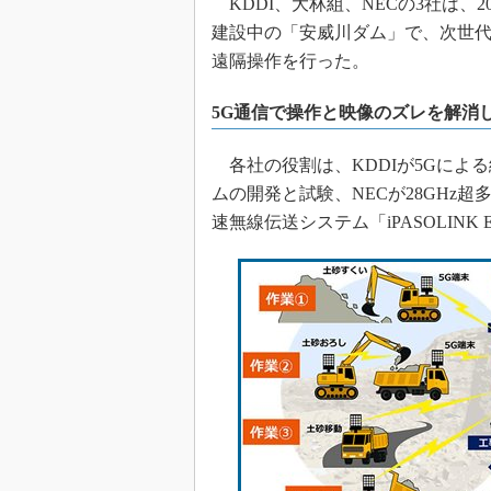
KDDI、大林組、NECの3社は、20
建設中の「安威川ダム」で、次世代
遠隔操作を行った。
5G通信で操作と映像のズレを解消
各社の役割は、KDDIが5Gによ
ムの開発と試験、NECが28GHz
速無線伝送システム「iPASOLINK E