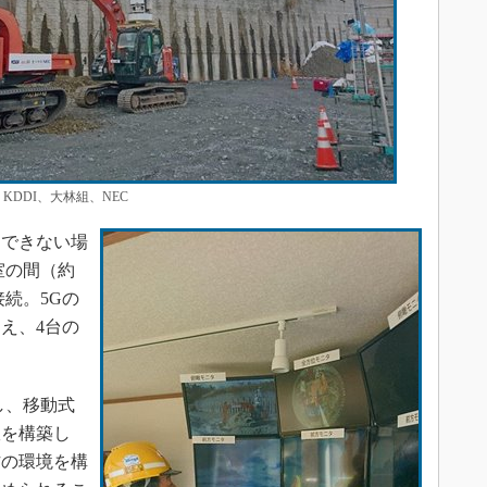
DDI、大林組、NEC
できない場
室の間（約
接続。5Gの
え、4台の
し、移動式
室を構築し
作の環境を構