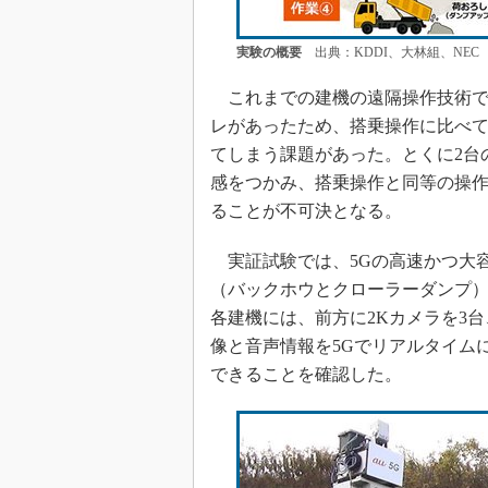
実験の概要
出典：KDDI、大林組、NEC
これまでの建機の遠隔操作技術で多か
レがあったため、搭乗操作に比べ
てしまう課題があった。とくに2台
感をつかみ、搭乗操作と同等の操
ることが不可決となる。
実証試験では、5Gの高速かつ大容
（バックホウとクローラーダンプ
各建機には、前方に2Kカメラを3台
像と音声情報を5Gでリアルタイム
できることを確認した。