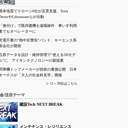
熊本地震でドローン6社が災害支援、Terra
DroneやLiberawareらが出動
「後付け」で既存建機を遠隔操作 車いす利用
者でもオペレーターに
充電不要の“熱中症警告”バンド、キーエンス系
新会社が開発
点群データを設計・維持管理で“使える3Dモデ
ル”に アイサンテクノロジーの新提案
昇降機トップメーカーが技術の裏側公開 日本
オーチスが「大人の社会科見学」開催
≫
11～30位はこちら
会/注目テーマ
建設Tech NEXT BREAK
メンテナンス・レジリエンス