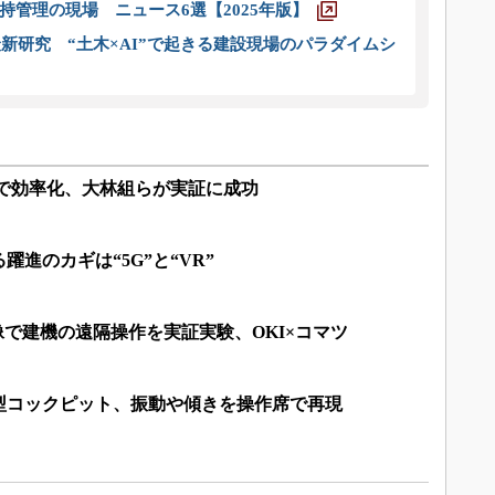
管理の現場 ニュース6選【2025年版】
新研究 “土木×AI”で起きる建設現場のパラダイムシ
”で効率化、大林組らが実証に成功
進のカギは“5G”と“VR”
映像で建機の遠隔操作を実証実験、OKI×コマツ
型コックピット、振動や傾きを操作席で再現