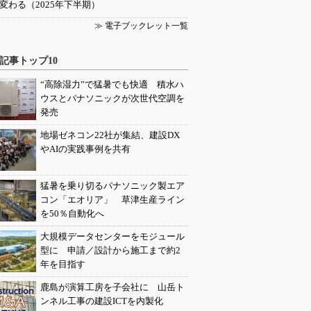
変わる（2025年下半期）
≫ 電子ブックレット一覧
記事トップ10
“高除湿力”で猛暑でも快適 積水ハ
ウスとパナソニックが次世代空調を
発売
地場ゼネコン22社が集結、建設DX
やAIの実践事例を共有
猛暑を乗り切るパナソニック製エア
コン「エオリア」 草津生産ライン
を50％自動化へ
大規模データセンターをモジュール
型に 申請／設計から施工まで約2
年を目指す
鹿島が演算工房を子会社に 山岳ト
ンネル工事の建設ICTを内製化