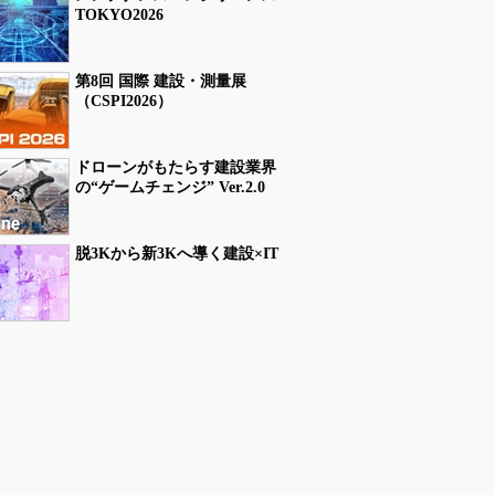
TOKYO2026
第8回 国際 建設・測量展
（CSPI2026）
ドローンがもたらす建設業界
の“ゲームチェンジ” Ver.2.0
脱3Kから新3Kへ導く建設×IT