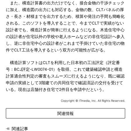
また、構造計算書の出力だけでなく、接合金物の干渉チェック
に加え、構造図の出力にも対応する。金物の数、CLTパネルの厚
さ・長さ・材積までを出力するため、積算や発注の手間も簡略化
される。このソフトを導入することで、今までCLTで実績がない
設計者でも、構造計算が簡単に行えるようになる。木造住宅中心
の設計者が住宅以外の学校や老人ホームなどの非住宅設計へ参入
し、逆に非住宅中心の設計者がこれまで手掛けていた非住宅の物
件でCLT工法を導入するという双方の可能性が広がる。
構造計算ソフトはCLTを利用した日本初の工法評定（評定番
号：BCJ評定-LW0074-01）を取得。これで建築確認申請と構造
計算適合性判定の審査もスムーズに行えるようになり、既に確認
申請の実績として3階建ての共同住宅で確認済証の交付を受けて
いる。現在は店舗付き住宅で2件目を申請中だという。
Copyright © ITmedia, Inc. All Rights Reserved.
関連情報
関連記事