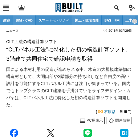
建築
BIM・CAD
スマート化・リノベ
施工・現場管理
BAS・FM
土木
ニュース
2018年10月29日
CLT工法の構造計算ソフト
“CLTパネル工法”に特化した初の構造計算ソフト、
3階建て共同住宅で確認申請を取得
国による木材利用の促進が進められる中、木造の大規模建築物の
構造材として、大開口部や2階部分の持ち出しなど自由度の高い
設計を可能にするCLTパネル工法には注目が集まっている。国内
でもトップクラスのCLT建築を手掛けているライフデザイン・カ
バヤは、CLTパネル工法に特化した初の構造計算ソフトを開発し
た。
[
石原忍
，BUILT]
PC用表示
関連情報