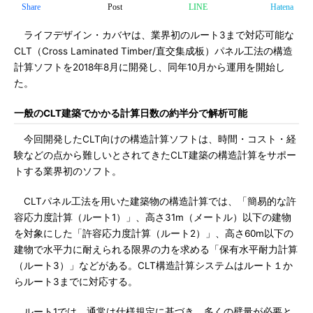
Share
Post
LINE
Hatena
ライフデザイン・カバヤは、業界初のルート3まで対応可能な
CLT（Cross Laminated Timber/直交集成板）パネル工法の構造
計算ソフトを2018年8月に開発し、同年10月から運用を開始し
た。
一般のCLT建築でかかる計算日数の約半分で解析可能
今回開発したCLT向けの構造計算ソフトは、時間・コスト・経
験などの点から難しいとされてきたCLT建築の構造計算をサポー
トする業界初のソフト。
CLTパネル工法を用いた建築物の構造計算では、「簡易的な許
容応力度計算（ルート1）」、高さ31m（メートル）以下の建物
を対象にした「許容応力度計算（ルート2）」、高さ60m以下の
建物で水平力に耐えられる限界の力を求める「保有水平耐力計算
（ルート3）」などがある。CLT構造計算システムはルート１か
らルート3までに対応する。
ルート1では、通常は仕様規定に基づき、多くの壁量が必要と