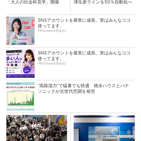
「大人の社会科見学」開催
津生産ラインを50％自動化へ
SNSアカウントを着実に成長。実はみんなココ
使ってます。
PR(Dreaw合同会社)
SNSアカウントを着実に成長。実はみんなココ
使ってます。
PR(Dreaw合同会社)
“高除湿力”で猛暑でも快適 積水ハウスとパナ
ソニックが次世代空調を発売