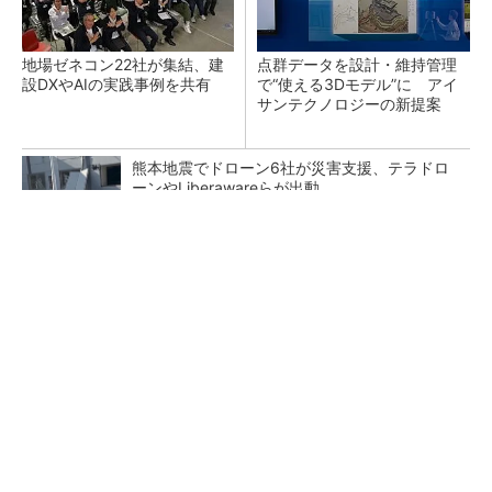
地場ゼネコン22社が集結、建
点群データを設計・維持管理
設DXやAIの実践事例を共有
で“使える3Dモデル”に アイ
サンテクノロジーの新提案
熊本地震でドローン6社が災害支援、テラドロ
ーンやLiberawareらが出動
鹿島が演算工房を子会社化 山岳トンネル工事
の建設ICTを内製化
大規模データセンターをモジュール型に 申請
／設計から施工まで約2年を目指す