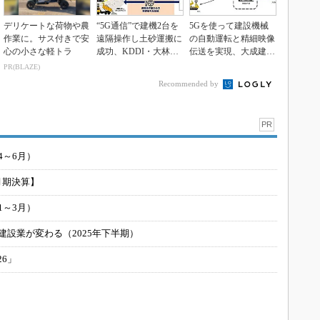
デリケートな荷物や農
“5G通信”で建機2台を
5Gを使って建設機械
作業に。サス付きで安
遠隔操作し土砂運搬に
の自動運転と精細映像
心の小さな軽トラ
成功、KDDI・大林
伝送を実現、大成建設
組・NECが共同...
とソフトバンク
PR(BLAZE)
Recommended by
PR
4～6月）
月期決算】
1～3月）
建設業が変わる（2025年下半期）
26」