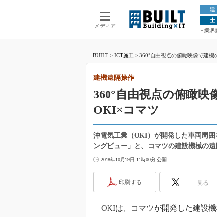
建
土
メディア
業界
BUILT
>
ICT施工
>
360°自由視点の俯瞰映像で建
建機遠隔操作
360°自由視点の俯瞰
OKI×コマツ
沖電気工業（OKI）が開発した車両周囲
ングビュー」と、コマツの建設機械の遠
2018年10月19日 14時00分 公開
印刷する
見る
OKIは、コマツが開発した建設機