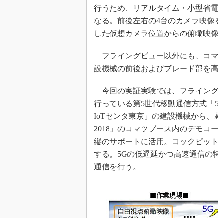
行うため、リアルタイム・小型省
なる。前後左右の4台のカメラ映像
した仮想カメラ位置からの俯瞰映
フライングビュー以外にも、コマ
設機械の前後およびブレード部を
今回の実証実験では、フライング
行っている第5世代移動通信方式「
IoTセンタ東京」の建設機械から、幕
2018」のコマツブース内のデモ
縦のサポートに活用。コックピット
する。5Gの低遅延かつ高速通信の
通信を行う。