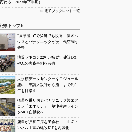
変わる（2025年下半期）
≫ 電子ブックレット一覧
記事トップ10
“高除湿力”で猛暑でも快適 積水ハ
ウスとパナソニックが次世代空調を
発売
地場ゼネコン22社が集結、建設DX
やAIの実践事例を共有
大規模データセンターをモジュール
型に 申請／設計から施工まで約2
年を目指す
猛暑を乗り切るパナソニック製エア
コン「エオリア」 草津生産ライン
を50％自動化へ
鹿島が演算工房を子会社に 山岳ト
ンネル工事の建設ICTを内製化