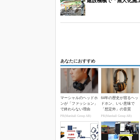
建設機械で「無人化施
あなたにおすすめ
マーシャルのヘッドホ
64年の歴史が宿るヘッ
ンが「ファッション」
ドホン、いい意味で
で終わらない理由
「想定外」の音質
PR(Marshall Group AB)
PR(Marshall Group AB)