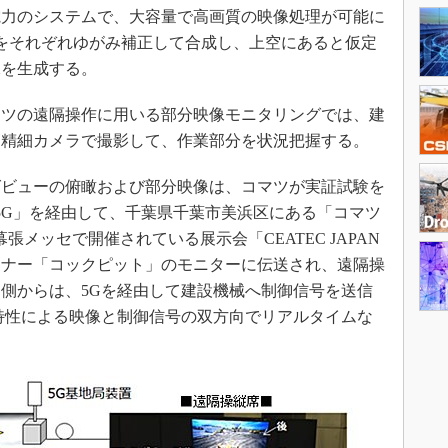
電力のシステムで、大容量で高画質の映像処理が可能に
をそれぞれゆがみ補正して合成し、上空にあると仮定
像を生成する。
ツの遠隔操作に用いる部分映像モニタリングでは、建
高精細カメラで撮影して、作業部分を状況把握する。
ビューの俯瞰および部分映像は、コマツが実証試験を
5G」を経由して、千葉県千葉市美浜区にある「コマツ
張メッセで開催されている展示会「CEATEC JAPAN
コーナー「コックピット」のモニターに伝送され、遠隔操
側からは、5Gを経由して建設機械へ制御信号を送信
特性による映像と制御信号の双方向でリアルタイムな