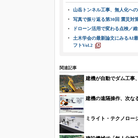
山岳トンネル工事、無人化への挑
写真で振り返る第30回 震災対
ドローン活用で変わる点検／維持
土木学会の最新論文にみるAI最
フトVol.2
関連記事
建機が自動でダム工事
建機の遠隔操作、次なる躍
ミライト・テクノロー