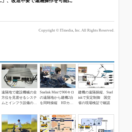
工」、改造不要で遠隔操作を可能に
Copyright © ITmedia, Inc. All Rights Reserved.
遠隔地で建設機械の全
Starlink Miniで900キロ
建機の遠隔操縦、Starl
方位を見渡せるシステ
の遠隔地から建機2台
inkで安定制御 国交
ムとインフラ設備の情
を同時操縦 HDカメ
省の現場検証で確認
報を集約するクラウド
ラ...