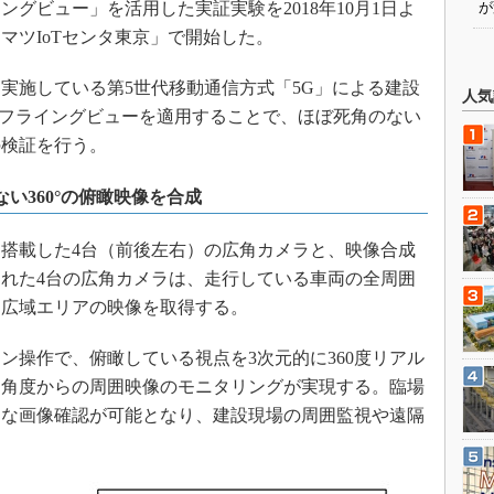
グビュー」を活用した実証実験を2018年10月1日よ
が
マツIoTセンタ東京」で開始した。
施している第5世代移動通信方式「5G」による建設
人気
のフライングビューを適用することで、ほぼ死角のない
の検証を行う。
い360°の俯瞰映像を合成
搭載した4台（前後左右）の広角カメラと、映像合成
れた4台の広角カメラは、走行している車両の全周囲
な広域エリアの映像を取得する。
操作で、俯瞰している視点を3次元的に360度リアル
る角度からの周囲映像のモニタリングが実現する。臨場
明な画像確認が可能となり、建設現場の周囲監視や遠隔