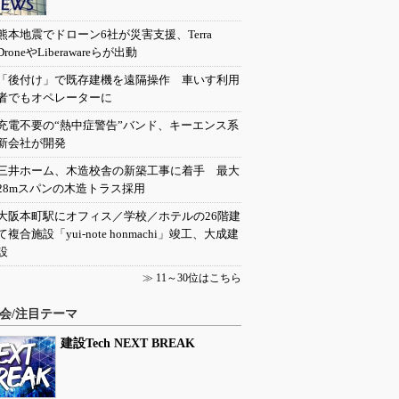
熊本地震でドローン6社が災害支援、Terra
DroneやLiberawareらが出動
「後付け」で既存建機を遠隔操作 車いす利用
者でもオペレーターに
充電不要の“熱中症警告”バンド、キーエンス系
新会社が開発
三井ホーム、木造校舎の新築工事に着手 最大
28mスパンの木造トラス採用
大阪本町駅にオフィス／学校／ホテルの26階建
て複合施設「yui-note honmachi」竣工、大成建
設
≫
11～30位はこちら
会/注目テーマ
建設Tech NEXT BREAK