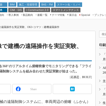
 築
施工・現場管理
BAS・FM
スマート化・リノベ
BIM
 木
CIM・GIS
スマートメンテナンス
i-Construction 2.0
動向
導入事例
製品動向
連載一覧
テーマ特集
展示会
ブックレ
Special
建設Tech NEXT BREAK
メンテナンス・レジリエンス
TOKYO2026
機の遠隔操作を実証実験、OKI×コマツ：建機遠隔操作
ドローンがもたらす建設業界の“ゲー
第8回 国際 建設・測量展
ムチェンジ” Ver.2.0
（CSPI2026）
脱3Kから新3Kへ導く建設×IT
第10回 JAPAN BUILD TOKYO－建
映像で建機の遠隔操作を実証実験、
印刷
築・土木・不動産の先端技術展－
“Society5.0”時代のスマートビル
Japan Drone 2023
VR／ARが描くモノづくりのミライ
「
月
メンテナンス・レジリエンスOSAKA
2020
を360°のリアルタイム俯瞰映像でモニタリングできる「フライ
A
日本 ものづくりワールド 2020
隔制御システムを組み合わせた実証実験が始まった。
2
[
石原忍
，
BUILT
]
メンテナンス・レジリエンスTOKYO
主
2019
IGAS2018
Share
「
月
械の遠隔制御システムに、車両周辺の俯瞰（ふかん）
生