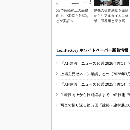
5Gで遠隔施工の品質
建機の操作感覚を遠隔
向上、KDDIとNECな
からリアルタイムに体
どが実証へ
感、熊谷組と東京高専
が共同開発
TechFactory ホワイトペーパー新着情報
「AI×建設」ニュース10選 2026年度Q1（
上場主要ゼネコン業績まとめ【2026年3
「AI×建設」ニュース10選 2025年度Q4（
生産性向上から技能継承まで xR技術で
写真で振り返る第32回「建築・建材展20