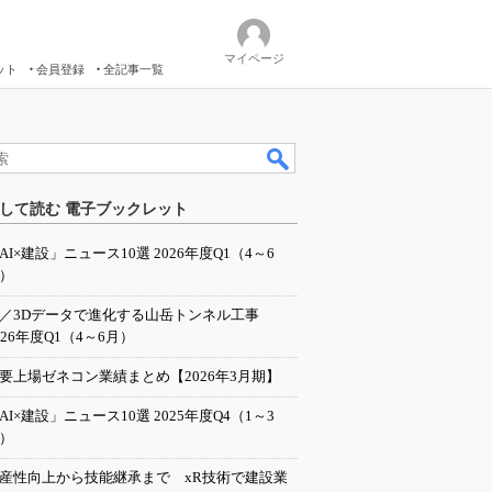
マイページ
ット
会員登録
全記事一覧
して読む 電子ブックレット
AI×建設」ニュース10選 2026年度Q1（4～6
）
I／3Dデータで進化する山岳トンネル工事
026年度Q1（4～6月）
要上場ゼネコン業績まとめ【2026年3月期】
AI×建設」ニュース10選 2025年度Q4（1～3
）
産性向上から技能継承まで xR技術で建設業