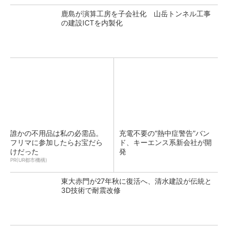
鹿島が演算工房を子会社化 山岳トンネル工事
の建設ICTを内製化
誰かの不用品は私の必需品。
充電不要の“熱中症警告”バン
フリマに参加したらお宝だら
ド、キーエンス系新会社が開
けだった
発
PR(UR都市機構)
東大赤門が27年秋に復活へ、清水建設が伝統と
3D技術で耐震改修