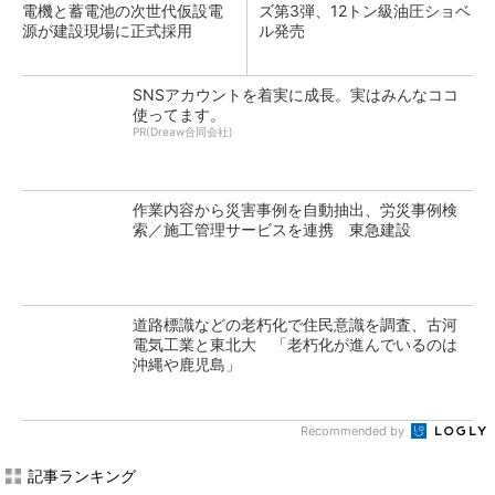
電機と蓄電池の次世代仮設電
ズ第3弾、12トン級油圧ショベ
源が建設現場に正式採用
ル発売
SNSアカウントを着実に成長。実はみんなココ
使ってます。
PR(Dreaw合同会社)
作業内容から災害事例を自動抽出、労災事例検
索／施工管理サービスを連携 東急建設
道路標識などの老朽化で住民意識を調査、古河
電気工業と東北大 「老朽化が進んでいるのは
沖縄や鹿児島」
Recommended by
記事ランキング