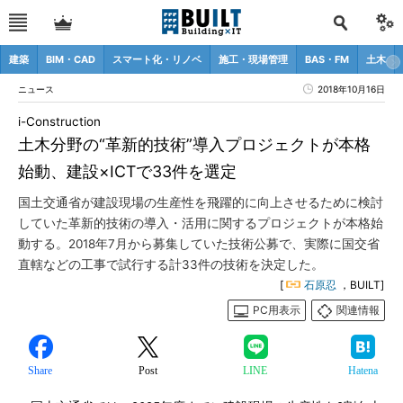
建築
BIM・CAD
スマート化・リノベ
施工・現場管理
BAS・FM
土木
ニュース
2018年10月16日
i-Construction
土木分野の“革新的技術”導入プロジェクトが本格
始動、建設×ICTで33件を選定
国土交通省が建設現場の生産性を飛躍的に向上させるために検討
していた革新的技術の導入・活用に関するプロジェクトが本格始
動する。2018年7月から募集していた技術公募で、実際に国交省
直轄などの工事で試行する計33件の技術を決定した。
[
石原忍
，BUILT]
PC用表示
関連情報
Share
Post
LINE
Hatena