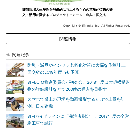
建設現場の生産性を飛躍的に向上するための革新的技術の導
入・活用に関するプロジェクトイメージ
出典：国交省
Copyright © ITmedia, Inc. All Rights Reserved.
関連情報
関連記事
防災・減災やインフラ老朽化対策に大幅な予算計上、
国交省の2019年度当初予算
BIM/CIM推進委員会が初会合、2018年度は大規模構造
物の詳細設計などで200件の導入を目指す
スマホで盛土の現場を動画撮影するだけで土量を計
測、日立建機
BIMガイドラインに「発注者指定」、2018年度の全営
繕工事で試行