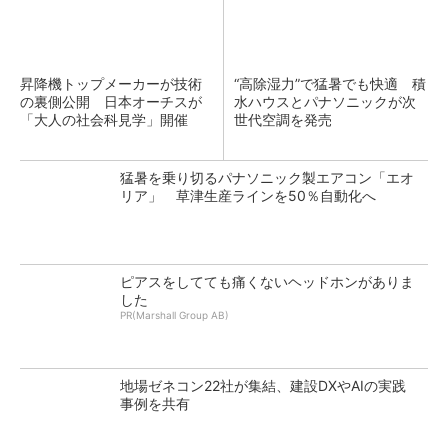
昇降機トップメーカーが技術
“高除湿力”で猛暑でも快適 積
の裏側公開 日本オーチスが
水ハウスとパナソニックが次
「大人の社会科見学」開催
世代空調を発売
猛暑を乗り切るパナソニック製エアコン「エオ
リア」 草津生産ラインを50％自動化へ
ピアスをしてても痛くないヘッドホンがありま
した
PR(Marshall Group AB)
地場ゼネコン22社が集結、建設DXやAIの実践
事例を共有