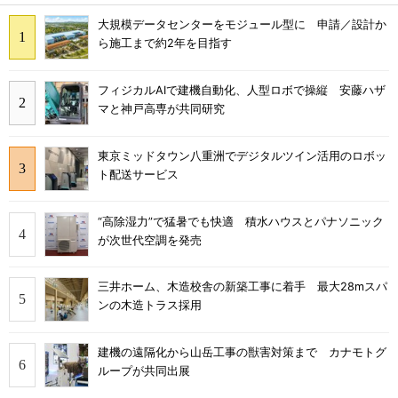
大規模データセンターをモジュール型に 申請／設計か
ら施工まで約2年を目指す
フィジカルAIで建機自動化、人型ロボで操縦 安藤ハザ
マと神戸高専が共同研究
東京ミッドタウン八重洲でデジタルツイン活用のロボッ
ト配送サービス
“高除湿力”で猛暑でも快適 積水ハウスとパナソニック
が次世代空調を発売
三井ホーム、木造校舎の新築工事に着手 最大28mスパ
ンの木造トラス採用
建機の遠隔化から山岳工事の獣害対策まで カナモトグ
ループが共同出展