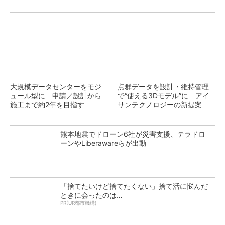
大規模データセンターをモジ
点群データを設計・維持管理
ュール型に 申請／設計から
で“使える3Dモデル”に アイ
施工まで約2年を目指す
サンテクノロジーの新提案
熊本地震でドローン6社が災害支援、テラドロ
ーンやLiberawareらが出動
「捨てたいけど捨てたくない」捨て活に悩んだ
ときに会ったのは…
PR(UR都市機構)