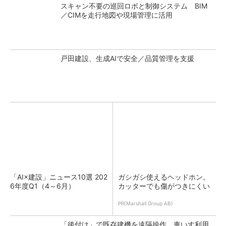
スキャン不要の巡回ロボと制御システム BIM
／CIMを走行地図や現場管理に活用
戸田建設、生成AIで安全／品質管理を支援
「AI×建設」ニュース10選 202
ガシガシ使えるヘッドホン。
6年度Q1（4～6月）
カッターでも傷がつきにくい
PR(Marshall Group AB)
「後付け」で既存建機を遠隔操作 車いす利用