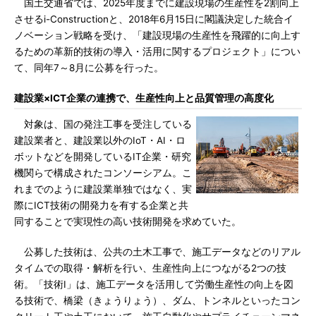
国土交通省では、2025年度までに建設現場の生産性を2割向上
させるi-Constructionと、2018年6月15日に閣議決定した統合イ
ノベーション戦略を受け、「建設現場の生産性を飛躍的に向上す
るための革新的技術の導入・活用に関するプロジェクト」につい
て、同年7～8月に公募を行った。
建設業×ICT企業の連携で、生産性向上と品質管理の高度化
対象は、国の発注工事を受注している
建設業者と、建設業以外のIoT・AI・ロ
ボットなどを開発しているIT企業・研究
機関らで構成されたコンソーシアム。こ
れまでのように建設業単独ではなく、実
際にICT技術の開発力を有する企業と共
同することで実現性の高い技術開発を求めていた。
公募した技術は、公共の土木工事で、施工データなどのリアル
タイムでの取得・解析を行い、生産性向上につながる2つの技
術。「技術I」は、施工データを活用して労働生産性の向上を図
る技術で、橋梁（きょうりょう）、ダム、トンネルといったコン