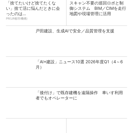
「捨てたいけど捨てたくな
スキャン不要の巡回ロボと制
い」捨て活に悩んだときに会
御システム BIM／CIMを走行
ったのは…
地図や現場管理に活用
PR(UR都市機構)
戸田建設、生成AIで安全／品質管理を支援
「AI×建設」ニュース10選 2026年度Q1（4～6
月）
「後付け」で既存建機を遠隔操作 車いす利用
者でもオペレーターに