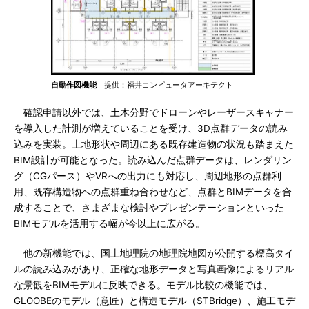
自動作図機能
提供：福井コンピュータアーキテクト
確認申請以外では、土木分野でドローンやレーザースキャナー
を導入した計測が増えていることを受け、3D点群データの読み
込みを実装。土地形状や周辺にある既存建造物の状況も踏まえた
BIM設計が可能となった。読み込んだ点群データは、レンダリン
グ（CGパース）やVRへの出力にも対応し、周辺地形の点群利
用、既存構造物への点群重ね合わせなど、点群とBIMデータを合
成することで、さまざまな検討やプレゼンテーションといった
BIMモデルを活用する幅が今以上に広がる。
他の新機能では、国土地理院の地理院地図が公開する標高タイ
ルの読み込みがあり、正確な地形データと写真画像によるリアル
な景観をBIMモデルに反映できる。モデル比較の機能では、
GLOOBEのモデル（意匠）と構造モデル（STBridge）、施工モデ