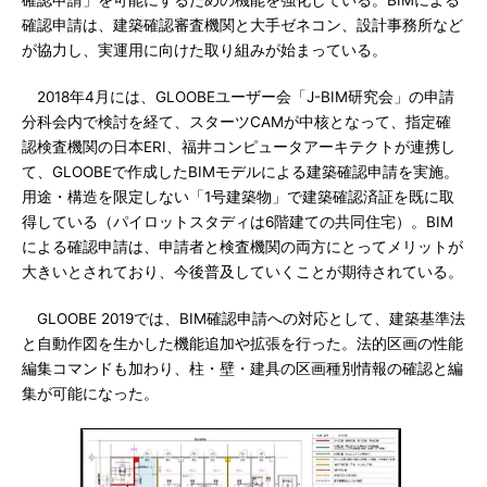
確認申請」を可能にするための機能を強化している。BIMによる
確認申請は、建築確認審査機関と大手ゼネコン、設計事務所など
が協力し、実運用に向けた取り組みが始まっている。
2018年4月には、GLOOBEユーザー会「J-BIM研究会」の申請
分科会内で検討を経て、スターツCAMが中核となって、指定確
認検査機関の日本ERI、福井コンピュータアーキテクトが連携し
て、GLOOBEで作成したBIMモデルによる建築確認申請を実施。
用途・構造を限定しない「1号建築物」で建築確認済証を既に取
得している（パイロットスタディは6階建ての共同住宅）。BIM
による確認申請は、申請者と検査機関の両方にとってメリットが
大きいとされており、今後普及していくことが期待されている。
GLOOBE 2019では、BIM確認申請への対応として、建築基準法
と自動作図を生かした機能追加や拡張を行った。法的区画の性能
編集コマンドも加わり、柱・壁・建具の区画種別情報の確認と編
集が可能になった。