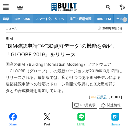
建築
BIM・CAD
スマート化・リノベ
施工・現場管理
BAS・FM
土木
ニュース
2018年10月5日
BIM
“BIM確認申請”や“3D点群データ”の機能を強化、
「GLOOBE 2019」をリリース
国産のBIM（Building Information Modeling）ソフトウェア
「GLOOBE（グローブ）」の最新バージョンが2018年10月17日に
リリースされる。最新版では、広がりつつあるBIMモデルによる
建築確認申請への対応とドローン測量で取得した3次元点群デー
タとの合成機能を追加している。
[
石原忍
，BUILT]
PC用表示
関連情報
Share
Post
LINE
Hatena