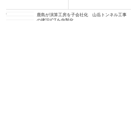
鹿島が演算工房を子会社化 山岳トンネル工事
の建設ICTを内製化
充電不要の“熱中症警告”バンド、キーエンス系
新会社が開発
昇降機トップメーカーが技術の裏側公開 日本
オーチスが「大人の社会科見学」開催