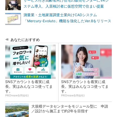
サービス付き高齢者向け住宅の販売センターにVRシ
ステム導入、入居検討者に仮想空間で住まい提案
測量業・土地家屋調査士業向けCADシステム
「Mercury-Evoluto」機能を強化したVer.8をリリース
あなたにおすすめ
SNSアカウントを着実に成
SNSアカウントを着実に成
長。実はみんなココ使ってま
長。実はみんなココ使ってま
す。
す。
PR(Dreaw合同会社)
PR(Dreaw合同会社)
大規模データセンターをモジュール型に 申請
／設計から施工まで約2年を目指す