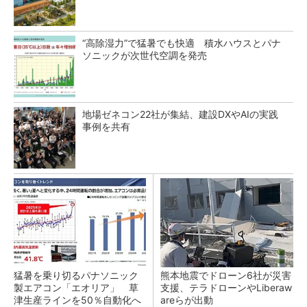
“高除湿力”で猛暑でも快適 積水ハウスとパナ
ソニックが次世代空調を発売
地場ゼネコン22社が集結、建設DXやAIの実践
事例を共有
猛暑を乗り切るパナソニック
熊本地震でドローン6社が災害
製エアコン「エオリア」 草
支援、テラドローンやLiberaw
津生産ラインを50％自動化へ
areらが出動