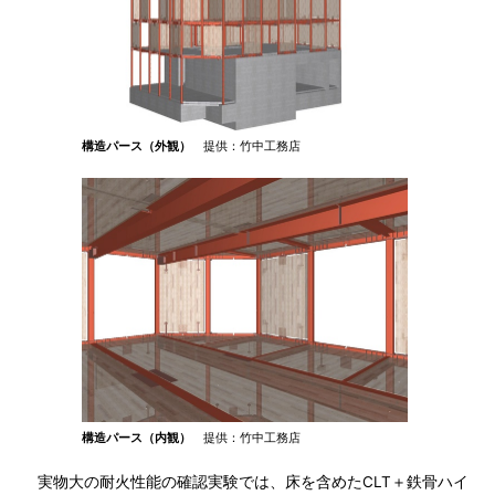
構造パース（外観）
提供：竹中工務店
構造パース（内観）
提供：竹中工務店
実物大の耐火性能の確認実験では、床を含めたCLT＋鉄骨ハイ