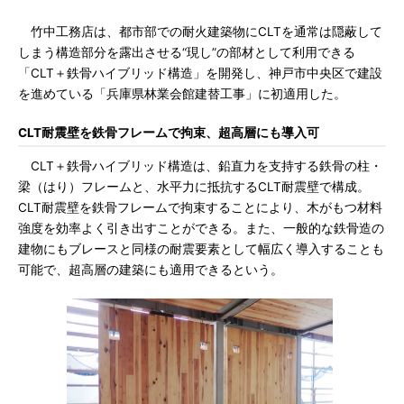
竹中工務店は、都市部での耐火建築物にCLTを通常は隠蔽して
しまう構造部分を露出させる“現し”の部材として利用できる
「CLT＋鉄骨ハイブリッド構造」を開発し、神戸市中央区で建設
を進めている「兵庫県林業会館建替工事」に初適用した。
CLT耐震壁を鉄骨フレームで拘束、超高層にも導入可
CLT＋鉄骨ハイブリッド構造は、鉛直力を支持する鉄骨の柱・
梁（はり）フレームと、水平力に抵抗するCLT耐震壁で構成。
CLT耐震壁を鉄骨フレームで拘束することにより、木がもつ材料
強度を効率よく引き出すことができる。また、一般的な鉄骨造の
建物にもブレースと同様の耐震要素として幅広く導入することも
可能で、超高層の建築にも適用できるという。