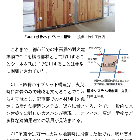
「CLT＋鉄骨ハイブリッド構造」
提供：竹中工務店
これまで、都市部での中高層の耐火建
築物でCLTを構造部材として採用するこ
とや、木を“現し”で使用することは非常
に困難とされていた。
CLT＋鉄骨ハイブリッド構造は、火災
構造システム概念図
提供：
時に鉄骨のみで建物を支えることでこれ
竹中工務店
らを可能とし、都市部での木材利用を促
進する新たな構造システム。梁を鉄骨とすることで、一般的な木
造建築では難しい大スパンが実現し、オフィス、店舗、学校など
多様な建物用途での活用が見込まれる。
CLT耐震壁は万一の火災や地震時に損傷した後でも、取り替え