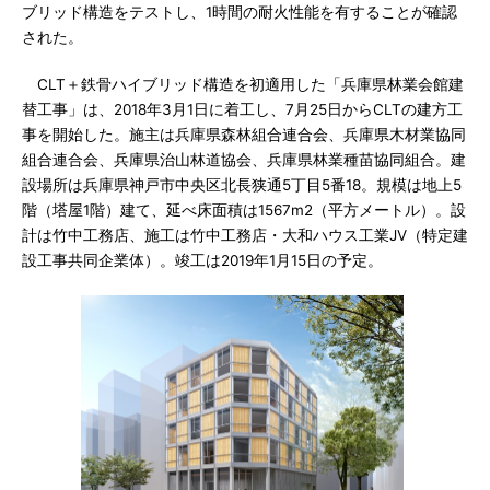
ブリッド構造をテストし、1時間の耐火性能を有することが確認
された。
CLT＋鉄骨ハイブリッド構造を初適用した「兵庫県林業会館建
替工事」は、2018年3月1日に着工し、7月25日からCLTの建方工
事を開始した。施主は兵庫県森林組合連合会、兵庫県木材業協同
組合連合会、兵庫県治山林道協会、兵庫県林業種苗協同組合。建
設場所は兵庫県神戸市中央区北長狭通5丁目5番18。規模は地上5
階（塔屋1階）建て、延べ床面積は1567m2（平方メートル）。設
計は竹中工務店、施工は竹中工務店・大和ハウス工業JV（特定建
設工事共同企業体）。竣工は2019年1月15日の予定。