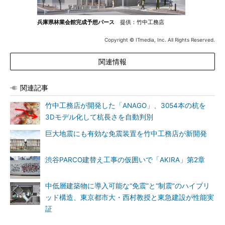
兵庫県林業会館完成予想パース
提供：竹中工務店
Copyright © ITmedia, Inc. All Rights Reserved.
関連情報
関連記事
竹中工務店が開発した「ANAGO」、3054本の杭を
3Dモデル化して杭長さを自動判別
巨大地震にも有効な免震装置を竹中工務店が新開発
渋谷PARCO建替え工事の仮囲いで「AKIRA」第2章
中低層建築物に導入可能な“免震”と“制震”のハイブリ
ッド構造、東京都市大・西村教授と東急建設が性能実
証