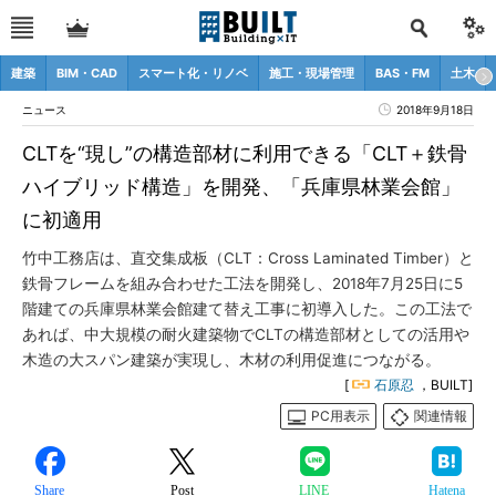
建築
BIM・CAD
スマート化・リノベ
施工・現場管理
BAS・FM
土木
ニュース
2018年9月18日
CLTを“現し”の構造部材に利用できる「CLT＋鉄骨
ハイブリッド構造」を開発、「兵庫県林業会館」
に初適用
竹中工務店は、直交集成板（CLT：Cross Laminated Timber）と
鉄骨フレームを組み合わせた工法を開発し、2018年7月25日に5
階建ての兵庫県林業会館建て替え工事に初導入した。この工法で
あれば、中大規模の耐火建築物でCLTの構造部材としての活用や
木造の大スパン建築が実現し、木材の利用促進につながる。
[
石原忍
，BUILT]
PC用表示
関連情報
Share
Post
LINE
Hatena