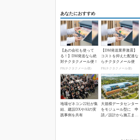
あなたにおすすめ
【あの会社も使って
【DM発送業界激震】
る！】DM発送なら絶
コストを抑えた配達な
対チクタクメール便！
らチクタクメール便
PR(チクタクメール便)
PR(チクタクメール便)
地場ゼネコン22社が集
大規模データセンター
結、建設DXやAIの実
をモジュール型に 申
践事例を共有
請／設計から施工まで
約2年を目指す