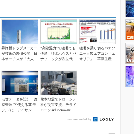
昇降機トップメーカー
“高除湿力”で猛暑でも
猛暑を乗り切るパナソ
が技術の裏側公開 日
快適 積水ハウスとパ
ニック製エアコン「エ
本オーチスが「大人の
ナソニックが次世代空
オリア」 草津生産ラ
社会科見学」開催
調を発売
インを50％自動化へ
点群データを設計・維
熊本地震でドローン6
持管理で“使える3Dモ
社が災害支援、テラド
デル”に アイサンテ
ローンやLiberawareら
クノロジーの新提案
が出動
Recommended by