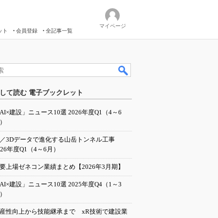
マイページ
ット
会員登録
全記事一覧
して読む 電子ブックレット
AI×建設」ニュース10選 2026年度Q1（4～6
）
I／3Dデータで進化する山岳トンネル工事
026年度Q1（4～6月）
要上場ゼネコン業績まとめ【2026年3月期】
AI×建設」ニュース10選 2025年度Q4（1～3
）
産性向上から技能継承まで xR技術で建設業