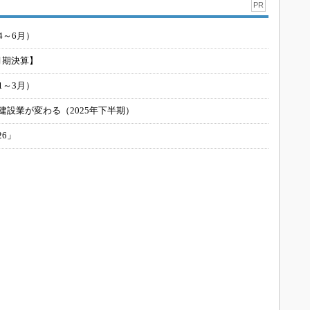
PR
4～6月）
月期決算】
1～3月）
建設業が変わる（2025年下半期）
26」