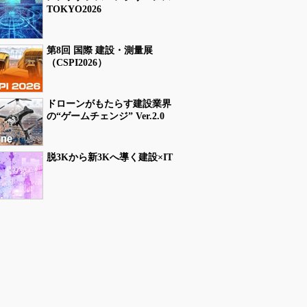
TOKYO2026
第8回 国際 建設・測量展
（CSPI2026）
ドローンがもたらす建設業界
の“ゲームチェンジ” Ver.2.0
脱3Kから新3Kへ導く建設×IT