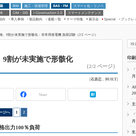
 築
施工・現場管理
BAS・FM
スマート化・リノベ
BIM
 木
CIM・GIS
スマートメンテナンス
i-Construction 2.0
動向
導入事例
製品動向
連載一覧
テーマ特集
展示会
ブックレ
Special
建設Tech NEXT BREAK
メンテナンス・レジリエンス
TOKYO2026
、9割が未実施で形骸化：非常用発電機 負荷試験（2/2 ページ）
ドローンがもたらす建設業界の“ゲー
第8回 国際 建設・測量展
ムチェンジ” Ver.2.0
（CSPI2026）
脱3Kから新3Kへ導く建設×IT
第10回 JAPAN BUILD TOKYO－建
、9割が未実施で形骸化
印刷
築・土木・不動産の先端技術展－
“Society5.0”時代のスマートビル
（2/2 ページ）
Japan Drone 2023
VR／ARが描くモノづくりのミライ
「
月
メンテナンス・レジリエンスOSAKA
[
石原忍
，
BUILT
]
2020
A
日本 ものづくりワールド 2020
2
Share
メンテナンス・レジリエンスTOKYO
主
2019
ージへ
1
|
2
IGAS2018
「
月
出力100％負荷
生