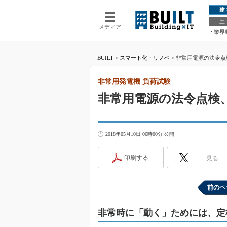
建
土
メディア
業界
BUILT
>
スマート化・リノベ
>
非常用電源の法令点検
非常用発電機 負荷試験
非常用電源の法令点検
2018年05月10日 06時00分 公開
印刷する
見る
前のペ
非常時に「動く」ためには、定格