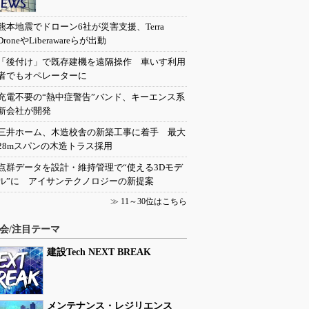
熊本地震でドローン6社が災害支援、Terra
DroneやLiberawareらが出動
「後付け」で既存建機を遠隔操作 車いす利用
者でもオペレーターに
充電不要の“熱中症警告”バンド、キーエンス系
新会社が開発
三井ホーム、木造校舎の新築工事に着手 最大
28mスパンの木造トラス採用
点群データを設計・維持管理で“使える3Dモデ
ル”に アイサンテクノロジーの新提案
≫
11～30位はこちら
会/注目テーマ
建設Tech NEXT BREAK
メンテナンス・レジリエンス