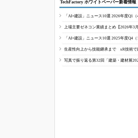
TechFactory ホワイトペーパー新着情報
「AI×建設」ニュース10選 2026年度Q1（
上場主要ゼネコン業績まとめ【2026年3
「AI×建設」ニュース10選 2025年度Q4（
生産性向上から技能継承まで xR技術で
写真で振り返る第32回「建築・建材展20