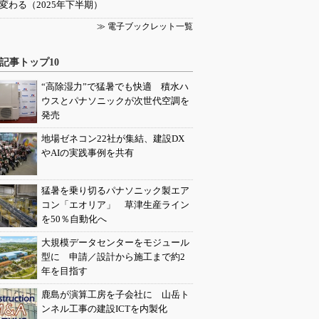
変わる（2025年下半期）
≫ 電子ブックレット一覧
記事トップ10
“高除湿力”で猛暑でも快適 積水ハ
ウスとパナソニックが次世代空調を
発売
地場ゼネコン22社が集結、建設DX
やAIの実践事例を共有
猛暑を乗り切るパナソニック製エア
コン「エオリア」 草津生産ライン
を50％自動化へ
大規模データセンターをモジュール
型に 申請／設計から施工まで約2
年を目指す
鹿島が演算工房を子会社に 山岳ト
ンネル工事の建設ICTを内製化