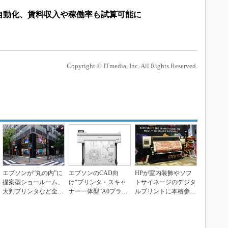
自動化、賃料収入や稼働率も試算可能に
Copyright © ITmedia, Inc. All Rights Reserved.
エプソンが“丸の内”に
エプソンのCAD向
HPが室内装飾やソフ
提案型ショールーム、
け“プリンタ・スキャ
トサイネージのデジタ
大判プリンタなど全製
ナー一体型”A0プラス
ルプリントに本格参
品を集結
機、0.88m2の省...
入、HP Stitch...