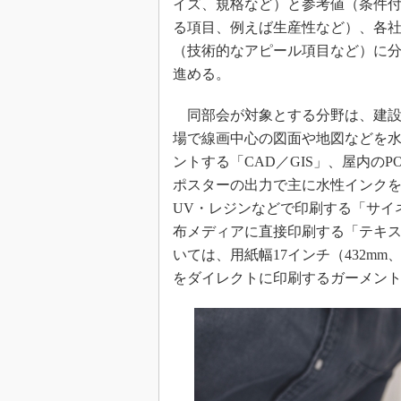
イズ、規格など）と参考値（条件
る項目、例えば生産性など）、各
（技術的なアピール項目など）に
進める。
同部会が対象とする分野は、建設
場で線画中心の図面や地図などを
ントする「CAD／GIS」、屋内のP
ポスターの出力で主に水性インク
UV・レジンなどで印刷する「サイネ
布メディアに直接印刷する「テキス
いては、用紙幅17インチ（432m
をダイレクトに印刷するガーメント