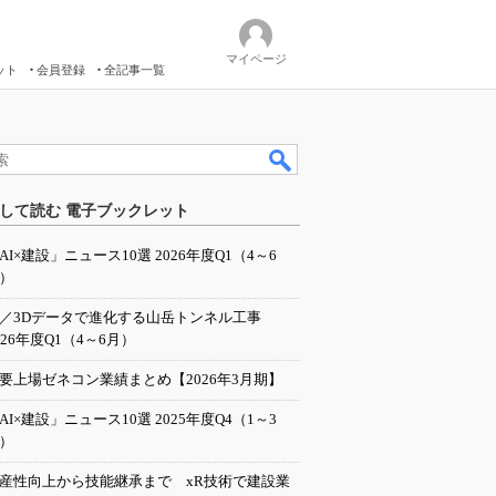
マイページ
ット
会員登録
全記事一覧
して読む 電子ブックレット
AI×建設」ニュース10選 2026年度Q1（4～6
）
I／3Dデータで進化する山岳トンネル工事
026年度Q1（4～6月）
要上場ゼネコン業績まとめ【2026年3月期】
AI×建設」ニュース10選 2025年度Q4（1～3
）
産性向上から技能継承まで xR技術で建設業