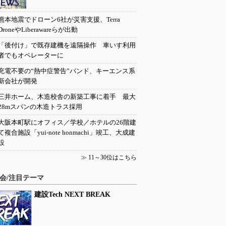
熊本地震でドローン6社が災害支援、Terra
DroneやLiberawareらが出動
「後付け」で既存建機を遠隔操作 車いす利用
者でもオペレーターに
充電不要の“熱中症警告”バンド、キーエンス系
新会社が開発
三井ホーム、木造校舎の新築工事に着手 最大
28mスパンの木造トラス採用
大阪本町駅にオフィス／学校／ホテルの26階建
て複合施設「yui-note honmachi」竣工、大成建
設
≫
11～30位はこちら
会/注目テーマ
建設Tech NEXT BREAK