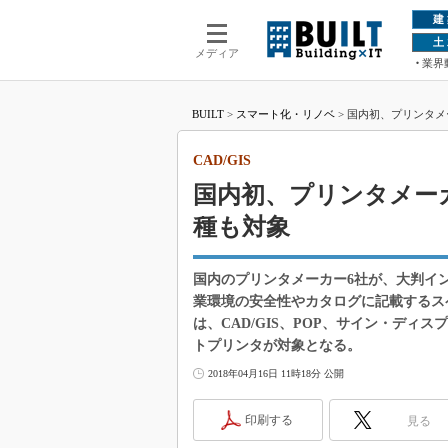
建
土
メディア
業界
BUILT
>
スマート化・リノベ
>
国内初、プリンタメー
CAD/GIS
国内初、プリンタメーカ
種も対象
国内のプリンタメーカー6社が、大判イ
業環境の安全性やカタログに記載するス
は、CAD/GIS、POP、サイン・ディ
トプリンタが対象となる。
2018年04月16日 11時18分 公開
印刷する
見る