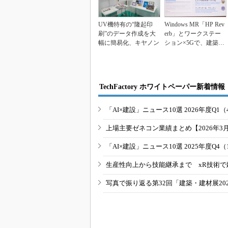
UV機特有の“隆起印
Windows MR「HP Rev
刷”のデータ作成を大
erb」とワークステー
幅に簡易化、キヤノン
ション×5Gで、建築／
土...
TechFactory ホワイトペーパー新着情報
「AI×建設」ニュース10選 2026年度Q1（
上場主要ゼネコン業績まとめ【2026年3
「AI×建設」ニュース10選 2025年度Q4（
生産性向上から技能継承まで xR技術で
写真で振り返る第32回「建築・建材展20