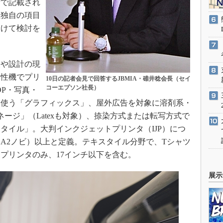
付で記載され
社独自の項目
分けて検討を
や設計の現
水性機でプリ
10日の記者会見で回答するJBMIA・碓井稔会長（セイ
コーエプソン社長）
OP・写真・
を使う「グラフィックス」、屋外広告を対象に溶剤系・
ージ」（Latexも対象）、捺染方式または転写方式で
タイル」。大判インクジェットプリンタ（IJP）につ
m、A2ノビ）以上と定義。テキスタイル分野で、Tシャツ
プリンタのみ、17インチ以下を含む。
展示