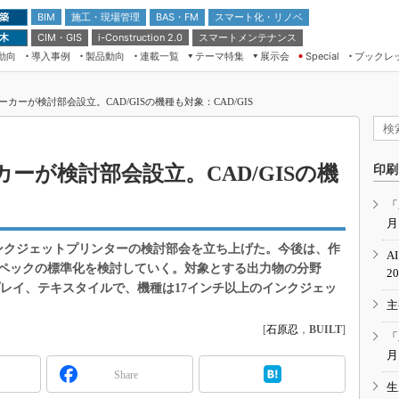
 築
施工・現場管理
BAS・FM
スマート化・リノベ
BIM
 木
CIM・GIS
スマートメンテナンス
i-Construction 2.0
動向
導入事例
製品動向
連載一覧
テーマ特集
展示会
ブックレ
Special
建設Tech NEXT BREAK
メンテナンス・レジリエンス
TOKYO2026
カーが検討部会設立。CAD/GISの機種も対象：CAD/GIS
ドローンがもたらす建設業界の“ゲー
第8回 国際 建設・測量展
ムチェンジ” Ver.2.0
（CSPI2026）
脱3Kから新3Kへ導く建設×IT
第10回 JAPAN BUILD TOKYO－建
ーが検討部会設立。CAD/GISの機
印刷
築・土木・不動産の先端技術展－
“Society5.0”時代のスマートビル
Japan Drone 2023
VR／ARが描くモノづくりのミライ
「
月
メンテナンス・レジリエンスOSAKA
2020
ンクジェットプリンターの検討部会を立ち上げた。今後は、作
A
日本 ものづくりワールド 2020
ペックの標準化を検討していく。対象とする出力物の分野
2
スプレイ、テキスタイルで、機種は17インチ以上のインクジェッ
メンテナンス・レジリエンスTOKYO
主
2019
[
石原忍
，
BUILT
]
IGAS2018
「
月
Share
生