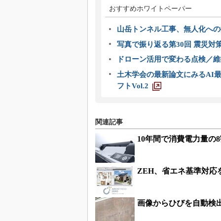
おすすめホワイトペーパー
山岳トンネル工事、無人化への挑
写真で振り返る第30回 震災対
ドローン活用で変わる点検／維持
土木学会の最新論文にみるAI最
フトVol.2
関連記事
10年間で消費電力量の
ZEH、省エネ基準対応
画像からひびを自動検