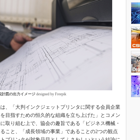
設計図の出力イメージ
designed by Freepik
Aは、「大判インクジェットプリンタに関する会員企業
決を目指すための恒久的な組織を立ち上げた」とコメン
大に取り組む上で、協会の趣旨である「ビジネス機械・
ること、「成長領域の事業」であることの2つの観点
ットプリンタが対象品目としてふさわしいという結論に