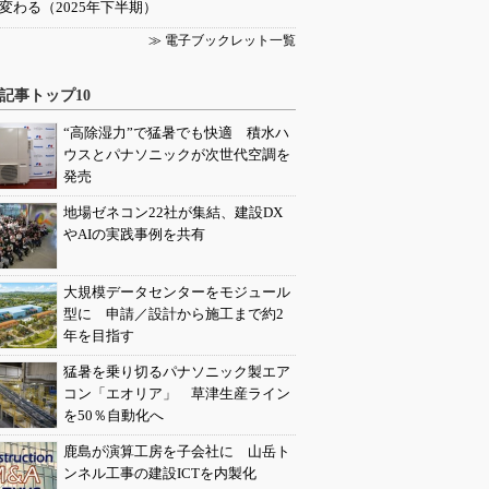
変わる（2025年下半期）
≫ 電子ブックレット一覧
記事トップ10
“高除湿力”で猛暑でも快適 積水ハ
ウスとパナソニックが次世代空調を
発売
地場ゼネコン22社が集結、建設DX
やAIの実践事例を共有
大規模データセンターをモジュール
型に 申請／設計から施工まで約2
年を目指す
猛暑を乗り切るパナソニック製エア
コン「エオリア」 草津生産ライン
を50％自動化へ
鹿島が演算工房を子会社に 山岳ト
ンネル工事の建設ICTを内製化