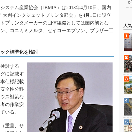
が
テム産業協会（JBMIA）は2018年4月10日、国内
「大判インクジェットプリンタ部会」を4月1日に設立
ットプリンタメーカーの団体組織としては国内初とな
人気
ノン、コニカミノルタ、セイコーエプソン、ブラザー工
ペック標準化を検討
検討する
ログに記載す
基本仕様記載
・安全性分科
ハウス対策な
働者の作業安
している。
（重量、サ