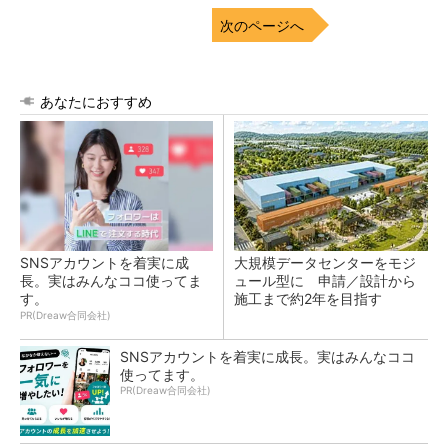
次のページへ
あなたにおすすめ
SNSアカウントを着実に成
大規模データセンターをモジ
長。実はみんなココ使ってま
ュール型に 申請／設計から
す。
施工まで約2年を目指す
PR(Dreaw合同会社)
SNSアカウントを着実に成長。実はみんなココ
使ってます。
PR(Dreaw合同会社)