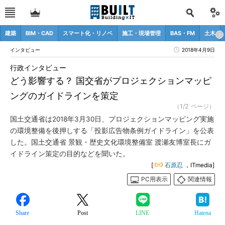
建築
BIM・CAD
スマート化・リノベ
施工・現場管理
BAS・FM
土木
インタビュー
2018年4月9日
行政インタビュー
どう影響する？ 国交省がプロジェクションマッピ
ングのガイドラインを策定
（1/2 ページ）
国土交通省は2018年3月30日、プロジェクションマッピング実施
の環境整備を後押しする「投影広告物条例ガイドライン」を公表
した。国土交通省 景観・歴史文化環境整備室 渡瀬友博室長にガ
イドライン策定の目的などを聞いた。
[
石原忍
，ITmedia]
PC用表示
関連情報
Share
Post
LINE
Hatena