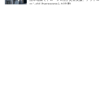
ーンやLiberawareらが出動
点群データを設計・維持管理で“使える3Dモデ
ル”に アイサンテクノロジーの新提案
鹿島が演算工房を子会社化 山岳トンネル工事
の建設ICTを内製化
充電不要の“熱中症警告”バン
三井ホーム、木造校舎の新築