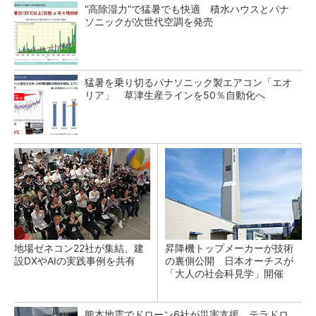
“高除湿力”で猛暑でも快適 積水ハウスとパナ
ソニックが次世代空調を発売
猛暑を乗り切るパナソニック製エアコン「エオ
リア」 草津生産ラインを50％自動化へ
地場ゼネコン22社が集結、建
昇降機トップメーカーが技術
設DXやAIの実践事例を共有
の裏側公開 日本オーチスが
「大人の社会科見学」開催
熊本地震でドローン6社が災害支援、テラドロ