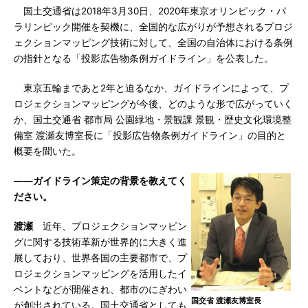
国土交通省は2018年3月30日、2020年東京オリンピック・パ
ラリンピック開催を契機に、全国的な広がりが予想されるプロジ
ェクションマッピング技術に対して、全国の自治体における条例
の指針となる「投影広告物条例ガイドライン」を公表した。
東京五輪まであと2年と迫るなか、ガイドラインによって、プ
ロジェクションマッピングが今後、どのような形で広がっていく
か、国土交通省 都市局 公園緑地・景観課 景観・歴史文化環境整
備室 渡瀬友博室長に「投影広告物条例ガイドライン」の目的と
概要を聞いた。
――ガイドライン策定の背景を教えてく
ださい。
渡瀬
近年、プロジェクションマッピン
グに関する技術革新が世界的に大きく進
展しており、世界各国の主要都市で、プ
ロジェクションマッピングを活用したイ
ベントなどが開催され、都市のにぎわい
国交省 渡瀬友博室長
が創出されている。国土交通省としても