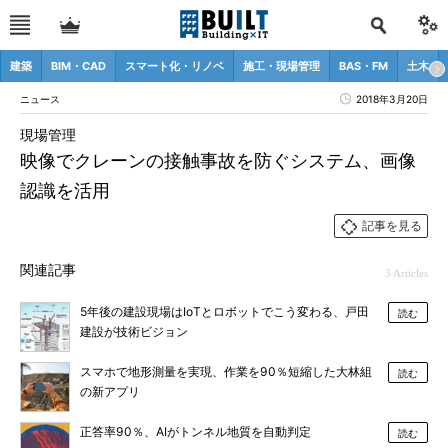
建築
BIM・CAD
スマート化・リノベ
施工・現場管理
BAS・FM
土木
ニュース
2018年3月20日
現場管理
映像でクレーンの接触事故を防ぐシステム、画像
認識を活用
記事を見る
関連記事
3 Articles
5年後の建設現場はIoTとロボットでこう変わる、戸田
読む
建設が技術ビジョン
スマホで地形測量を実現、作業を90％短縮した大林組
読む
の新アプリ
正答率90％、AIがトンネル地質を自動判定
読む