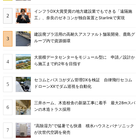
インフラDX大賞受賞の地方建設業でもできる「遠隔施
工」、奈良のゼネコンが独自装置とStarlinkで実現
建設廃プラ活用の高耐久アスファルト舗装開発、鹿島グ
ループ内で資源循環
大規模データセンターをモジュール型に 申請／設計か
ら施工まで約2年を目指す
セコムとパスコがダム管理DXを検証 自律飛行セコム
ドローンXXでダム巡視を自動化
三井ホーム、木造校舎の新築工事に着手 最大28mスパ
ンの木造トラス採用
“高除湿力”で猛暑でも快適 積水ハウスとパナソニック
が次世代空調を発売