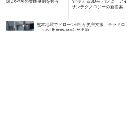
設DXやAIの実践事例を共有
で“使える3Dモデル”に アイ
サンテクノロジーの新提案
熊本地震でドローン6社が災害支援、テラドロ
ーンやLiberawareらが出動
鹿島が演算工房を子会社化 山岳トンネル工事
の建設ICTを内製化
大規模データセンターをモジュール型に 申請
／設計から施工まで約2年を目指す