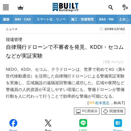
建築
BIM・CAD
スマート化・リノベ
施工・現場管理
BAS・FM
土木
ニュース
2018年3月16日
現場管理
自律飛行ドローンで不審者を発見、KDDI・セコム
などが実証実験
（1/2 ページ）
NEDO、KDDI、セコム、テラドローンは、世界で初めて4G（第4
世代移動通信）を活用した自律飛行ドローンによる警備実証実験
を実施し、広域施設の遠隔巡回警備に成功した。広域や夜間など
警備員の人的資源が不足しやすい現場にも、警備ドローンが警備
行動を人に代わって行うことで効率的な警備が可能になる。
[
松本貴志
，BUILT]
PC用表示
関連情報
Share
Post
LINE
Hatena