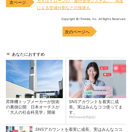
カギはドローンの「運行管理システム」、高度
による空域分割などの技術も
Copyright © ITmedia, Inc. All Rights Reserved.
次のページへ
あなたにおすすめ
昇降機トップメーカーが技術
SNSアカウントを着実に成
の裏側公開 日本オーチスが
長。実はみんなココ使ってま
「大人の社会科見学」開催
す。
PR(Dreaw合同会社)
SNSアカウントを着実に成長。実はみんなココ