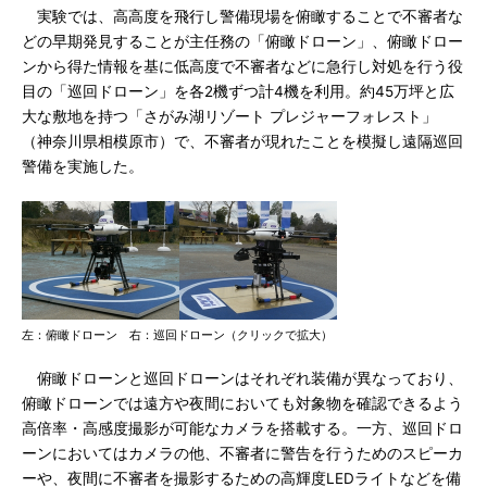
実験では、高高度を飛行し警備現場を俯瞰することで不審者な
どの早期発見することが主任務の「俯瞰ドローン」、俯瞰ドロー
ンから得た情報を基に低高度で不審者などに急行し対処を行う役
目の「巡回ドローン」を各2機ずつ計4機を利用。約45万坪と広
大な敷地を持つ「さがみ湖リゾート プレジャーフォレスト」
（神奈川県相模原市）で、不審者が現れたことを模擬し遠隔巡回
警備を実施した。
左：俯瞰ドローン 右：巡回ドローン（クリックで拡大）
俯瞰ドローンと巡回ドローンはそれぞれ装備が異なっており、
俯瞰ドローンでは遠方や夜間においても対象物を確認できるよう
高倍率・高感度撮影が可能なカメラを搭載する。一方、巡回ドロ
ーンにおいてはカメラの他、不審者に警告を行うためのスピーカ
ーや、夜間に不審者を撮影するための高輝度LEDライトなどを備