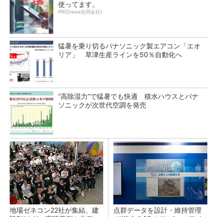
使ってます。
PR(Dreaw合同会社)
猛暑を乗り切るパナソニック製エアコン「エオ
リア」 草津生産ラインを50％自動化へ
“高除湿力”で猛暑でも快適 積水ハウスとパナ
ソニックが次世代空調を発売
地場ゼネコン22社が集結、建
点群データを設計・維持管理