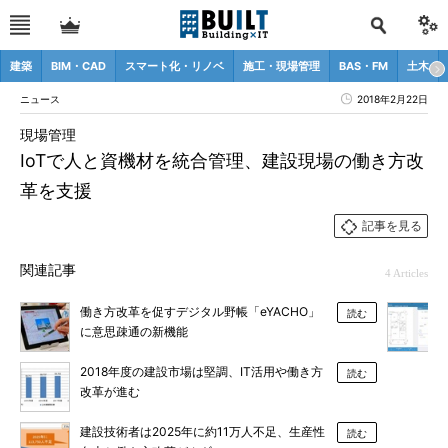
建築
BIM・CAD
スマート化・リノベ
施工・現場管理
BAS・FM
土木
ニュース
2018年2月22日
現場管理
IoTで人と資機材を統合管理、建設現場の働き方改
革を支援
記事を見る
関連記事
4 Articles
働き方改革を促すデジタル野帳「eYACHO」
読む
に意思疎通の新機能
2018年度の建設市場は堅調、IT活用や働き方
読む
改革が進む
建設技術者は2025年に約11万人不足、生産性
読む