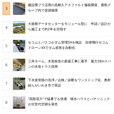
建設廃プラ活用の高耐久アスファルト舗装開発、鹿島グ
ループ内で資源循環
大規模データセンターをモジュール型に 申請／設計か
ら施工まで約2年を目指す
セコムとパスコがダム管理DXを検証 自律飛行セコム
ドローンXXでダム巡視を自動化
三井ホーム、木造校舎の新築工事に着手 最大28mスパ
ンの木造トラス採用
下水道管路の洗浄／点検／診断をワンストップ化、奥村
組らがいわき市で実証
“高除湿力”で猛暑でも快適 積水ハウスとパナソニック
が次世代空調を発売