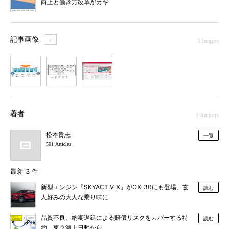
向上と働き方改革がカギ
記事画像
＋
3 Images
1
2
3
著者
1 Authors
松本貴志
一覧
501 Articles
最新 3 件
新型エンジン「SKYACTIV-X」がCX-30にも登場、玄
読む
人好みの大人な乗り味に
品質不良、納期遅延による賠償リスクをカバーする特
読む
約、東京海上日動から