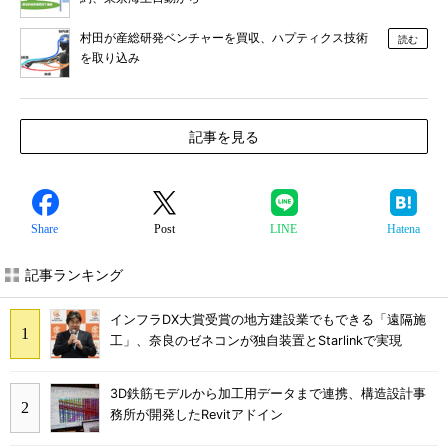
村田が産総研発ベンチャーを買収、ハプティクス技術
読む
を取り込み
記事を見る
Share
Post
LINE
Hatena
記事ランキング
インフラDX大賞受賞の地方建設業でもできる「遠隔施
工」、奈良のゼネコンが独自装置とStarlinkで実現
3D鉄筋モデルから加工用データまで連携、構造設計事
務所が開発したRevitアドイン