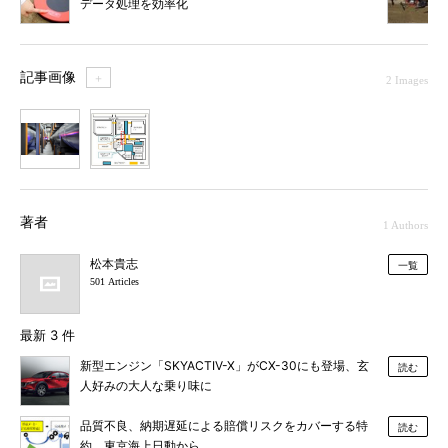
データ処理を効率化
記事画像
＋
2 Images
1
2
著者
1 Authors
松本貴志
一覧
501 Articles
最新 3 件
新型エンジン「SKYACTIV-X」がCX-30にも登場、玄
読む
人好みの大人な乗り味に
品質不良、納期遅延による賠償リスクをカバーする特
読む
約、東京海上日動から