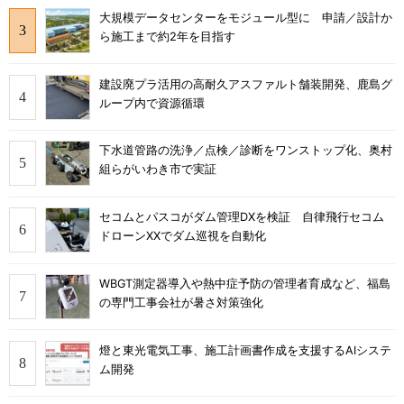
大規模データセンターをモジュール型に 申請／設計か
ら施工まで約2年を目指す
建設廃プラ活用の高耐久アスファルト舗装開発、鹿島グ
ループ内で資源循環
下水道管路の洗浄／点検／診断をワンストップ化、奥村
組らがいわき市で実証
セコムとパスコがダム管理DXを検証 自律飛行セコム
ドローンXXでダム巡視を自動化
WBGT測定器導入や熱中症予防の管理者育成など、福島
の専門工事会社が暑さ対策強化
燈と東光電気工事、施工計画書作成を支援するAIシステ
ム開発