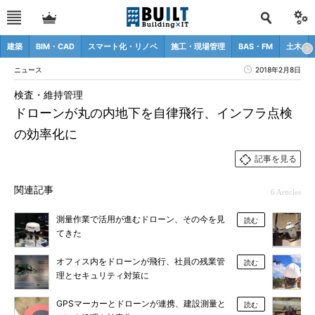
建築
BIM・CAD
スマート化・リノベ
施工・現場管理
BAS・FM
土木
ニュース
2018年2月8日
検査・維持管理
ドローンが丸の内地下を自律飛行、インフラ点検
の効率化に
記事を見る
関連記事
6 Articles
測量作業で活用が進むドローン、その今を見
読む
てきた
オフィス内をドローンが飛行、社員の残業管
読む
理とセキュリティ対策に
GPSマーカーとドローンが連携、建設測量と
読む