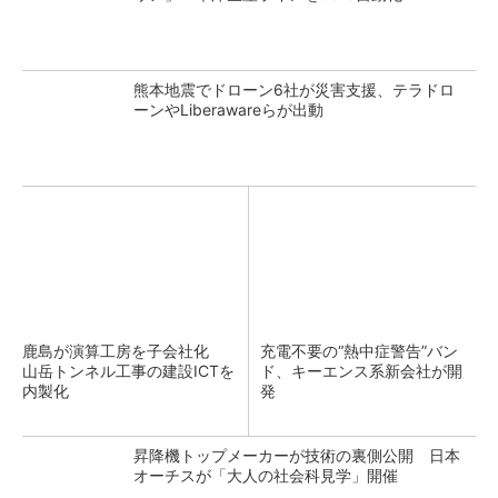
熊本地震でドローン6社が災害支援、テラドロ
ーンやLiberawareらが出動
鹿島が演算工房を子会社化
充電不要の“熱中症警告”バン
山岳トンネル工事の建設ICTを
ド、キーエンス系新会社が開
内製化
発
昇降機トップメーカーが技術の裏側公開 日本
オーチスが「大人の社会科見学」開催