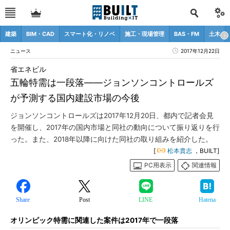
建築
BIM・CAD
スマート化・リノベ
施工・現場管理
BAS・FM
土木
ニュース
2017年12月22日
省エネビル
五輪特需は一段落――ジョンソンコントロールズ
が予測する国内建設市場の今後
ジョンソンコントロールズは2017年12月20日、都内で記者会見
を開催し、2017年の国内市場と同社の動向について振り返りを行
った。また、2018年以降に向けた同社の取り組みを紹介した。
[
松本貴志
，BUILT]
PC用表示
関連情報
Share
Post
LINE
Hatena
オリンピック特需に関連した案件は2017年で一段落