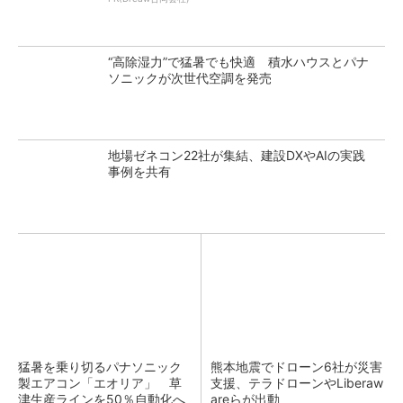
“高除湿力”で猛暑でも快適 積水ハウスとパナ
ソニックが次世代空調を発売
地場ゼネコン22社が集結、建設DXやAIの実践
事例を共有
猛暑を乗り切るパナソニック
熊本地震でドローン6社が災害
製エアコン「エオリア」 草
支援、テラドローンやLiberaw
津生産ラインを50％自動化へ
areらが出動