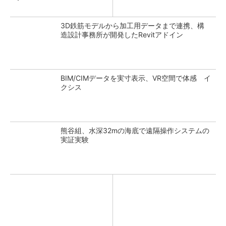
大成建設
3D鉄筋モデルから加工用データまで連携、構
造設計事務所が開発したRevitアドイン
BIM/CIMデータを実寸表示、VR空間で体感 イ
クシス
熊谷組、水深32mの海底で遠隔操作システムの
実証実験