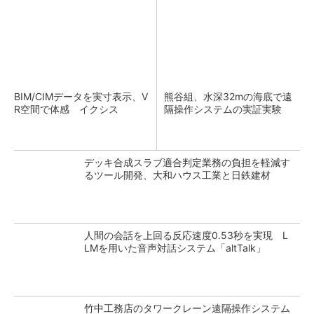
BIM/CIMデータを実寸表示、V
熊谷組、水深32mの海底で遠
R空間で体感 イクシス
隔操作システムの実証実験
デッキ合成スラブ適合判定業務の負担を軽減す
るツール開発、大和ハウス工業と日鉄建材
人間の会話を上回る反応速度0.53秒を実現 L
LMを用いた音声対話システム「altTalk」
竹中工務店のタワークレーン遠隔操作システム