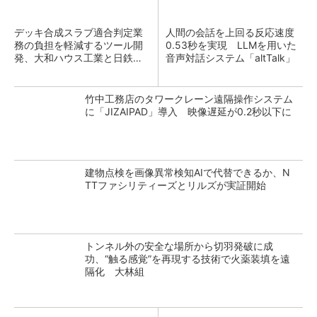
デッキ合成スラブ適合判定業
人間の会話を上回る反応速度
務の負担を軽減するツール開
0.53秒を実現 LLMを用いた
発、大和ハウス工業と日鉄建
音声対話システム「altTalk」
材
竹中工務店のタワークレーン遠隔操作システム
に「JIZAIPAD」導入 映像遅延が0.2秒以下に
建物点検を画像異常検知AIで代替できるか、N
TTファシリティーズとリルズが実証開始
トンネル外の安全な場所から切羽発破に成
功、“触る感覚”を再現する技術で火薬装填を遠
隔化 大林組