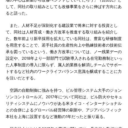
場の中心は新築から改修へシフトしていくだろう」（吉田氏）と
して、同社の取り組みとしても改修事業をさらに伸ばす方向にあ
ると語った。
また、人材不足が深刻化する建設業で将来に対する投資とし
て、同社は人材育成・働き方改革を推進する取り組みを紹介し
た。数年前より新卒採用を拡大している同社は、豊富な研修制度
を用意することで、若手社員の生産性向上や熟練技術者の技術伝
承を図っているという。働き方改革については、ノー残業デーの
設定や、2018年より一部部門で試験導入される在宅勤務制といっ
た人事制度の導入に限らず、属人的業務を解消しチームでサポー
トするなど社内のワークライフバランス意識を醸成することに力
を注いだとする。
空調の自動制御に強みを持つ、ビル管理システム大手のジョン
ソンコントロールズ。2017年について同社は、ビル防火やセキュ
リティシステムにノウハウがある米タイコ・インターナショナル
との合併によるグローバル経営陣の刷新や、アジアパシフィック
本社を上海に設置するなど激動の1年だったと振り返る。