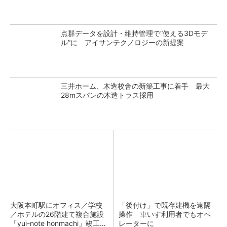
点群データを設計・維持管理で“使える3Dモデ
ル”に アイサンテクノロジーの新提案
三井ホーム、木造校舎の新築工事に着手 最大
28mスパンの木造トラス採用
大阪本町駅にオフィス／学校
「後付け」で既存建機を遠隔
／ホテルの26階建て複合施設
操作 車いす利用者でもオペ
「yui-note honmachi」竣工、
レーターに