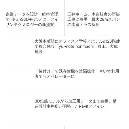
点群データを設計・維持管理
三井ホーム、木造校舎の新築
で“使える3Dモデル”に アイ
工事に着手 最大28mスパン
サンテクノロジーの新提案
の木造トラス採用
大阪本町駅にオフィス／学校／ホテルの26階建
て複合施設「yui-note honmachi」竣工、大成
建設
「後付け」で既存建機を遠隔操作 車いす利用
者でもオペレーターに
3D鉄筋モデルから加工用データまで連携、構
造設計事務所が開発したRevitアドイン