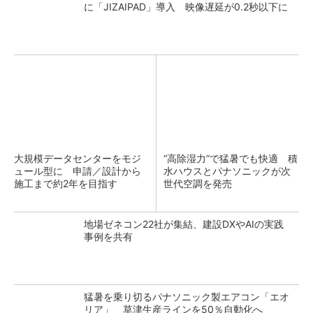
に「JIZAIPAD」導入 映像遅延が0.2秒以下に
大規模データセンターをモジ
“高除湿力”で猛暑でも快適 積
ュール型に 申請／設計から
水ハウスとパナソニックが次
施工まで約2年を目指す
世代空調を発売
地場ゼネコン22社が集結、建設DXやAIの実践
事例を共有
猛暑を乗り切るパナソニック製エアコン「エオ
リア」 草津生産ラインを50％自動化へ