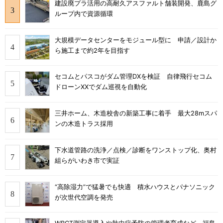
建設廃プラ活用の高耐久アスファルト舗装開発、鹿島グ
ループ内で資源循環
大規模データセンターをモジュール型に 申請／設計か
ら施工まで約2年を目指す
セコムとパスコがダム管理DXを検証 自律飛行セコム
ドローンXXでダム巡視を自動化
三井ホーム、木造校舎の新築工事に着手 最大28mスパ
ンの木造トラス採用
下水道管路の洗浄／点検／診断をワンストップ化、奥村
組らがいわき市で実証
“高除湿力”で猛暑でも快適 積水ハウスとパナソニック
が次世代空調を発売