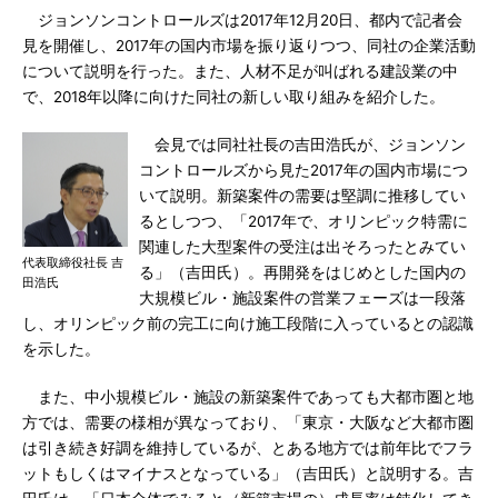
ジョンソンコントロールズは2017年12月20日、都内で記者会
見を開催し、2017年の国内市場を振り返りつつ、同社の企業活動
について説明を行った。また、人材不足が叫ばれる建設業の中
で、2018年以降に向けた同社の新しい取り組みを紹介した。
会見では同社社長の吉田浩氏が、ジョンソン
コントロールズから見た2017年の国内市場につ
いて説明。新築案件の需要は堅調に推移してい
るとしつつ、「2017年で、オリンピック特需に
関連した大型案件の受注は出そろったとみてい
代表取締役社長 吉
る」（吉田氏）。再開発をはじめとした国内の
田浩氏
大規模ビル・施設案件の営業フェーズは一段落
し、オリンピック前の完工に向け施工段階に入っているとの認識
を示した。
また、中小規模ビル・施設の新築案件であっても大都市圏と地
方では、需要の様相が異なっており、「東京・大阪など大都市圏
は引き続き好調を維持しているが、とある地方では前年比でフラ
ットもしくはマイナスとなっている」（吉田氏）と説明する。吉