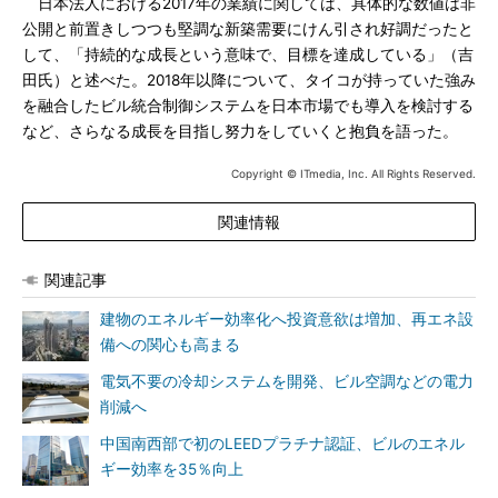
日本法人における2017年の業績に関しては、具体的な数値は非
公開と前置きしつつも堅調な新築需要にけん引され好調だったと
して、「持続的な成長という意味で、目標を達成している」（吉
田氏）と述べた。2018年以降について、タイコが持っていた強み
を融合したビル統合制御システムを日本市場でも導入を検討する
など、さらなる成長を目指し努力をしていくと抱負を語った。
Copyright © ITmedia, Inc. All Rights Reserved.
関連情報
関連記事
建物のエネルギー効率化へ投資意欲は増加、再エネ設
備への関心も高まる
電気不要の冷却システムを開発、ビル空調などの電力
削減へ
中国南西部で初のLEEDプラチナ認証、ビルのエネル
ギー効率を35％向上