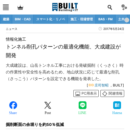
建築
BIM・CAD
スマート化・リノベ
施工・現場管理
BAS・FM
土木
ニュース
2017年5月24日
情報化施工
トンネル削孔パターンの最適化機能、大成建設が
開発
大成建設は、山岳トンネル工事における発破掘削（くっさく）時
の作業性や安全性を高めるため、地山状況に応じて最適な削孔
（さっこう）パターンを設定できる機能を発表した。
[
庄司智昭
，BUILT]
PC用表示
関連情報
Share
Post
LINE
Hatena
掘削断面の余堀りを約50％低減