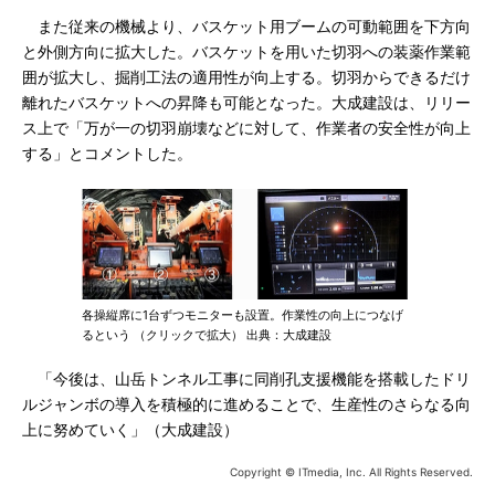
また従来の機械より、バスケット用ブームの可動範囲を下方向
と外側方向に拡大した。バスケットを用いた切羽への装薬作業範
囲が拡大し、掘削工法の適用性が向上する。切羽からできるだけ
離れたバスケットへの昇降も可能となった。大成建設は、リリー
ス上で「万が一の切羽崩壊などに対して、作業者の安全性が向上
する」とコメントした。
各操縦席に1台ずつモニターも設置。作業性の向上につなげ
るという （クリックで拡大） 出典：大成建設
「今後は、山岳トンネル工事に同削孔支援機能を搭載したドリ
ルジャンボの導入を積極的に進めることで、生産性のさらなる向
上に努めていく」（大成建設）
Copyright © ITmedia, Inc. All Rights Reserved.