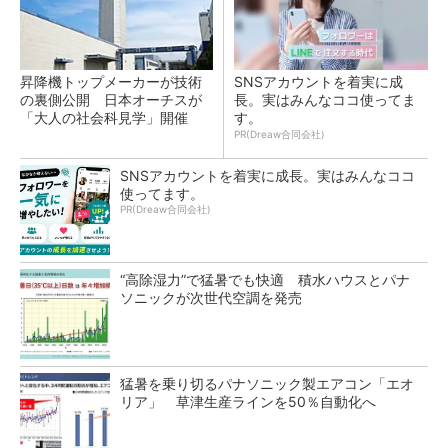
昇降機トップメーカーが技術
SNSアカウントを着実に成
の裏側公開 日本オーチスが
長。実はみんなココ使ってま
「大人の社会科見学」開催
す。
PR(Dreaw合同会社)
SNSアカウントを着実に成長。実はみんなココ
使ってます。
PR(Dreaw合同会社)
“高除湿力”で猛暑でも快適 積水ハウスとパナ
ソニックが次世代空調を発売
猛暑を乗り切るパナソニック製エアコン「エオ
リア」 草津生産ラインを50％自動化へ