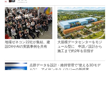
地場ゼネコン22社が集結、建
大規模データセンターをモジ
設DXやAIの実践事例を共有
ュール型に 申請／設計から
施工まで約2年を目指す
点群データを設計・維持管理で“使える3Dモデ
ル”に アイサンテクノロジーの新提案
熊本地震でドローン6社が災害支援、テラドロ
ーンやLiberawareらが出動