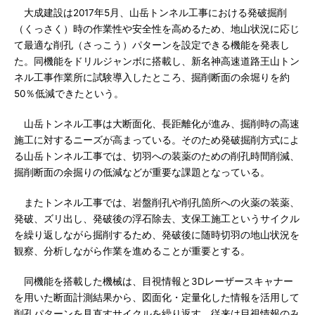
大成建設は2017年5月、山岳トンネル工事における発破掘削
（くっさく）時の作業性や安全性を高めるため、地山状況に応じ
て最適な削孔（さっこう）パターンを設定できる機能を発表し
た。同機能をドリルジャンボに搭載し、新名神高速道路王山トン
ネル工事作業所に試験導入したところ、掘削断面の余堀りを約
50％低減できたという。
山岳トンネル工事は大断面化、長距離化が進み、掘削時の高速
施工に対するニーズが高まっている。そのため発破掘削方式によ
る山岳トンネル工事では、切羽への装薬のための削孔時間削減、
掘削断面の余掘りの低減などが重要な課題となっている。
またトンネル工事では、岩盤削孔や削孔箇所への火薬の装薬、
発破、ズリ出し、発破後の浮石除去、支保工施工というサイクル
を繰り返しながら掘削するため、発破後に随時切羽の地山状況を
観察、分析しながら作業を進めることが重要とする。
同機能を搭載した機械は、目視情報と3Dレーザースキャナー
を用いた断面計測結果から、図面化・定量化した情報を活用して
削孔パターンを見直すサイクルを繰り返す。従来は目視情報のみ