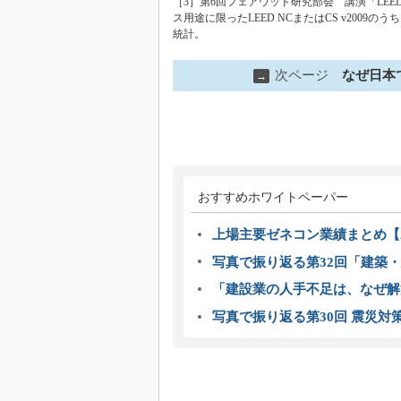
［3］第6回フェアウッド研究部会 講演「LEE
ス用途に限ったLEED NCまたはCS v2009の
統計。
次ページ
なぜ日本
→
おすすめホワイトペーパー
上場主要ゼネコン業績まとめ【2
写真で振り返る第32回「建築・建
「建設業の人手不足は、なぜ解
写真で振り返る第30回 震災対