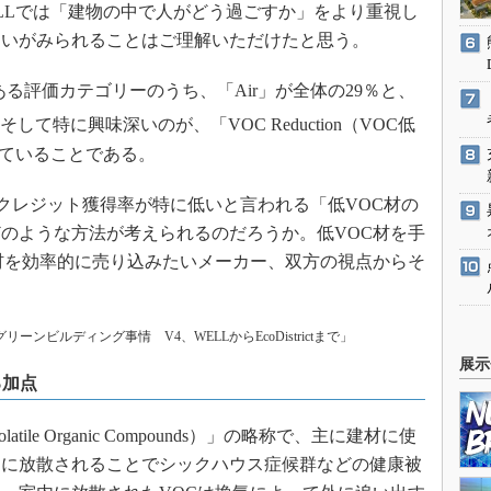
LLでは「建物の中で人がどう過ごすか」をより重視し
違いがみられることはご理解いただけたと思う。
る評価カテゴリーのうち、「Air」が全体の29％と、
そして特に興味深いのが、「VOC Reduction（VOC低
っていることである。
クレジット獲得率が特に低いと言われる「低VOC材の
のような方法が考えられるのだろうか。低VOC材を手
材を効率的に売り込みたいメーカー、双方の視点からそ
グリーンビルディング事情 V4、WELLからEcoDistrictまで」
展示
る加点
le Organic Compounds）」の略称で、主に建材に使
内に放散されることでシックハウス症候群などの健康被