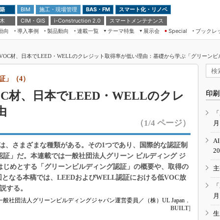
 築
施工・現場管理
BAS・FM
スマート化・リノベ
BIM
 木
CIM・GIS
スマートメンテナンス
i-Construction 2.0
動向
導入事例
製品動向
連載一覧
テーマ特集
展示会
ブックレ
Special
建設Tech NEXT BREAK
メンテナンス・レジリエンス
TOKYO2026
OC材、日本でLEED・WELLのクレジット取得率が低い理由：基礎から学ぶ「グリーンビル
ドローンがもたらす建設業界の“ゲー
第8回 国際 建設・測量展
ムチェンジ” Ver.2.0
（CSPI2026）
証」（4）
脱3Kから新3Kへ導く建設×IT
第10回 JAPAN BUILD TOKYO－建
C材、日本でLEED・WELLのクレ
印刷
築・土木・不動産の先端技術展－
“Society5.0”時代のスマートビル
由
Japan Drone 2023
VR／ARが描くモノづくりのミライ
「
（1/4 ページ）
月
メンテナンス・レジリエンスOSAKA
2020
A
は、さまざまな種類がある。その1つであり、国際的な認証制
日本 ものづくりワールド 2020
2
認証」だ。本連載では一般社団法人グリーン ビルディング ジ
メンテナンス・レジリエンスTOKYO
をはじめとする「グリーンビルディング認証」の概要や、取得の
主
2019
となる本稿では、LEEDおよびWELL認証における低VOC放
IGAS2018
「
解説する。
月
一般社団法人グリーンビルディングジャパン運営委員／（株）UL Japan
，
BUILT
]
生