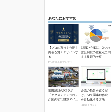
あなたにおすすめ
【プロの裏技を公開】
LEEDとWELL、2つの
内装を賢くデザインす
認証制度の重複点に関
る
する技術的考察
PR(株式会社アルファーテクノ)
前田建設のICIラボ
会議の録音を置くだ
「エクスチェンジ棟」
け。AIで議事録作成
が国内初“LEED V4”で
を自動化する方法
プラチナ認証...
PR(カイタヨ)