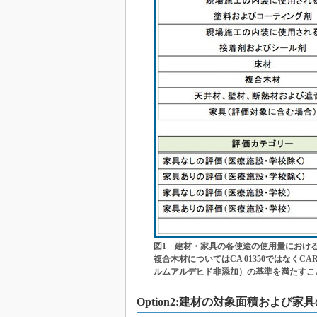
図1 建材・家具の各使途の使用量におけ
複合木材についてはCA 01350ではなくCARB Ultr
ルムアルデヒド非添加）の基準を満たすこ
Option2:建材の対象面積およ