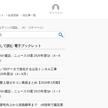
マイページ
ット
会員登録
全記事一覧
ディング認証」（4）（1/4 ページ）
して読む 電子ブックレット
AI×建設」ニュース10選 2026年度Q1（4～6
）
I／3Dデータで進化する山岳トンネル工事
026年度Q1（4～6月）
要上場ゼネコン業績まとめ【2026年3月期】
AI×建設」ニュース10選 2025年度Q4（1～3
）
産性向上から技能継承まで xR技術で建設業