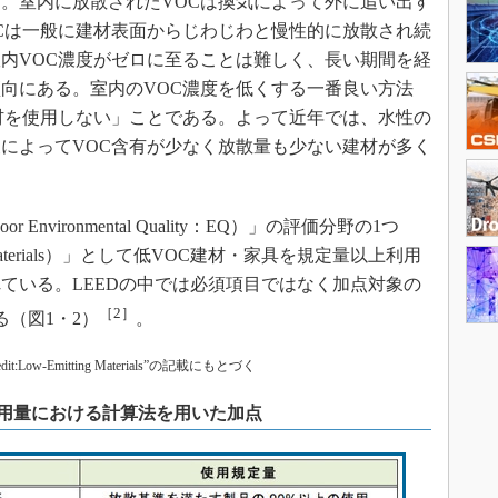
。室内に放散されたVOCは換気によって外に追い出す
Cは一般に建材表面からじわじわと慢性的に放散され続
内VOC濃度がゼロに至ることは難しく、長い期間を経
向にある。室内のVOC濃度を低くする一番良い方法
材を使用しない」ことである。よって近年では、水性の
によってVOC含有が少なく放散量も少ない建材が多く
nvironmental Quality：EQ）」の評価分野の1つ
 Materials）」として低VOC建材・家具を規定量以上利用
ている。LEEDの中では必須項目ではなく加点対象の
［2］
（図1・2）
。
it:Low-Emitting Materials”の記載にもとづく
の使用量における計算法を用いた加点