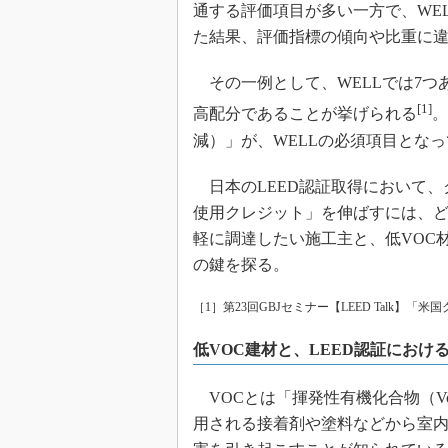
通する評価項目が多い一方で、WE
た結果、評価指標の傾向や比重に
その一例として、WELLでは7つあ
[1]
高配分であることが挙げられる
。
減）」が、WELLの必須項目とな
日本のLEED認証取得において、
使用クレジット」を伸ばすには、ど
軽に調達したい施工主と、低VOC
の鍵を探る。
［1］第23回GBJセミナー【LEED Talk】「米国
低VOC建材と、LEED認証におけ
VOCとは「揮発性有機化合物（Volati
用される接着剤や塗料などから室