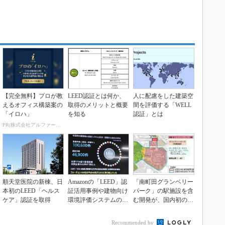
【完全無料】プロが教
LEED認証とは何か、
人に配慮をした建築空
えるオフィス構築案の
取得のメリットと概要
間を評価する「WELL
「イロハ」
を知る
認証」とは
PR(株式会社アルファーテクノ)
順天堂医院の新棟、日
Amazonの「LEED」認
「南町田グランベリー
本初のLEED「ヘルス
証活用事例や建物向け
パーク」の駅施設を含
ケア」認証を取得
環境評価システムの未
む開発が、国内初の
来など
「LEEDゴールド認
証...
Recommended by