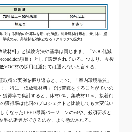
用に対する割合の計算法を用いた加点。対象建材は床材、天井材、壁
・学校のみ、外装材も対象となる（クリックで拡大）
低放散材料」と試験方法や基準は同じまま、「VOC低減
（Precondition項目）として設定されている。つまり、今後
、低VOC材の採用は避けては通れないと言える。
証取得の実例を振り返ると、この、「室内環境品質」
低く、特に「低放散材料」では苦戦をすることが多いの
ット獲得率で集計すると、床材0％、集成材11％、接着剤
ットの獲得率は他国のプロジェクトと比較しても大変低い
しくなったLEED最新バージョンのv4や、必須要求と
す材料の調達ができるのか、より懸念される。