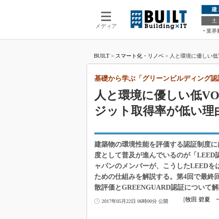
建
土
メディア
業界
BUILT
>
スマート化・リノベ
>
人と環境に優しい低V
基礎から学ぶ「グリーンビルディング認
人と環境に優しい低VO
ジット取得率が低い理
建築物の環境性能を評価する認証制度に
度として普及が進んでいるのが「LEED
ャパンのメンバーが、こうしたLEED
ための仕組みを解説する。第4回で最終回
散評価とGREENGUARD認証について
[
牧田 碧夏 
2017年05月22日 06時00分 公開