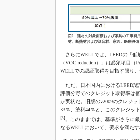
図2 建材の対象面積および家具の工事費
材、断熱材および遮音材、家具。医療設備
さらにWELLでは、LEEDの「
（VOC reduction）」は必須項目
WELLでの認証取得を目指す限り
ただ、日本国内におけるLEED認
評価分野でのクレジット取得率は
が実状だ。旧版のv2009のクレジ
33％、塗料44％と、このクレジ
[3]
。このままでは、基準がさらに厳
なるWELLにおいて、要求を満た