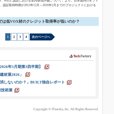
D、WELL 認証における室内環境評価について」より。日本国内のオフィ
うち、認証取得時期が2013年12月～2016年2月までのプロジェクトにおける
では低VOX材のクレジット取得率が低いのか？
1
|
2
|
3
|
4
次のページへ
026年3月期第3四半期】
材展2026」
消しないのか？」BUILT独自レポート
策技術展
Copyright © ITmedia, Inc. All Rights Reserved.