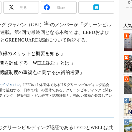
が
見る
Share
注1
 ジャパン（GBJ）
のメンバーが「グリーンビル
人気
連載。第4回で最終回となる本稿では、LEEDおよび
とGREENGUARD認証について解説する。
、取得のメリットと概要を知る 」
間を評価する「WELL認証」とは 」
つの認証制度の重複点に関する技術的考察」
ング ジャパン
。LEEDの主体団体であるU.S.グリーンビルディング協会
の立場で活動する、日本で唯一の団体である。グリーンビルディングに関わ
ティング・建築設計・ビル経営・試験評価と、幅広い業種が参加してい
じグリーンビルディング認証であるLEEDとWELLは共