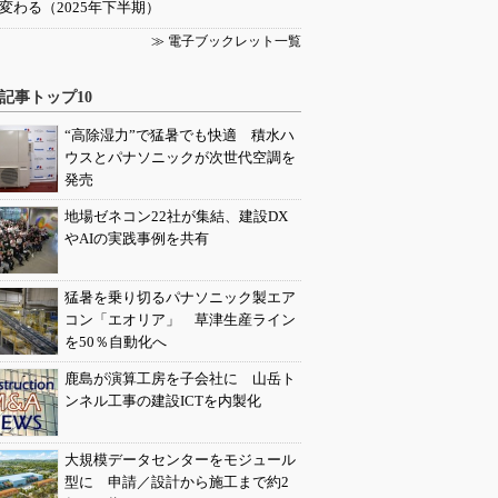
変わる（2025年下半期）
≫ 電子ブックレット一覧
記事トップ10
“高除湿力”で猛暑でも快適 積水ハ
ウスとパナソニックが次世代空調を
発売
地場ゼネコン22社が集結、建設DX
やAIの実践事例を共有
猛暑を乗り切るパナソニック製エア
コン「エオリア」 草津生産ライン
を50％自動化へ
鹿島が演算工房を子会社に 山岳ト
ンネル工事の建設ICTを内製化
大規模データセンターをモジュール
型に 申請／設計から施工まで約2