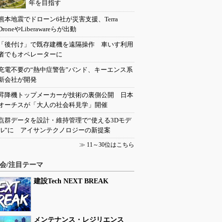
年を目指す
熊本地震でドローン6社が災害支援、Terra
DroneやLiberawareらが出動
「後付け」で既存建機を遠隔操作 車いす利用
者でもオペレーターに
充電不要の“熱中症警告”バンド、キーエンス系
新会社が開発
昇降機トップメーカーが技術の裏側公開 日本
オーチスが「大人の社会科見学」開催
点群データを設計・維持管理で“使える3Dモデ
ル”に アイサンテクノロジーの新提案
≫
11～30位はこちら
会/注目テーマ
建設Tech NEXT BREAK
メンテナンス・レジリエンス