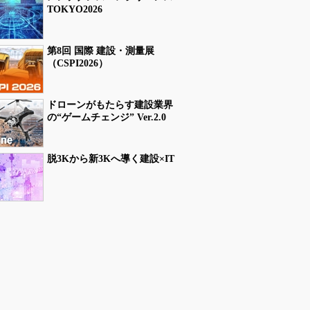
TOKYO2026
第8回 国際 建設・測量展
（CSPI2026）
ドローンがもたらす建設業界
の“ゲームチェンジ” Ver.2.0
脱3Kから新3Kへ導く建設×IT