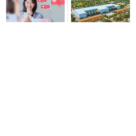
SNSアカウントを着実に成
大規模データセンターをモジ
長。実はみんなココ使ってま
ュール型に 申請／設計から
す。
施工まで約2年を目指す
PR(Dreaw合同会社)
“高除湿力”で猛暑でも快適 積水ハウスとパナ
ソニックが次世代空調を発売
短期・単発バイトを始めるならショットワーク
ス
PR(ショットワークス)
1日だけ働きたい、を叶える求人サイト
PR(ショットワークス)