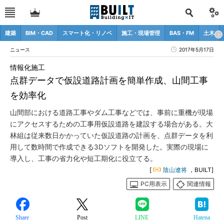
建築
BIM・CAD
スマート化・リノベ
施工・現場管理
BAS・FM
土木
ニュース
2017年5月17日
情報化施工
点群データで仮設道路計画を簡単作成、山間工事
を効率化
山間部における道路工事やダム工事などでは、事前に重機が現場
にアクセスするための工事用仮設道路を建設する場合がある。大
林組は従来数日かかっていた仮設道路の計画を、点群データを利
用して数時間で作成できる3Dソフトを開発した。実際の現場に
導入し、工事の省力化や短工期化に役立てる。
[
陰山遼将
，BUILT]
PC用表示
関連情報
Share
Post
LINE
Hatena