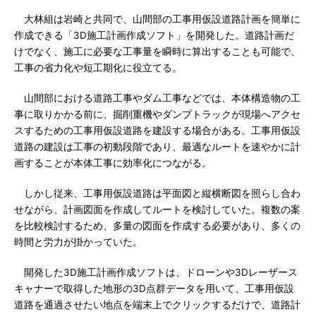
大林組は岩崎と共同で、山間部の工事用仮設道路計画を簡単に
作成できる「3D施工計画作成ソフト」を開発した。道路計画だ
けでなく、施工に必要な工事量を瞬時に算出することも可能で、
工事の省力化や短工期化に役立てる。
山間部における道路工事やダム工事などでは、本体構造物の工
事に取りかかる前に、掘削重機やダンプトラックが現場へアクセ
スするための工事用仮設道路を建設する場合がある。工事用仮設
道路の建設は工事の初動段階であり、最適なルートを速やかに計
画することが本体工事に効率化につながる。
しかし従来、工事用仮設道路は平面図と縦横断図を照らし合わ
せながら、計画図面を作成してルートを検討していた。複数の案
を比較検討するため、多量の図面を作成する必要があり、多くの
時間と労力が掛かっていた。
開発した3D施工計画作成ソフトは、ドローンや3Dレーザース
キャナーで取得した地形の3D点群データを用いて、工事用仮設
道路を通過させたい地点を端末上でクリックするだけで、道路計