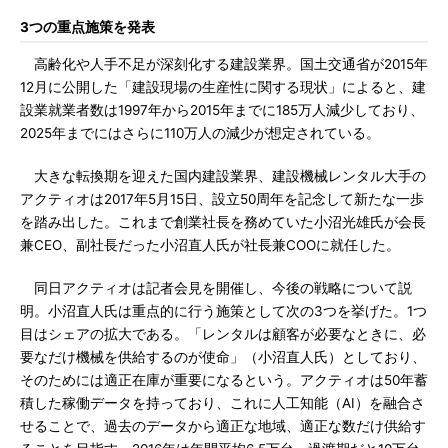
3つの重点施策を発表
高齢化や人手不足が深刻化する建設業界。国土交通省が2015年
12月に公開した「建設現場の生産性に関する現状」によると、建
設業就業者数は1997年から2015年までに185万人減少しており、
2025年までにはさらに110万人の減少が想定されている。
大きな転換期を迎えた国内建設業界、建設機械レンタル大手の
アクティオは2017年5月15日、設立50周年を記念して新たな一歩
を踏み出した。これまで創業社長を務めていた小沼光雄氏が会長
兼CEO、副社長だった小沼直人氏が社長兼COOに就任した。
同日アクティオは記者会見を開催し、今後の戦略について説
明。小沼直人氏は重点的に行う施策として次の3つを挙げた。1つ
目はシェアの拡大である。「レンタルは顧客が必要なときに、必
要なだけ機械を供給するのが使命」（小沼直人氏）としており、
そのためには適正在庫が重要になるという。アクティオは50年蓄
積した稼働データを持っており、これに人工知能（AI）を融合さ
せることで、過去のデータから適正な地域、適正な数だけ供給す