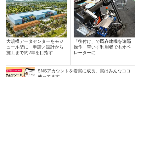
大規模データセンターをモジ
「後付け」で既存建機を遠隔
ュール型に 申請／設計から
操作 車いす利用者でもオペ
施工まで約2年を目指す
レーターに
SNSアカウントを着実に成長。実はみんなココ
使ってます。
PR(Dreaw合同会社)
インフラDX大賞受賞の地方建設業でもできる
「遠隔施工」、奈良のゼネコンが独自装置とSt
arlinkで実現
猛暑を乗り切るパナソニック製エアコン「エオ