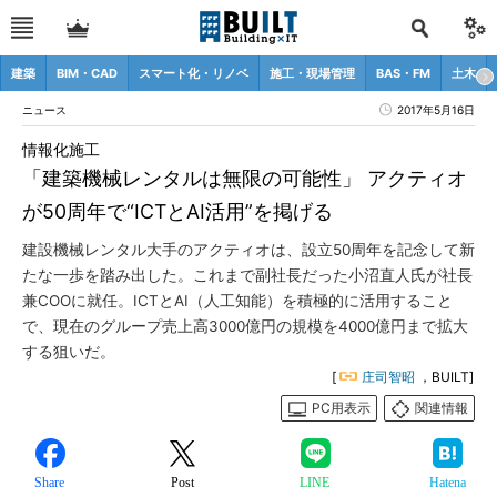
建築
BIM・CAD
スマート化・リノベ
施工・現場管理
BAS・FM
土木
ニュース
2017年5月16日
情報化施工
「建築機械レンタルは無限の可能性」 アクティオ
が50周年で“ICTとAI活用”を掲げる
建設機械レンタル大手のアクティオは、設立50周年を記念して新
たな一歩を踏み出した。これまで副社長だった小沼直人氏が社長
兼COOに就任。ICTとAI（人工知能）を積極的に活用すること
で、現在のグループ売上高3000億円の規模を4000億円まで拡大
する狙いだ。
[
庄司智昭
，BUILT]
PC用表示
関連情報
Share
Post
LINE
Hatena