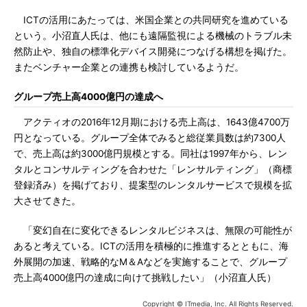
ICTの活用にあたっては、米国企業との共同研究を進めている
という。小沼直人氏は、他にも遠隔監視による機械のトラブル未
然防止や、独自の標準化デバイス開発につなげる構想を掲げた。
またベンチャー企業との連携も検討しているようだ。
グループ売上高4000億円の達成へ
アクティオの2016年12月期における売上高は、1643億4700万
円となっている。グループ全体でみると総従業員数は約7300人
で、売上高は約3000億円規模とする。同社は1997年から、レン
タルとコンサルティングを合わせた「レンサルティング」（商標
登録済み）を掲げており、提案型のレンタルサービスで規模を拡
大させてきた。
「変幻自在に変化できるレンタルビジネスは、無限の可能性が
あると考えている。ICTの活用を積極的に推進するとともに、海
外展開の加速、戦略的なM＆Aなどを実施することで、グループ
売上高4000億円の達成に向けて挑戦したい」（小沼直人氏）
Copyright © ITmedia, Inc. All Rights Reserved.