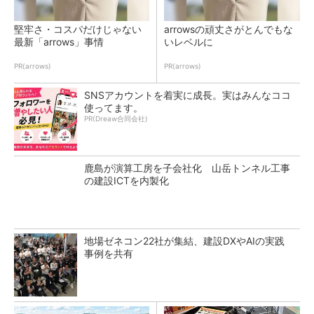
堅牢さ・コスパだけじゃない
arrowsの頑丈さがとんでもな
最新「arrows」事情
いレベルに
PR(arrows)
PR(arrows)
SNSアカウントを着実に成長。実はみんなココ
使ってます。
PR(Dreaw合同会社)
鹿島が演算工房を子会社化 山岳トンネル工事
の建設ICTを内製化
地場ゼネコン22社が集結、建設DXやAIの実践
事例を共有