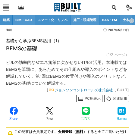
建築
BIM・CAD
スマート化・リノベ
施工・現場管理
BAS・FM
土木
連載
2017年5月11日
基礎から学ぶBEMS活用（1）
BEMSの基礎
（1/2 ページ）
ビルの効率的な省エネ施策に欠かせないIT/IoT活用。本連載では
BEMSを筆頭に、あらためてその仕組みや導入のポイントなどを
解説していく。第1回はBEMSの位置付けや導入のメリットなど、
BEMSの基礎について解説する。
[
ジョンソンコントロールズ株式会社
，BUILT]
PC用表示
関連情報
Share
Post
LINE
Hatena
この記事は会員限定です。
会員登録（無料）
すると全てご覧いただけ