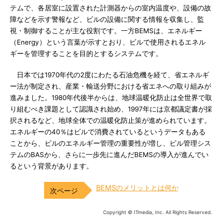
テムで、各居室に設置された計測器からの室内温度や、設備の故
障などを示す警報など、ビルの設備に関する情報を収集し、監
視・制御することが主な役割です。一方BEMSは、エネルギー
（Energy）という言葉が示すとおり、ビルで使用されるエネル
ギーを管理することを目的とするシステムです。
日本では1970年代の2度にわたる石油危機を経て、省エネルギ
ー法が制定され、産業・輸送分野における省エネへの取り組みが
進みました。1980年代後半からは、地球温暖化防止は全世界で取
り組むべき課題として認識され始め、1997年には京都議定書が採
択されるなど、地球全体での温暖化防止策が進められています。
エネルギーの40％はビルで消費されているというデータもある
ことから、ビルのエネルギー管理の重要性が増し、ビル管理シス
テムのBASから、さらに一歩先に進んだBEMSの導入が進んでい
るという背景があります。
BEMSのメリットとは何か
Copyright © ITmedia, Inc. All Rights Reserved.