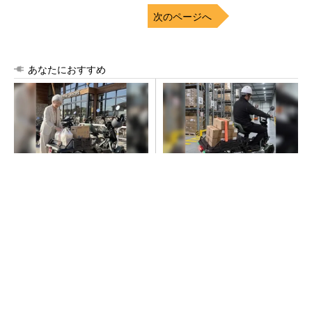
次のページへ
あなたにおすすめ
小さな軽トラ感覚で大活躍。3
狭い道もスイスイ。小口配送
0kg積める安定の4輪EV
で活躍する小さな軽トラ感覚E
V
PR(BLAZE)
PR(BLAZE)
昇降機トップメーカーが技術の裏側公開 日本
オーチスが「大人の社会科見学」開催