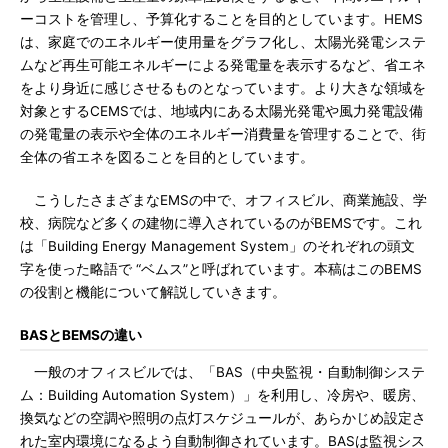
ーコストを管理し、予算化することを目的としています。HEMS
は、家庭でのエネルギー使用量をグラフ化し、太陽光発電システ
ムなど再生可能エネルギーによる発電量を表示するなど、省エネ
をより身近に感じさせるものとなっています。より大きな領域を
対象とするCEMSでは、地域内にある太陽光発電や風力発電設備
の発電量の表示や全体のエネルギー消費量を管理することで、街
全体の省エネを図ることを目的としています。
こうしたさまざまなEMSの中で、オフィスビル、商業施設、学
校、病院など多くの建物に導入されているのがBEMSです。これ
は「Building Energy Management System」のそれぞれの頭文
字を使った略語で “ベムス”と呼ばれています。本稿はこのBEMS
の役割と機能について解説していきます。
BASとBEMSの違い
一般のオフィスビルでは、「BAS（中央監視・自動制御システ
ム：Building Automation System）」を利用し、冷房や、暖房、
換気などの空調や照明の点灯スケジュールが、あらかじめ設定さ
れた室内環境になるよう自動制御されています。BASは監視シス