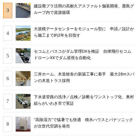
建設廃プラ活用の高耐久アスファルト舗装開発、鹿島グ
ループ内で資源循環
大規模データセンターをモジュール型に 申請／設計か
ら施工まで約2年を目指す
セコムとパスコがダム管理DXを検証 自律飛行セコム
ドローンXXでダム巡視を自動化
三井ホーム、木造校舎の新築工事に着手 最大28mスパ
ンの木造トラス採用
下水道管路の洗浄／点検／診断をワンストップ化、奥村
組らがいわき市で実証
“高除湿力”で猛暑でも快適 積水ハウスとパナソニック
が次世代空調を発売