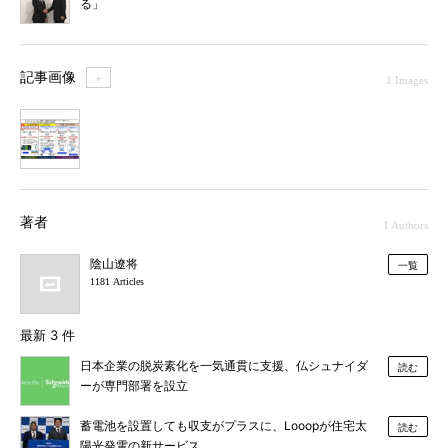
る」
記事画像
＋
1 Images
1
著者
1 Authors
陰山遼将
一覧
1181 Articles
最新 3 件
日本企業の脱炭素化を一気通貫に支援、仏シュナイダ
読む
ーが専門部署を設立
蓄電池を設置しても収支がプラスに、Looopが住宅太
読む
陽光発電の新サービス