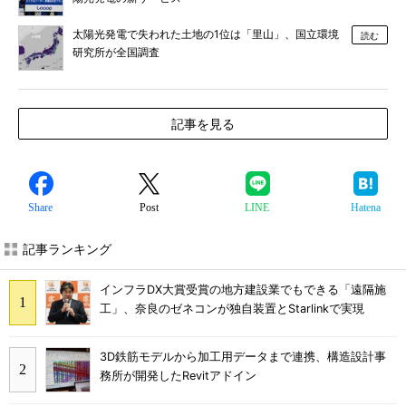
太陽光発電で失われた土地の1位は「里山」、国立環境
読む
研究所が全国調査
記事を見る
Share
Post
LINE
Hatena
記事ランキング
インフラDX大賞受賞の地方建設業でもできる「遠隔施
工」、奈良のゼネコンが独自装置とStarlinkで実現
3D鉄筋モデルから加工用データまで連携、構造設計事
務所が開発したRevitアドイン