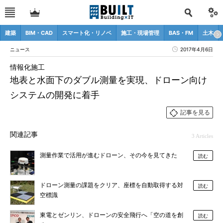
建築
BIM・CAD
スマート化・リノベ
施工・現場管理
BAS・FM
土木
ニュース
2017年4月6日
情報化施工
地表と水面下のダブル測量を実現、ドローン向け
システムの開発に着手
記事を見る
関連記事
3 Articles
測量作業で活用が進むドローン、その今を見てきた
読む
ドローン測量の課題をクリア、座標を自動取得する対
読む
空標識
東電とゼンリン、ドローンの安全飛行へ「空の道を創
読む