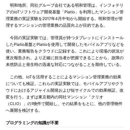
明和地所、同社グループ会社である明和管理は、インフォテリ
アのIoTソフトウェア開発基盤「Platio」を利用したマンション管
理業務の実証実験を2017年4月中旬から開始する。明和管理が管
理するマンションの管理業務の品質向上が目的である。
今回の実証実験では、管理員が持つタブレットにインストール
したPlatio基盤とPlatioを使用して開発したモバイルアプリなどを
使い、業務報告をクラウドに記録する。これにより現場の状況が
逐次報告され、より正確に担当者が把握できることから、故障の
未然防止と発生時の迅速な対応につながることを期待している。
この他、IoTを活用することによるマンション管理業務の効果
についても検証。これらの実証実験では、モバイルアプリやクラ
ウドにおけるアジャイル開発および短サイクルでの効果検証、改
変を行う。まずは東京都内の同社マンション「クリオ
（CLIO）」の1物件で開始し、その結果をもとに、他の管理物件
へ展開を検討する。
プログラミングの知識が不要