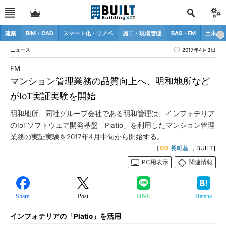
建築
BIM・CAD
スマート化・リノベ
施工・現場管理
BAS・FM
土木
ニュース
2017年4月3日
FM
マンション管理業務の品質向上へ、明和地所など
がIoT実証実験を開始
明和地所、同社グループ会社である明和管理は、インフォテリア
のIoTソフトウェア開発基盤「Platio」を利用したマンション管理
業務の実証実験を2017年4月中旬から開始する。
[
長町基
，BUILT]
PC用表示
関連情報
Share
Post
LINE
Hatena
インフォテリアの「Platio」を活用