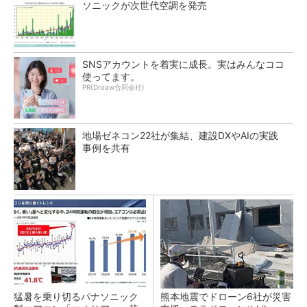
ソニックが次世代空調を発売
SNSアカウントを着実に成長。実はみんなココ
使ってます。
PR(Dreaw合同会社)
地場ゼネコン22社が集結、建設DXやAIの実践
事例を共有
猛暑を乗り切るパナソニック
熊本地震でドローン6社が災害