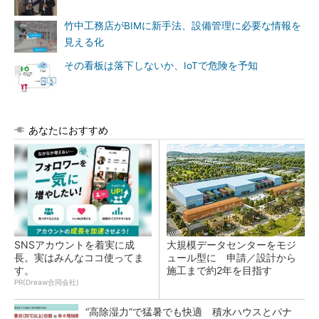
竹中工務店がBIMに新手法、設備管理に必要な情報を
見える化
その看板は落下しないか、IoTで危険を予知
あなたにおすすめ
SNSアカウントを着実に成
大規模データセンターをモジ
長。実はみんなココ使ってま
ュール型に 申請／設計から
す。
施工まで約2年を目指す
PR(Dreaw合同会社)
“高除湿力”で猛暑でも快適 積水ハウスとパナ