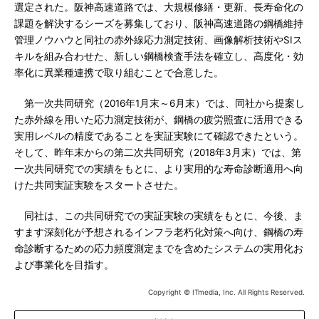
選定された。阪神高速道路では、大規模修繕・更新、長寿命化の
課題を解決するシーズを募集しており、阪神高速道路の鋼橋維持
管理ノウハウと同社の赤外線応力測定技術、画像解析技術やSIス
キルを組み合わせた、新しい鋼橋検査手法を確立し、高度化・効
率化に異業種連携で取り組むことで合意した。
第一次共同研究（2016年1月末～6月末）では、同社から提案し
た赤外線を用いた応力測定技術が、鋼橋の疲労照査に活用できる
実用レベルの精度であることを実証実験にて確認できたという。
そして、昨年末からの第二次共同研究（2018年3月末）では、第
一次共同研究での実績をもとに、より実用的な寿命診断適用へ向
けた共同実証実験をスタートさせた。
同社は、この共同研究での実証実験の実績をもとに、今後、ま
すます深刻化が予想されるインフラ老朽化対策へ向け、鋼橋の寿
命診断するための応力頻度測定までを含めたシステムの実用化お
よび事業化を目指す。
Copyright © ITmedia, Inc. All Rights Reserved.