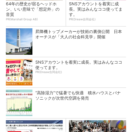
64年の歴史が宿るヘッドホ
SNSアカウントを着実に成
ン、いい意味で「想定外」の
長。実はみんなココ使ってま
音質
す。
PR(Marshall Group AB)
PR(Dreaw合同会社)
昇降機トップメーカーが技術の裏側公開 日本
オーチスが「大人の社会科見学」開催
SNSアカウントを着実に成長。実はみんなココ
使ってます。
PR(Dreaw合同会社)
“高除湿力”で猛暑でも快適 積水ハウスとパナ
ソニックが次世代空調を発売