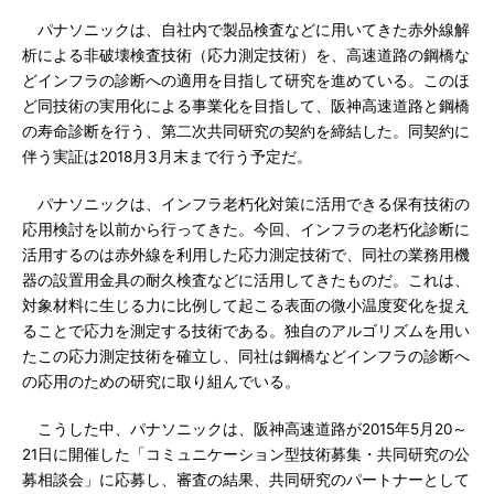
パナソニックは、自社内で製品検査などに用いてきた赤外線解
析による非破壊検査技術（応力測定技術）を、高速道路の鋼橋な
どインフラの診断への適用を目指して研究を進めている。このほ
ど同技術の実用化による事業化を目指して、阪神高速道路と鋼橋
の寿命診断を行う、第二次共同研究の契約を締結した。同契約に
伴う実証は2018月3月末まで行う予定だ。
パナソニックは、インフラ老朽化対策に活用できる保有技術の
応用検討を以前から行ってきた。今回、インフラの老朽化診断に
活用するのは赤外線を利用した応力測定技術で、同社の業務用機
器の設置用金具の耐久検査などに活用してきたものだ。これは、
対象材料に生じる力に比例して起こる表面の微小温度変化を捉え
ることで応力を測定する技術である。独自のアルゴリズムを用い
たこの応力測定技術を確立し、同社は鋼橋などインフラの診断へ
の応用のための研究に取り組んでいる。
こうした中、パナソニックは、阪神高速道路が2015年5月20～
21日に開催した「コミュニケーション型技術募集・共同研究の公
募相談会」に応募し、審査の結果、共同研究のパートナーとして