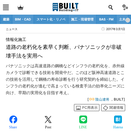
建築
BIM・CAD
スマート化・リノベ
施工・現場管理
BAS・FM
土木
ニュース
2017年3月1日
情報化施工
道路の老朽化を素早く判断、パナソニックが非破
壊手法を実用へ
パナソニックは高速道路の鋼橋などインフラの老朽化を、赤外線
カメラで診断できる技術を開発中だ。このほど阪神高速道路とこ
の技術を活用して鋼橋の寿命診断を行う研究契約を締結した。イ
ンフラの老朽化が進むで高まっている検査手法の効率化ニーズに
向け、早期の実用化を目指す考え。
[
陰山遼将
，BUILT]
PC用表示
関連情報
Share
Post
LINE
Hatena