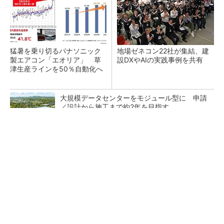
猛暑を乗り切るパナソニック
地場ゼネコン22社が集結、建
製エアコン「エオリア」 草
設DXやAIの実践事例を共有
津生産ラインを50％自動化へ
大規模データセンターをモジュール型に 申請
／設計から施工まで約2年を目指す
arrowsの頑丈さがとんでもないレベルに
PR(arrows)
点群データを設計・維持管理で“使える3Dモデ
ル”に アイサンテクノロジーの新提案