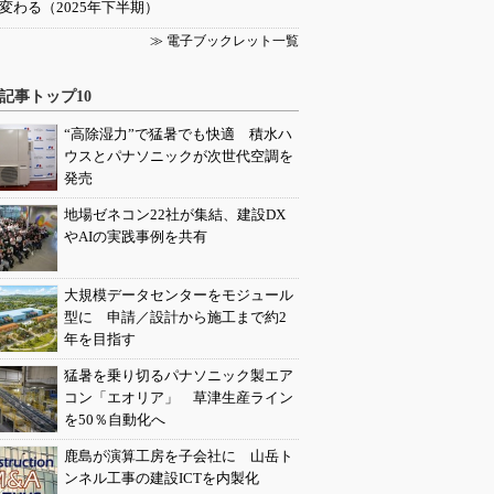
変わる（2025年下半期）
≫ 電子ブックレット一覧
記事トップ10
“高除湿力”で猛暑でも快適 積水ハ
ウスとパナソニックが次世代空調を
発売
地場ゼネコン22社が集結、建設DX
やAIの実践事例を共有
大規模データセンターをモジュール
型に 申請／設計から施工まで約2
年を目指す
猛暑を乗り切るパナソニック製エア
コン「エオリア」 草津生産ライン
を50％自動化へ
鹿島が演算工房を子会社に 山岳ト
ンネル工事の建設ICTを内製化