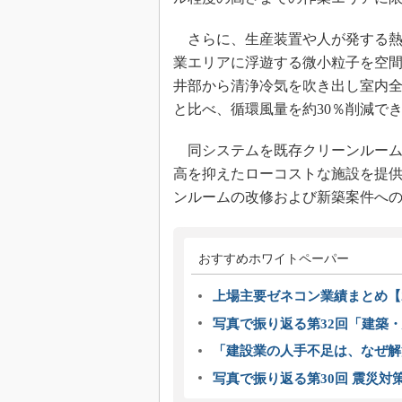
さらに、生産装置や人が発する熱
業エリアに浮遊する微小粒子を空
井部から清浄冷気を吹き出し室内
と比べ、循環風量を約30％削減で
同システムを既存クリーンルーム
高を抑えたローコストな施設を提
ンルームの改修および新築案件へ
おすすめホワイトペーパー
上場主要ゼネコン業績まとめ【2
写真で振り返る第32回「建築・建
「建設業の人手不足は、なぜ解
写真で振り返る第30回 震災対