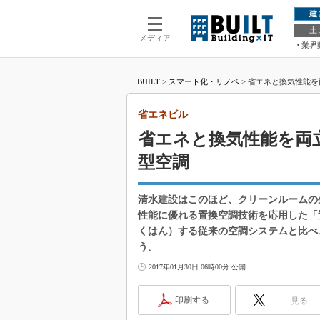
建
土
メディア
業界
BUILT
>
スマート化・リノベ
>
省エネと換気性能を
省エネビル
省エネと換気性能を両
型空調
清水建設はこのほど、クリーンルームの
性能に優れる置換空調技術を応用した「
くはん）する従来の空調システムと比べ
う。
2017年01月30日 06時00分 公開
印刷する
見る