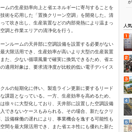
が
ームの生産効率向上と省エネルギーに寄与することを
調技術を応用した「置換クリーン空調」を開発した。清
向って吹き出し、生産装置などの内部発熱により温まっ
人気
内空調と作業エリアの清浄化を行う。
ーンルームの天井部に空調設備を設置する必要がない
を最大限活用でき、生産効率が高いより大型の生産装置
。また、少ない循環風量で確実に換気できるため、省エ
ムの適用対象は、要求清浄度が比較的低い電子デバイス
。
クルの短期化に伴い、製造ライン更新に要するリード
きな課題となっている。一方、生産効率を高めるため、
置は徐々に大型化しており、天井部に設置した空調設備
導入できないケースもみられる。その場合、新たなクリ
が、設備稼働の遅れにより、事業機会を逸する可能性も
の空間を最大限活用でき、また省エネ性にも優れた新た