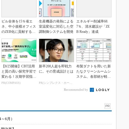
ビル全体を15％省エ
生産機器の発熱による
エネルギー削減率68.
ネ、中小規模オフィス
室温変化に対応した空
7％、清水建設が「ZE
のZEB化に貢献する輻
調制御システムを開発
B Ready」達成
射空調技術
【8/25開催】CBT活用
新卒200人超を即戦力
布製ダクトを用いた新
と質の高い探究学習で
に。その育成設計とは
たなクリーンルームシ
変わる！次期学習指導
ステム、各部材が軽量
要領を見据えた...
で落下リスクを低減
PR(COMPASS)
PR(シンプレクス・ホールディングス)
Recommended by
PR
4～6月）