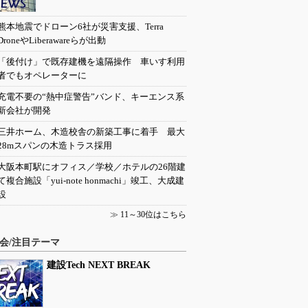
熊本地震でドローン6社が災害支援、Terra
DroneやLiberawareらが出動
「後付け」で既存建機を遠隔操作 車いす利用
者でもオペレーターに
充電不要の“熱中症警告”バンド、キーエンス系
新会社が開発
三井ホーム、木造校舎の新築工事に着手 最大
28mスパンの木造トラス採用
大阪本町駅にオフィス／学校／ホテルの26階建
て複合施設「yui-note honmachi」竣工、大成建
設
≫
11～30位はこちら
会/注目テーマ
建設Tech NEXT BREAK