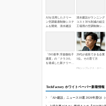
AIを活用したクリー
清水建設がランニング
ン空調最適制御システ
コスト30％削減の組立
ムを開発、清水建設
工場用の空調制御シス
テム
「ISO基準 浮遊微粒子
20代が成長できる企業
濃度」の「クラス6」
1位。その育て方
を達成した新クリーン
ルーム、東急建設
PR(シンプレクス・ホールディングス)
TechFactory ホワイトペーパー新着情報
「AI×建設」ニュース10選 2026年度Q1（