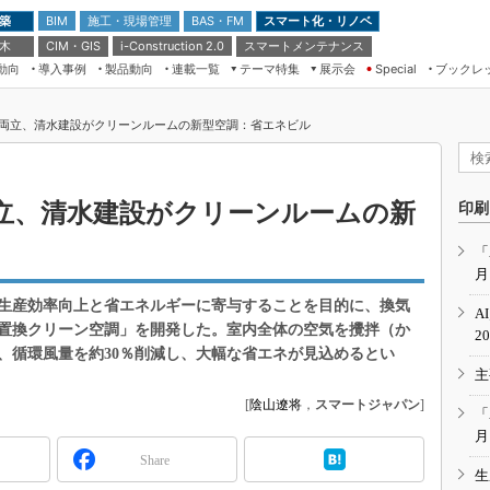
 築
施工・現場管理
BAS・FM
スマート化・リノベ
BIM
 木
CIM・GIS
スマートメンテナンス
i-Construction 2.0
動向
導入事例
製品動向
連載一覧
テーマ特集
展示会
ブックレ
Special
建設Tech NEXT BREAK
メンテナンス・レジリエンス
TOKYO2026
両立、清水建設がクリーンルームの新型空調：省エネビル
ドローンがもたらす建設業界の“ゲー
第8回 国際 建設・測量展
ムチェンジ” Ver.2.0
（CSPI2026）
脱3Kから新3Kへ導く建設×IT
第10回 JAPAN BUILD TOKYO－建
立、清水建設がクリーンルームの新
印刷
築・土木・不動産の先端技術展－
“Society5.0”時代のスマートビル
Japan Drone 2023
VR／ARが描くモノづくりのミライ
「
月
メンテナンス・レジリエンスOSAKA
2020
生産効率向上と省エネルギーに寄与することを目的に、換気
A
日本 ものづくりワールド 2020
置換クリーン空調」を開発した。室内全体の空気を攪拌（か
2
、循環風量を約30％削減し、大幅な省エネが見込めるとい
メンテナンス・レジリエンスTOKYO
主
2019
[
陰山遼将
，
スマートジャパン
]
IGAS2018
「
月
Share
生