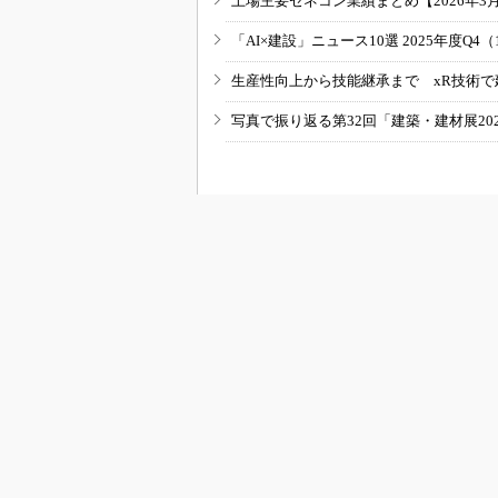
上場主要ゼネコン業績まとめ【2026年3
「AI×建設」ニュース10選 2025年度Q4（
生産性向上から技能継承まで xR技術で
写真で振り返る第32回「建築・建材展20
RSSフィード
B
BUILT