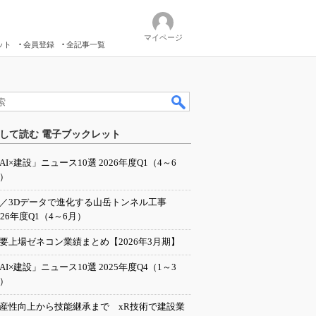
マイページ
ット
会員登録
全記事一覧
して読む 電子ブックレット
AI×建設」ニュース10選 2026年度Q1（4～6
）
I／3Dデータで進化する山岳トンネル工事
026年度Q1（4～6月）
要上場ゼネコン業績まとめ【2026年3月期】
AI×建設」ニュース10選 2025年度Q4（1～3
）
産性向上から技能継承まで xR技術で建設業