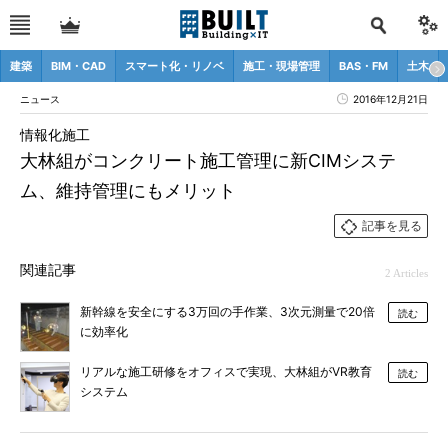
建築
BIM・CAD
スマート化・リノベ
施工・現場管理
BAS・FM
土木
ニュース
2016年12月21日
情報化施工
大林組がコンクリート施工管理に新CIMシステ
ム、維持管理にもメリット
記事を見る
関連記事
2 Articles
新幹線を安全にする3万回の手作業、3次元測量で20倍
読む
に効率化
リアルな施工研修をオフィスで実現、大林組がVR教育
読む
システム