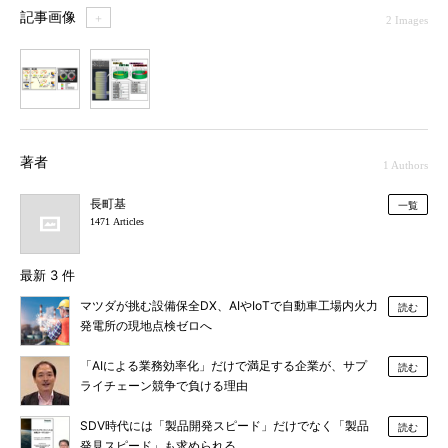
記事画像
＋
2 Images
1
2
著者
1 Authors
長町基
一覧
1471 Articles
最新 3 件
マツダが挑む設備保全DX、AIやIoTで自動車工場内火力
読む
発電所の現地点検ゼロへ
「AIによる業務効率化」だけで満足する企業が、サプ
読む
ライチェーン競争で負ける理由
SDV時代には「製品開発スピード」だけでなく「製品
読む
発見スピード」も求められる