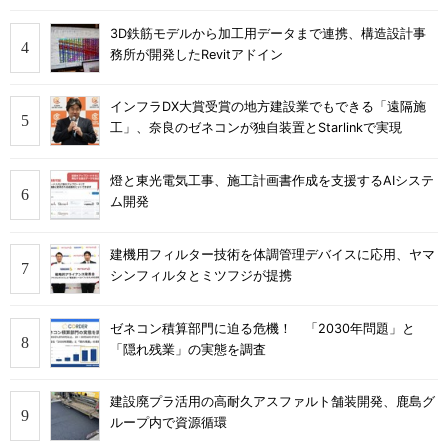
3D鉄筋モデルから加工用データまで連携、構造設計事
務所が開発したRevitアドイン
インフラDX大賞受賞の地方建設業でもできる「遠隔施
工」、奈良のゼネコンが独自装置とStarlinkで実現
燈と東光電気工事、施工計画書作成を支援するAIシステ
ム開発
建機用フィルター技術を体調管理デバイスに応用、ヤマ
シンフィルタとミツフジが提携
ゼネコン積算部門に迫る危機！ 「2030年問題」と
「隠れ残業」の実態を調査
建設廃プラ活用の高耐久アスファルト舗装開発、鹿島グ
ループ内で資源循環