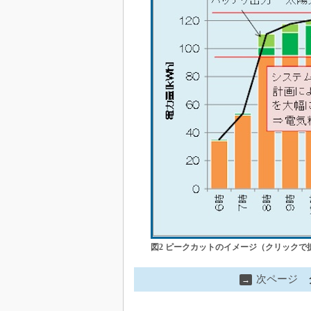
図2 ピークカットのイメージ（クリックで
次ページ
→