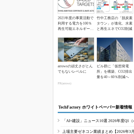
2021年度の事業活動で
竹中工務店の「脱炭素
利用する電力を100％
タウン」が進化、水素
再生可能エネルギーで
と再生エネでCO2削減
調達、安藤ハザ...
arrowsの頑丈さがとん
ビル群に「仮想発電
でもないレベルに
所」を構築、CO2排出
量を40～60％削減へ
PR(arrows)
TechFactory ホワイトペーパー新着情報
「AI×建設」ニュース10選 2026年度Q1（
上場主要ゼネコン業績まとめ【2026年3