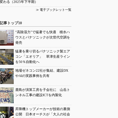
変わる（2025年下半期）
≫ 電子ブックレット一覧
記事トップ10
“高除湿力”で猛暑でも快適 積水ハ
ウスとパナソニックが次世代空調を
発売
猛暑を乗り切るパナソニック製エア
コン「エオリア」 草津生産ライン
を50％自動化へ
地場ゼネコン22社が集結、建設DX
やAIの実践事例を共有
鹿島が演算工房を子会社に 山岳ト
ンネル工事の建設ICTを内製化
昇降機トップメーカーが技術の裏側
公開 日本オーチスが「大人の社会