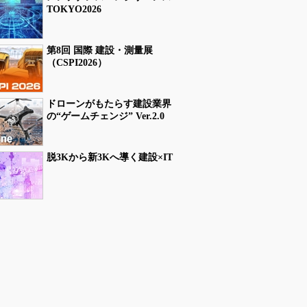
TOKYO2026
第8回 国際 建設・測量展
（CSPI2026）
ドローンがもたらす建設業界
の“ゲームチェンジ” Ver.2.0
脱3Kから新3Kへ導く建設×IT