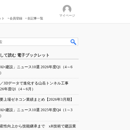
マイページ
ット
会員登録
全記事一覧
して読む 電子ブックレット
AI×建設」ニュース10選 2026年度Q1（4～6
）
I／3Dデータで進化する山岳トンネル工事
026年度Q1（4～6月）
要上場ゼネコン業績まとめ【2026年3月期】
AI×建設」ニュース10選 2025年度Q4（1～3
）
産性向上から技能継承まで xR技術で建設業