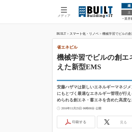
建
土
メディア
業界
BUILT
>
スマート化・リノベ
>
機械学習でビルの創エ
省エネビル
機械学習でビルの創エ
えた新型EMS
安藤ハザマは新しいエネルギーマネジメ
にもとづく最適なエネルギー管理が行え
められる創エネ・蓄エネを含めた高度な
2016年11月25日 06時00分 公開
印刷する
見る