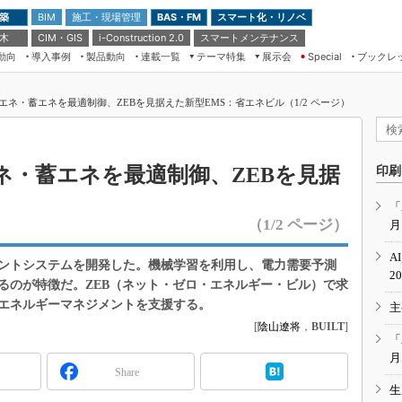
 築
施工・現場管理
BAS・FM
スマート化・リノベ
BIM
 木
CIM・GIS
スマートメンテナンス
i-Construction 2.0
動向
導入事例
製品動向
連載一覧
テーマ特集
展示会
ブックレ
Special
建設Tech NEXT BREAK
メンテナンス・レジリエンス
TOKYO2026
ネ・蓄エネを最適制御、ZEBを見据えた新型EMS：省エネビル（1/2 ページ）
ドローンがもたらす建設業界の“ゲー
第8回 国際 建設・測量展
ムチェンジ” Ver.2.0
（CSPI2026）
脱3Kから新3Kへ導く建設×IT
第10回 JAPAN BUILD TOKYO－建
ネ・蓄エネを最適制御、ZEBを見据
印刷
築・土木・不動産の先端技術展－
“Society5.0”時代のスマートビル
Japan Drone 2023
VR／ARが描くモノづくりのミライ
「
（1/2 ページ）
月
メンテナンス・レジリエンスOSAKA
2020
A
ントシステムを開発した。機械学習を利用し、電力需要予測
日本 ものづくりワールド 2020
2
るのが特徴だ。ZEB（ネット・ゼロ・エネルギー・ビル）で求
メンテナンス・レジリエンスTOKYO
エネルギーマネジメントを支援する。
主
2019
[
陰山遼将
，
BUILT
]
IGAS2018
「
月
Share
生