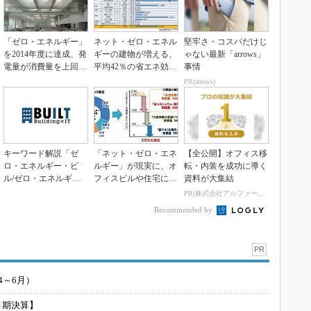
「ゼロ・エネルギー」
ネット・ゼロ・エネル
堅牢さ・コスパだけじ
を2014年度に達成、発
ギーの建物が増える、
ゃない最新「arrows」
電量が消費量を上回っ
平均42％の省エネ効果
事情
た
に
PR(arrows)
キーワード解説「ゼ
「ネット・ゼロ・エネ
【全公開】オフィス移
ロ・エネルギー・ビ
ルギー」が現実に、オ
転・内装を成功に導く
ル/ゼロ・エネルギ
フィスビルや住宅にも
資料が大集結
ー・ハウス（ZEB/ZE
広がる
PR(株式会社アルファーテクノ)
H...
Recommended by
PR
4～6月）
月期決算】