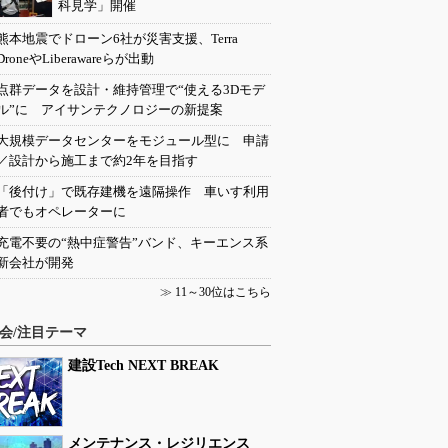
科見学」開催
熊本地震でドローン6社が災害支援、Terra
DroneやLiberawareらが出動
点群データを設計・維持管理で“使える3Dモデ
ル”に アイサンテクノロジーの新提案
大規模データセンターをモジュール型に 申請
／設計から施工まで約2年を目指す
「後付け」で既存建機を遠隔操作 車いす利用
者でもオペレーターに
充電不要の“熱中症警告”バンド、キーエンス系
新会社が開発
≫
11～30位はこちら
会/注目テーマ
建設Tech NEXT BREAK
メンテナンス・レジリエンス