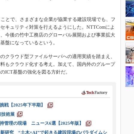
ることで、さまざまな企業が協業する建設現場でも、フ
セキュリティ対策を行えるようにした。NTTComによ
は、今後の竹中工務店のグローバル展開および事業拡大
る基盤になっているという。
のクラウド型ファイルサーバへの適用実績を踏まえ、
資料もクラウド化する考え。加えて、国内外のグループ
のICT基盤の強化を図る方針だ。
戦【2025年下半期】
策技術展
管理の現場 ニュース6選【2025年版】
新研究 “土木×AI”で起きる建設現場のパラダイムシ