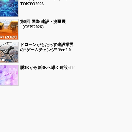
TOKYO2026
第8回 国際 建設・測量展
（CSPI2026）
ドローンがもたらす建設業界
の“ゲームチェンジ” Ver.2.0
脱3Kから新3Kへ導く建設×IT