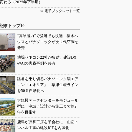
変わる（2025年下半期）
≫ 電子ブックレット一覧
記事トップ10
“高除湿力”で猛暑でも快適 積水ハ
ウスとパナソニックが次世代空調を
発売
地場ゼネコン22社が集結、建設DX
やAIの実践事例を共有
猛暑を乗り切るパナソニック製エア
コン「エオリア」 草津生産ライン
を50％自動化へ
大規模データセンターをモジュール
型に 申請／設計から施工まで約2
年を目指す
鹿島が演算工房を子会社に 山岳ト
ンネル工事の建設ICTを内製化