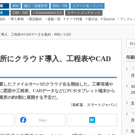
 築
施工・現場管理
BAS・FM
スマート化・リノベ
BIM
 木
CIM・GIS
スマートメンテナンス
i-Construction 2.0
動向
導入事例
製品動向
連載一覧
テーマ特集
展示会
ブックレ
Special
建設Tech NEXT BREAK
メンテナンス・レジリエンス
TOKYO2026
導入、工程表やCADデータを集約：BIM／CAD
ドローンがもたらす建設業界の“ゲー
第8回 国際 建設・測量展
ムチェンジ” Ver.2.0
（CSPI2026）
脱3Kから新3Kへ導く建設×IT
第10回 JAPAN BUILD TOKYO－建
所にクラウド導入、工程表やCAD
印刷
築・土木・不動産の先端技術展－
“Society5.0”時代のスマートビル
Japan Drone 2023
VR／ARが描くモノづくりのミライ
「
月
メンテナンス・レジリエンスOSAKA
2020
置したファイルサーバのクラウド化を開始した。工事現場や
A
日本 ものづくりワールド 2020
に図面や工程表、CADデータなどにPCやタブレット端末から
2
業所の約8割に展開する予定だ。
メンテナンス・レジリエンスTOKYO
主
2019
[
長町基
，
スマートジャパン
]
IGAS2018
「
月
Share
生