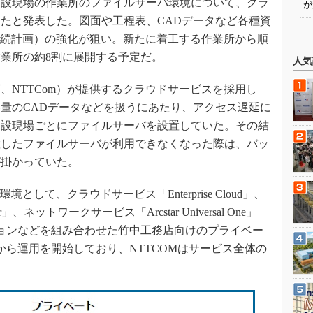
、建設現場の作業所のファイルサーバ環境について、クラ
が
たと発表した。図面や工程表、CADデータなど各種資
継続計画）の強化が狙い。新たに着工する作業所から順
作業所の約8割に展開する予定だ。
人気
、NTTCom）が提供するクラウドサービスを採用し
量のCADデータなどを扱うにあたり、アクセス遅延に
建設現場ごとにファイルサーバを設置していた。その結
置したファイルサーバが利用できなくなった際は、バッ
が掛かっていた。
して、クラウドサービス「Enterprise Cloud」、
、ネットワークサービス「Arcstar Universal One」
ションなどを組み合わせた竹中工務店向けのプライベー
月から運用を開始しており、NTTCOMはサービス全体の