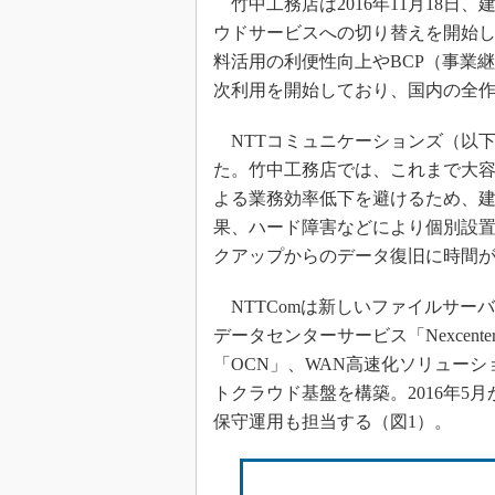
竹中工務店は2016年11月18日
ウドサービスへの切り替えを開始し
料活用の利便性向上やBCP（事業
次利用を開始しており、国内の全
NTTコミュニケーションズ（以下
た。竹中工務店では、これまで大容
よる業務効率低下を避けるため、
果、ハード障害などにより個別設
クアップからのデータ復旧に時間
NTTComは新しいファイルサーバ環境と
データセンターサービス「Nexcenter」
「OCN」、WAN高速化ソリュー
トクラウド基盤を構築。2016年5
保守運用も担当する（図1）。