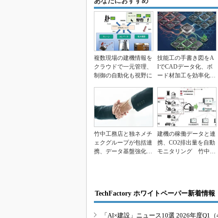
あなたにおすすめ
複数現場の建機情報を
技能工の手書き図をA
クラウドで一元管理、
IでCADデータ化、ボ
制御の自動化も視野に
ード材加工を効率化
竹中工務店
竹中工務店と独ネメチ
建機の稼働データと連
ェクグループが包括連
携、CO2排出量を自動
携、データ基盤強化と
モニタリング 竹中工
AI活用推進
務店
TechFactory ホワイトペーパー新着情報
「AI×建設」ニュース10選 2026年度Q1（