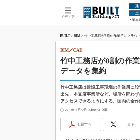
建
土
メディア
業界
BUILT
>
BIM
>
竹中工務店が8割の作業所にクラウド
BIM／CAD
竹中工務店が8割の作業
データを集約
竹中工務店は建設工事現場の作業所に設
出先、本支店事業所など、場所を問わず
アクセスできるようにする。国内の全作
2016年11月22日 06時00分 公開
印刷する
見る