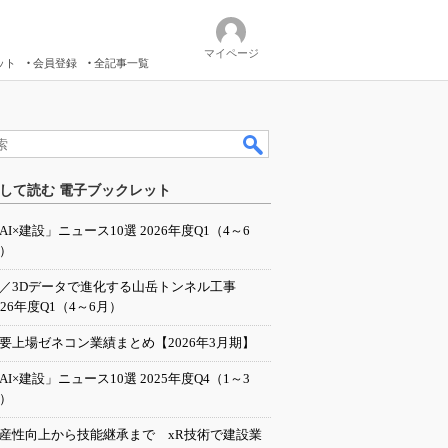
マイページ
ット
会員登録
全記事一覧
して読む 電子ブックレット
AI×建設」ニュース10選 2026年度Q1（4～6
）
I／3Dデータで進化する山岳トンネル工事
026年度Q1（4～6月）
要上場ゼネコン業績まとめ【2026年3月期】
AI×建設」ニュース10選 2025年度Q4（1～3
）
産性向上から技能継承まで xR技術で建設業