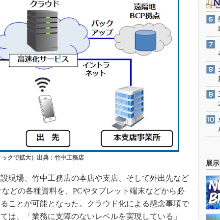
リックで拡大）出典：竹中工務店
展示
設現場、竹中工務店の本店や支店、そして外出先など
タなどの各種資料を、PCやタブレット端末などから必
することが可能となった。クラウド化による懸念事項で
いては、「業務に支障のないレベルを実現している」