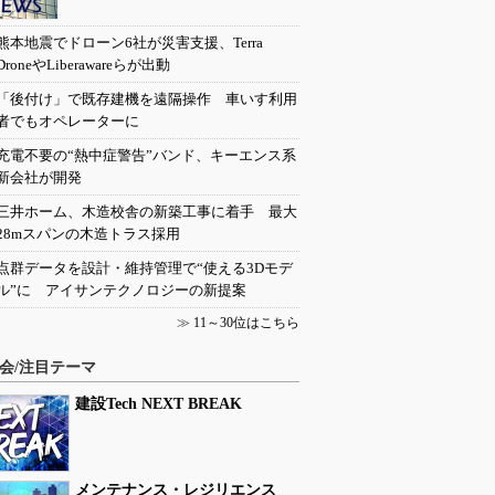
熊本地震でドローン6社が災害支援、Terra
DroneやLiberawareらが出動
「後付け」で既存建機を遠隔操作 車いす利用
者でもオペレーターに
充電不要の“熱中症警告”バンド、キーエンス系
新会社が開発
三井ホーム、木造校舎の新築工事に着手 最大
28mスパンの木造トラス採用
点群データを設計・維持管理で“使える3Dモデ
ル”に アイサンテクノロジーの新提案
≫
11～30位はこちら
会/注目テーマ
建設Tech NEXT BREAK
メンテナンス・レジリエンス