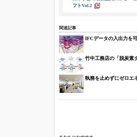
フトVol.2
関連記事
IFCデータの入出力を
竹中工務店の「脱炭素
執務を止めずにゼロエネ