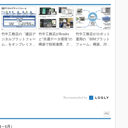
竹中工務店の「建設デ
竹中工務店がRendra
竹中工務店がロボット
ジタルプラットフォー
と“共通データ環境”の
運用の「BIMプラット
ム」をオンプレミスか
構築で技術連携、クラ
フォーム」構築、2020
らAWSへ完全移行、...
ウド「Stre...
年度中に本格運...
Recommended by
PR
4～6月）