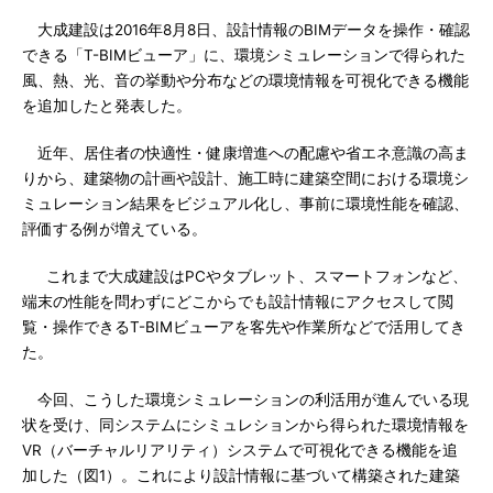
大成建設は2016年8月8日、設計情報のBIMデータを操作・確認
できる「T-BIMビューア」に、環境シミュレーションで得られた
風、熱、光、音の挙動や分布などの環境情報を可視化できる機能
を追加したと発表した。
近年、居住者の快適性・健康増進への配慮や省エネ意識の高ま
りから、建築物の計画や設計、施工時に建築空間における環境シ
ミュレーション結果をビジュアル化し、事前に環境性能を確認、
評価する例が増えている。
これまで大成建設はPCやタブレット、スマートフォンなど、
端末の性能を問わずにどこからでも設計情報にアクセスして閲
覧・操作できるT-BIMビューアを客先や作業所などで活用してき
た。
今回、こうした環境シミュレーションの利活用が進んでいる現
状を受け、同システムにシミュレションから得られた環境情報を
VR（バーチャルリアリティ）システムで可視化できる機能を追
加した（図1）。これにより設計情報に基づいて構築された建築