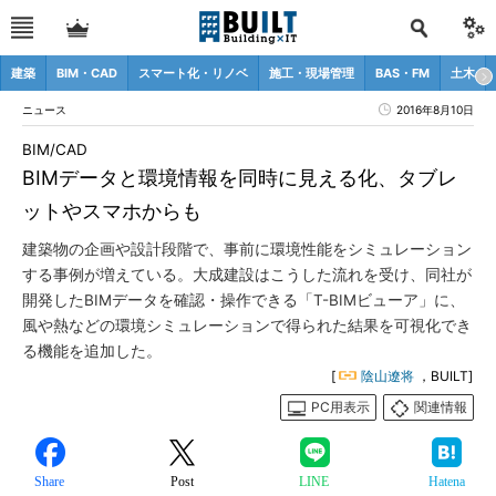
建築
BIM・CAD
スマート化・リノベ
施工・現場管理
BAS・FM
土木
ニュース
2016年8月10日
BIM/CAD
BIMデータと環境情報を同時に見える化、タブレ
ットやスマホからも
建築物の企画や設計段階で、事前に環境性能をシミュレーション
する事例が増えている。大成建設はこうした流れを受け、同社が
開発したBIMデータを確認・操作できる「T-BIMビューア」に、
風や熱などの環境シミュレーションで得られた結果を可視化でき
る機能を追加した。
[
陰山遼将
，BUILT]
PC用表示
関連情報
Share
Post
LINE
Hatena