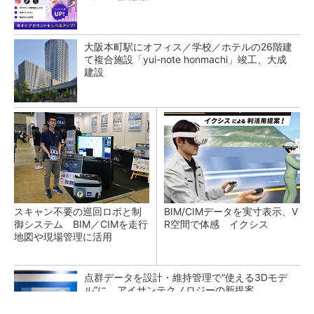
大阪本町駅にオフィス／学校／ホテルの26階建
て複合施設「yui-note honmachi」竣工、大成
建設
スキャン不要の巡回ロボと制
BIM/CIMデータを実寸表示、V
御システム BIM／CIMを走行
R空間で体感 イクシス
地図や現場管理に活用
点群データを設計・維持管理で“使える3Dモデ
ル”に アイサンテクノロジーの新提案