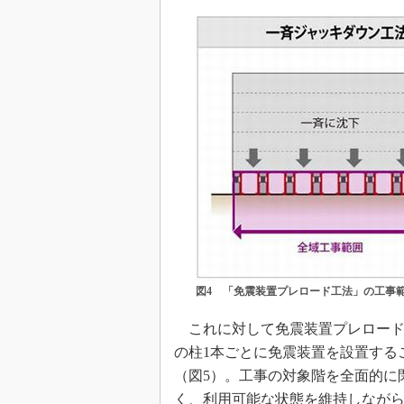
図4 「免震装置プレロード工法」の工事
これに対して免震装置プレロード
の柱1本ごとに免震装置を設置する
（図5）。工事の対象階を全面的に
く、利用可能な状態を維持しなが