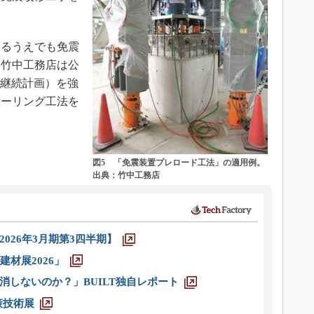
るうえでも免震
。竹中工務店は公
業継続計画）を強
ローリング工法を
図5 「免震装置プレロード工法」の適用例。
出典：竹中工務店
026年3月期第3四半期】
材展2026」
消しないのか？」BUILT独自レポート
策技術展