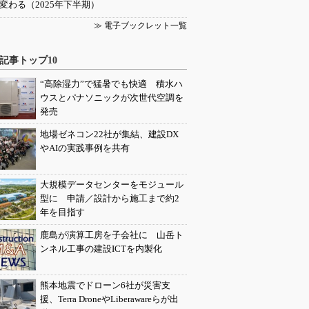
変わる（2025年下半期）
≫ 電子ブックレット一覧
記事トップ10
“高除湿力”で猛暑でも快適 積水ハ
ウスとパナソニックが次世代空調を
発売
地場ゼネコン22社が集結、建設DX
やAIの実践事例を共有
大規模データセンターをモジュール
型に 申請／設計から施工まで約2
年を目指す
鹿島が演算工房を子会社に 山岳ト
ンネル工事の建設ICTを内製化
熊本地震でドローン6社が災害支
援、Terra DroneやLiberawareらが出