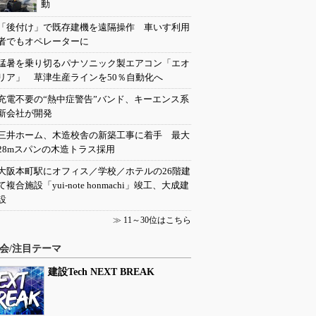
動
「後付け」で既存建機を遠隔操作 車いす利用
者でもオペレーターに
猛暑を乗り切るパナソニック製エアコン「エオ
リア」 草津生産ラインを50％自動化へ
充電不要の“熱中症警告”バンド、キーエンス系
新会社が開発
三井ホーム、木造校舎の新築工事に着手 最大
28mスパンの木造トラス採用
大阪本町駅にオフィス／学校／ホテルの26階建
て複合施設「yui-note honmachi」竣工、大成建
設
≫
11～30位はこちら
会/注目テーマ
建設Tech NEXT BREAK