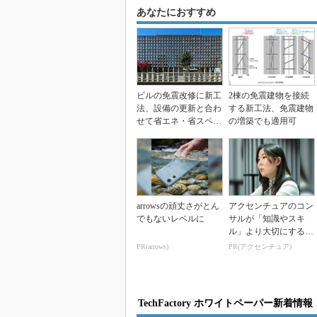
あなたにおすすめ
ビルの免震改修に新工
2棟の免震建物を接続
法、設備の更新と合わ
する新工法、免震建物
せて省エネ・省スペー
の増築でも適用可
スも
arrowsの頑丈さがとん
アクセンチュアのコン
でもないレベルに
サルが「知識やスキ
ル」より大切にする視
点
PR(arrows)
PR(アクセンチュア)
TechFactory ホワイトペーパー新着情報