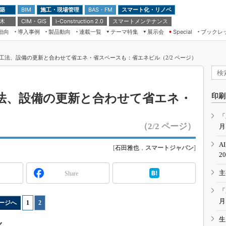
 築
施工・現場管理
BAS・FM
スマート化・リノベ
BIM
 木
CIM・GIS
スマートメンテナンス
i-Construction 2.0
動向
導入事例
製品動向
連載一覧
テーマ特集
展示会
ブックレ
Special
建設Tech NEXT BREAK
メンテナンス・レジリエンス
TOKYO2026
工法、設備の更新と合わせて省エネ・省スペースも：省エネビル（2/2 ページ）
ドローンがもたらす建設業界の“ゲー
第8回 国際 建設・測量展
ムチェンジ” Ver.2.0
（CSPI2026）
脱3Kから新3Kへ導く建設×IT
第10回 JAPAN BUILD TOKYO－建
法、設備の更新と合わせて省エネ・
印刷
築・土木・不動産の先端技術展－
“Society5.0”時代のスマートビル
Japan Drone 2023
VR／ARが描くモノづくりのミライ
「
（2/2 ページ）
月
メンテナンス・レジリエンスOSAKA
2020
A
[
石田雅也
，
スマートジャパン
]
日本 ものづくりワールド 2020
2
メンテナンス・レジリエンスTOKYO
主
Share
2019
IGAS2018
「
月
ージへ
1
|
2
生
く