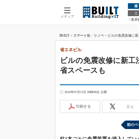
建
土
メディア
業界
BUILT
>
スマート化・リノベ
>
ビルの免震改修に新
省エネビル
ビルの免震改修に新工
省スペースも
2016年07月11日 06時00分 公開
印刷する
見る
前のペ
柱1本ごとに免震装置を挿入してい