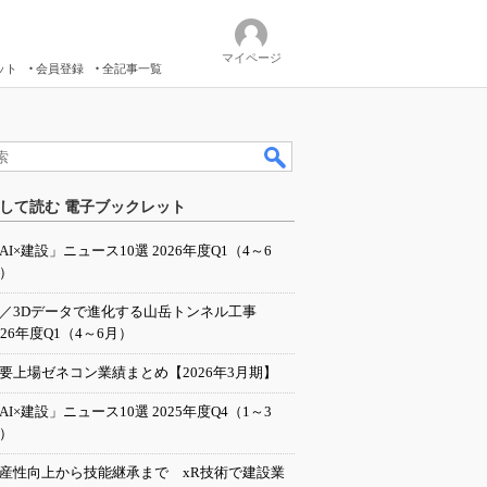
マイページ
ット
会員登録
全記事一覧
して読む 電子ブックレット
AI×建設」ニュース10選 2026年度Q1（4～6
）
I／3Dデータで進化する山岳トンネル工事
026年度Q1（4～6月）
要上場ゼネコン業績まとめ【2026年3月期】
AI×建設」ニュース10選 2025年度Q4（1～3
）
産性向上から技能継承まで xR技術で建設業