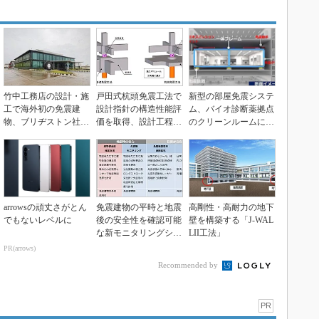
竹中工務店の設計・施
戸田式杭頭免震工法で
新型の部屋免震システ
工で海外初の免震建
設計指針の構造性能評
ム、バイオ診断薬拠点
物、ブリヂストン社
価を取得、設計工程が
のクリーンルームに初
「高減衰免震ゴム」を
4カ月短縮
適用
51...
arrowsの頑丈さがとん
免震建物の平時と地震
高剛性・高耐力の地下
でもないレベルに
後の安全性を確認可能
壁を構築する「J-WAL
な新モニタリングシス
LII工法」
テム、竹中工務店
PR(arrows)
Recommended by
PR