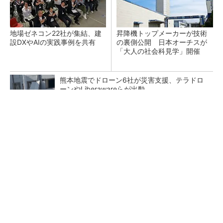
地場ゼネコン22社が集結、建
昇降機トップメーカーが技術
設DXやAIの実践事例を共有
の裏側公開 日本オーチスが
「大人の社会科見学」開催
熊本地震でドローン6社が災害支援、テラドロ
ーンやLiberawareらが出動
点群データを設計・維持管理で“使える3Dモデ
ル”に アイサンテクノロジーの新提案
鹿島が演算工房を子会社化 山岳トンネル工事
の建設ICTを内製化