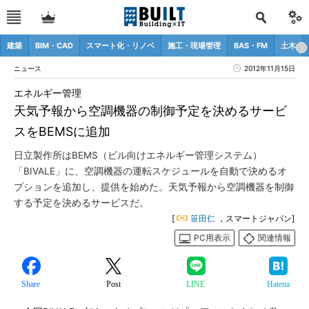
建築
BIM・CAD
スマート化・リノベ
施工・現場管理
BAS・FM
土木
ニュース
2012年11月15日
エネルギー管理
天気予報から空調機器の制御予定を決めるサービ
スをBEMSに追加
日立製作所はBEMS（ビル向けエネルギー管理システム）
「BIVALE」に、空調機器の運転スケジュールを自動で決めるオ
プションを追加し、提供を始めた。天気予報から空調機器を制御
する予定を決めるサービスだ。
[
笹田仁
，スマートジャパン]
PC用表示
関連情報
Share
Post
LINE
Hatena