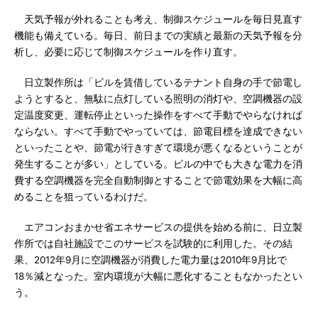
天気予報が外れることも考え、制御スケジュールを毎日見直す
機能も備えている。毎日、前日までの実績と最新の天気予報を分
析し、必要に応じて制御スケジュールを作り直す。
日立製作所は「ビルを賃借しているテナント自身の手で節電し
ようとすると、無駄に点灯している照明の消灯や、空調機器の設
定温度変更、運転停止といった操作をすべて手動でやらなければ
ならない。すべて手動でやっていては、節電目標を達成できない
といったことや、節電が行きすぎて環境が悪くなるということが
発生することが多い」としている。ビルの中でも大きな電力を消
費する空調機器を完全自動制御とすることで節電効果を大幅に高
めることを狙っているわけだ。
エアコンおまかせ省エネサービスの提供を始める前に、日立製
作所では自社施設でこのサービスを試験的に利用した。その結
果、2012年9月に空調機器が消費した電力量は2010年9月比で
18％減となった。室内環境が大幅に悪化することもなかったとい
う。