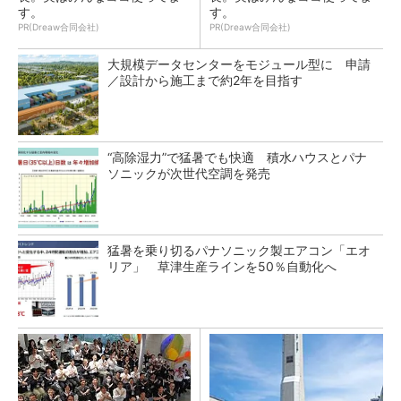
す。
す。
PR(Dreaw合同会社)
PR(Dreaw合同会社)
大規模データセンターをモジュール型に 申請
／設計から施工まで約2年を目指す
“高除湿力”で猛暑でも快適 積水ハウスとパナ
ソニックが次世代空調を発売
猛暑を乗り切るパナソニック製エアコン「エオ
リア」 草津生産ラインを50％自動化へ