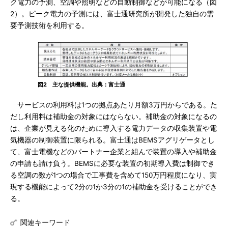
ク電力の予測、空調や照明などの自動制御などが可能になる（図
2）。ピーク電力の予測には、富士通研究所が開発した独自の需
要予測技術を利用する。
図2 主な提供機能。出典：富士通
サービスの利用料は1つの拠点あたり月額3万円からである。た
だし利用料は補助金の対象にはならない。補助金の対象になるの
は、企業が見える化のために導入する電力データの収集装置や電
気機器の制御装置に限られる。富士通はBEMSアグリゲータとし
て、富士電機などのパートナー企業と組んで装置の導入や補助金
の申請も請け負う。BEMSに必要な装置の初期導入費は制御でき
る空調の数が1つの場合で工事費を含めて150万円程度になり、実
現する機能によって2分の1か3分の1の補助金を受けることができ
る。
関連キーワード