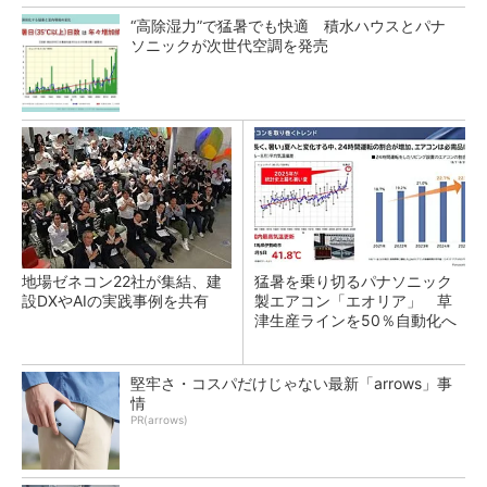
“高除湿力”で猛暑でも快適 積水ハウスとパナ
ソニックが次世代空調を発売
地場ゼネコン22社が集結、建
猛暑を乗り切るパナソニック
設DXやAIの実践事例を共有
製エアコン「エオリア」 草
津生産ラインを50％自動化へ
堅牢さ・コスパだけじゃない最新「arrows」事
情
PR(arrows)