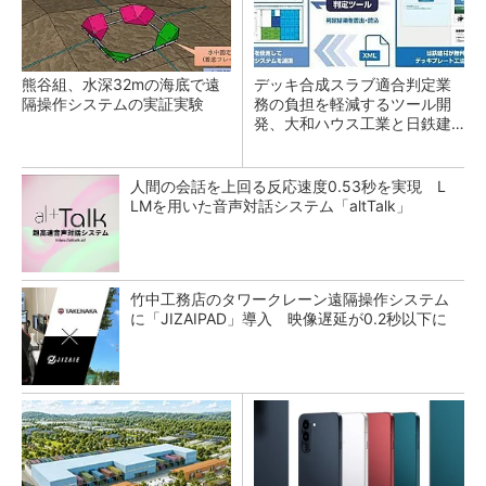
熊谷組、水深32mの海底で遠
デッキ合成スラブ適合判定業
隔操作システムの実証実験
務の負担を軽減するツール開
発、大和ハウス工業と日鉄建
材
人間の会話を上回る反応速度0.53秒を実現 L
LMを用いた音声対話システム「altTalk」
竹中工務店のタワークレーン遠隔操作システム
に「JIZAIPAD」導入 映像遅延が0.2秒以下に