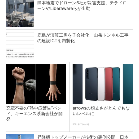
熊本地震でドローン6社が災害支援、テラドロ
ーンやLiberawareらが出動
鹿島が演算工房を子会社化 山岳トンネル工事
の建設ICTを内製化
充電不要の“熱中症警告”バン
arrowsの頑丈さがとんでもな
ド、キーエンス系新会社が開
いレベルに
発
PR(arrows)
昇降機トップメーカーが技術の裏側公開 日本