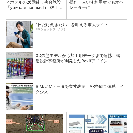
／ホテルの26階建て複合施設
操作 車いす利用者でもオペ
「yui-note honmachi」竣工、
レーターに
大成建設
1日だけ働きたい、を叶える求人サイト
PR(ショットワークス)
3D鉄筋モデルから加工用データまで連携、構
造設計事務所が開発したRevitアドイン
BIM/CIMデータを実寸表示、VR空間で体感 イ
クシス