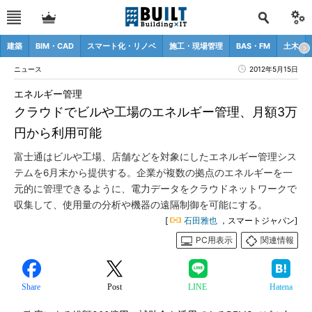
建築
BIM・CAD
スマート化・リノベ
施工・現場管理
BAS・FM
土木
ニュース
2012年5月15日
エネルギー管理
クラウドでビルや工場のエネルギー管理、月額3万
円から利用可能
富士通はビルや工場、店舗などを対象にしたエネルギー管理シス
テムを6月末から提供する。企業が複数の拠点のエネルギーを一
元的に管理できるように、電力データをクラウドネットワークで
収集して、使用量の分析や機器の遠隔制御を可能にする。
[
石田雅也
，スマートジャパン]
PC用表示
関連情報
Share
Post
LINE
Hatena