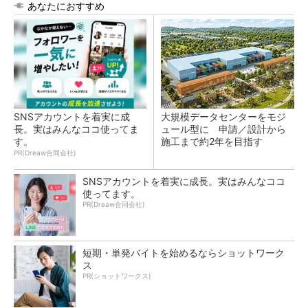
あなたにおすすめ
SNSアカウントを着実に成
大規模データセンターをモジ
長。実はみんなココ使ってま
ュール型に 申請／設計から
す。
施工まで約2年を目指す
PR(Dreaw合同会社)
SNSアカウントを着実に成長。実はみんなココ
使ってます。
PR(Dreaw合同会社)
短期・単発バイトを始めるならショットワーク
ス
PR(ショットワークス)