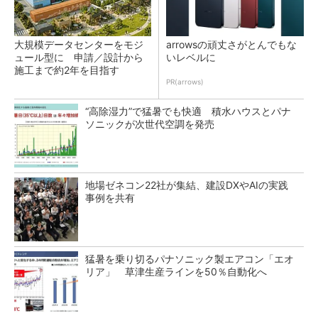
大規模データセンターをモジ
arrowsの頑丈さがとんでもな
ュール型に 申請／設計から
いレベルに
施工まで約2年を目指す
PR(arrows)
“高除湿力”で猛暑でも快適 積水ハウスとパナ
ソニックが次世代空調を発売
地場ゼネコン22社が集結、建設DXやAIの実践
事例を共有
猛暑を乗り切るパナソニック製エアコン「エオ
リア」 草津生産ラインを50％自動化へ