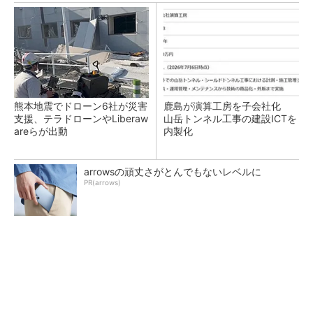
熊本地震でドローン6社が災害
鹿島が演算工房を子会社化
支援、テラドローンやLiberaw
山岳トンネル工事の建設ICTを
areらが出動
内製化
arrowsの頑丈さがとんでもないレベルに
PR(arrows)
充電不要の“熱中症警告”バンド、キーエンス系
新会社が開発