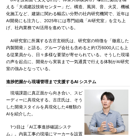
える「大成建設技術センター」だ。構造、風洞、音、火災、機械
化施工など、建築に関わる幅広い分野の社内研究機関で、近年は
AI開発にも注力し、2025年には専門組織「AI研究室」を立ち上
げ、社内業務でAI活用を進めている。
AI研究室に所属する古庄玄樹氏は、研究室の特徴を「徹底した
内製開発」と語る。グループ会社も含めると約1万6000人にも上
る従業員から、日々多様な要望が寄せられている。そうした現場
の声を起点に、開発から実装まで一気通貫で行える体制がAI研究
室の強みとなっている。
進捗把握から現場管理まで支援するAI システム
現場課題に真正面から向き合い、スピ
ーディーに具現化する。古庄氏は、そう
した開発スタイルを具現化した4種類の
AIを紹介した。
1つ目は「AI工事進捗確認システ
ム」。内装工事の現場にマーカーを設置