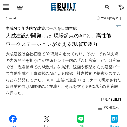
Special
2025年8月21日
生成AIで創造的な建築パースを自動生成
大成建設が開発した“現場起点のAI”と、高性能
ワークステーションが支える現場実装力
大成建設は全社横断でDX戦略を進めており、その中でもAI技術
の内製開発を担うのが技術センター内の「AI研究室」だ。研究室
では「現場起点でのAI活用」を掲げ、線画や模型からの建築パー
ス自動生成や工事進捗のAIによる確認、社内技術の探索システム
などを開発してきた。BUILT主催の建設DXセミナーで明かされた
建設業務向けAI開発の現在地と、それを支えるPC環境の最適解
を探った。
[PR／BUILT]
PC用表示
Share
Post
LINE
Hatena