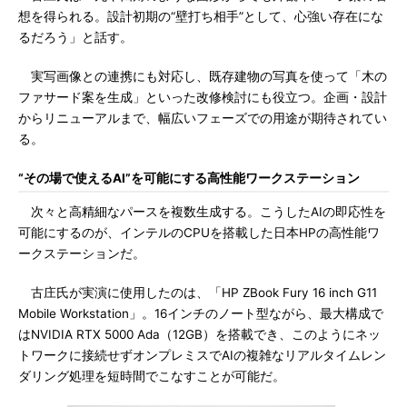
想を得られる。設計初期の“壁打ち相手”として、心強い存在にな
るだろう」と話す。
実写画像との連携にも対応し、既存建物の写真を使って「木の
ファサード案を生成」といった改修検討にも役立つ。企画・設計
からリニューアルまで、幅広いフェーズでの用途が期待されてい
る。
“その場で使えるAI”を可能にする高性能ワークステーション
次々と高精細なパースを複数生成する。こうしたAIの即応性を
可能にするのが、インテルのCPUを搭載した日本HPの高性能ワ
ークステーションだ。
古庄氏が実演に使用したのは、「HP ZBook Fury 16 inch G11
Mobile Workstation」。16インチのノート型ながら、最大構成で
はNVIDIA RTX 5000 Ada（12GB）を搭載でき、このようにネッ
トワークに接続せずオンプレミスでAIの複雑なリアルタイムレン
ダリング処理を短時間でこなすことが可能だ。