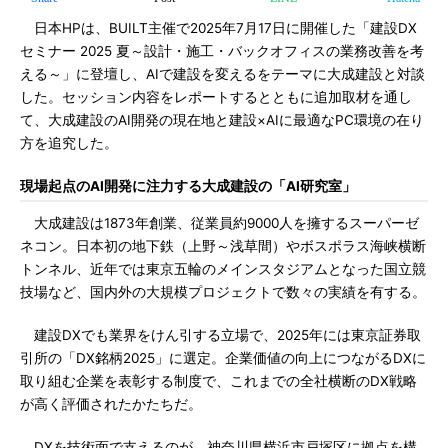
日本HPは、BUILT主催で2025年7月17日に開催した「建設DX
セミナー 2025 夏～設計・施工・バックオフィスの業務改善を考
える～」に登壇し、AIで建設を変えるをテーマに大成建設と対談
した。セッション内容をレポートするとともに追加取材を通し
て、大成建設のAI開発の現在地と建設×AIに最適なPC環境の在り
方を追究した。
現場起点のAI開発に注力する大成建設の「AI研究室」
大成建設は1873年創業、従業員約9000人を擁するスーパーゼ
ネコン。日本初の地下鉄（上野～浅草間）やボスポラス海峡横断
トンネル、近年では東京五輪のメインスタジアムとなった国立競
技場など、国内外の大規模プロジェクトで数々の実績を有する。
建設DXでも業界をけん引する立場で、2025年には東京証券取
引所の「DX銘柄2025」に選定。企業価値の向上につながるDXに
取り組む企業を表彰する制度で、これまでの全社横断のDX戦略
が高く評価されたかたちだ。
DXを技術面で支えるのが、神奈川県横浜市戸塚区に拠点を構