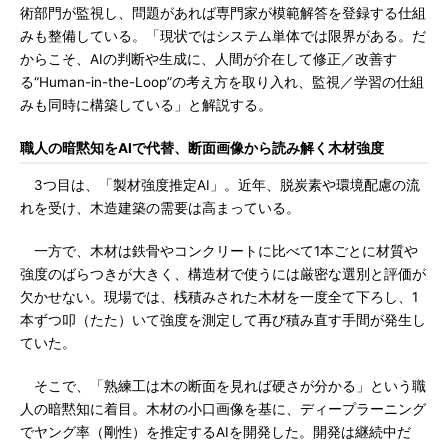
術部門が監視し、問題があれば専門家が模範解答を登録する仕組
みも整備している。「現状ではシステム単体では限界がある。だ
からこそ、AIの判断や生成に、人間が介在して修正／改善す
る“Human-in-the-Loop”の考え方を取り入れ、監視／学習の仕組
みも同時に構築している」と解説する。
職人の暗黙知をAIで代替、断面画像から読み解く木材強度
3つ目は、「製材強度推定AI」。近年、脱炭素や環境配慮の流
れを受け、木造建築の需要は高まっている。
一方で、木材は鉄骨やコンクリートに比べて1本ごとに材質や
強度のばらつきが大きく、構造材で使うには厳密な選別と評価が
欠かせない。現場では、桟積みされた木材を一度全て下ろし、1
本ずつ叩（たた）いて強度を測定して再び積み直す手間が発生し
ていた。
そこで、「熟練工は木の断面を見れば硬さが分かる」という職
人の暗黙知に着目。木材の小口画像を基に、ディープラーニング
でヤング率（剛性）を推定するAIを開発した。開発は継続中だ