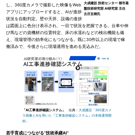
大成建設 技術センター 都市基
し、360度カメラで撮影した映像をWeb
盤技術研究部 AI研究室 主任
アプリにアップロードすると、AIが進捗
古庄玄樹氏
状況を自動判定。壁や天井、設備の進捗
は図面上に色分け表示され、一目で状況を把握できる。台車や伸
び馬などの資機材の位置特定、床の水濡れなどの検出機能も備
え、現場管理の効率化にもつながる。既に30件以上の現場で稼
働済みで、今後さらに現場適用を進める見込みだ。
「AI工事進捗確認システム」
出典：
大成建設「360度カメ
ラ画像とAIを用いた『工事進捗確認システム』の本格運用開
始」
若手育成につながる“技術承継AI”