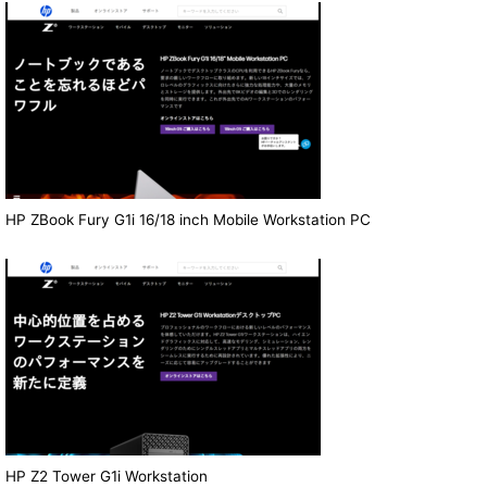
HP ZBook Fury G1i 16/18 inch Mobile Workstation PC
HP Z2 Tower G1i Workstation