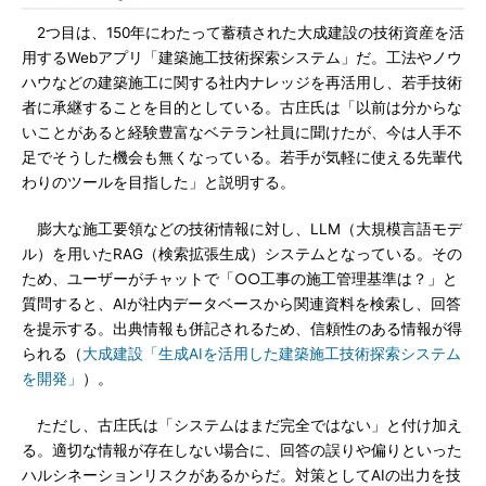
2つ目は、150年にわたって蓄積された大成建設の技術資産を活
用するWebアプリ「建築施工技術探索システム」だ。工法やノウ
ハウなどの建築施工に関する社内ナレッジを再活用し、若手技術
者に承継することを目的としている。古庄氏は「以前は分からな
いことがあると経験豊富なベテラン社員に聞けたが、今は人手不
足でそうした機会も無くなっている。若手が気軽に使える先輩代
わりのツールを目指した」と説明する。
膨大な施工要領などの技術情報に対し、LLM（大規模言語モデ
ル）を用いたRAG（検索拡張生成）システムとなっている。その
ため、ユーザーがチャットで「○○工事の施工管理基準は？」と
質問すると、AIが社内データベースから関連資料を検索し、回答
を提示する。出典情報も併記されるため、信頼性のある情報が得
られる（
大成建設「生成AIを活用した建築施工技術探索システム
を開発」
）。
ただし、古庄氏は「システムはまだ完全ではない」と付け加え
る。適切な情報が存在しない場合に、回答の誤りや偏りといった
ハルシネーションリスクがあるからだ。対策としてAIの出力を技