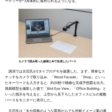
ーディーかつ具体的に進められるようになる。
カメラで読み取った線画とAIで生成したパース
講演では古庄氏が2タイプのデモを披露した。まず、簡単なス
ケッチをカメラで取り込み、「Wood Facade」「Shop」といっ
たキーワードを入力すると、約20秒で精緻な完成予想図を出力。
簡易模型を撮影した後で「Bird Eye View」「Office Building」と
いった指示を与えると、上空から見下ろしたオフィスビルの複数
パースをモニターに表示した。
古庄氏は「丸や四角のような図形からでも外観イメージ案の着