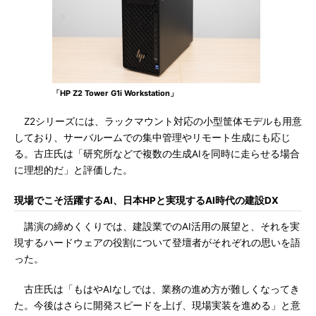
「HP Z2 Tower G1i Workstation」
Z2シリーズには、ラックマウント対応の小型筐体モデルも用意
しており、サーバルームでの集中管理やリモート生成にも応じ
る。古庄氏は「研究所などで複数の生成AIを同時に走らせる場合
に理想的だ」と評価した。
現場でこそ活躍するAI、日本HPと実現するAI時代の建設DX
講演の締めくくりでは、建設業でのAI活用の展望と、それを実
現するハードウェアの役割について登壇者がそれぞれの思いを語
った。
古庄氏は「もはやAIなしでは、業務の進め方が難しくなってき
た。今後はさらに開発スピードを上げ、現場実装を進める」と意