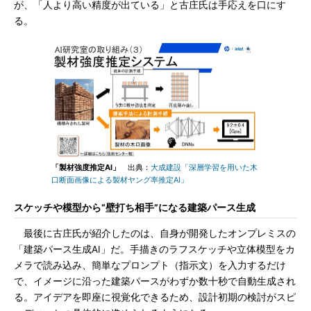
が、「人より高い精度が出ている」と古庄氏は手応えを口にす
る。
「製材強度推定AI」
出典：
大成建設「深層学習を用いた木
口断面画像による製材ヤング率推定AI」
スケッチや模型から“壁打ち相手”になる建築パース生成
最後に古庄氏が紹介したのは、自身が開発したオンプレミスの
「建築パース生成AI」だ。手描きのラフスケッチや立体模型をカ
メラで読み込み、簡単なプロンプト（指示文）を入力するだけ
で、イメージに沿った建築パースがわずか数十秒で自動生成され
る。アイデアを即座に視覚化できるため、設計初期の検討がスピ