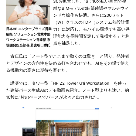
30％拡大した。16：10の広い画面で複
雑なBIMモデルの細部確認やマルチウィ
ンドウ操作も快適。さらに200ワット
（W）クラスのTDP（システム熱設計電
日本HP エンタープライズ営業
力）に対応し、モバイル環境でも高い処
統括 ソリューション営業本部
理能力を長時間安定して発揮する」と利
ワークステーション営業部 市
点を補足した。
場開発担当部長 若宮明日香氏
古庄氏は「ノート型でここまで動くのは驚き」と語り、発注者
とデザインの方向性を決める打ち合わせでも、AIをその場で使え
る機動力の高さに期待を寄せた。
講演では、タワー型「HP Z2 Tower G1i Workstation」を使っ
た建築パース生成AIのデモ動画も紹介。ノート型よりも速い、約
10秒に1枚のペースでパースが次々と出力された。