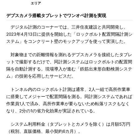
エリア
デプスカメラ搭載タブレットでワンオペ計測を実現
デジタル計測のコーナーでは、三井住友建設と共同開発し、
2023年4月13日に提供を開始した「ロックボルト配置間隔計測シ
ステム」をコンクリート壁のモックアップを使って実演した。
対象物までの距離情報を測れるデプスカメラを接続したタブレ
ットで撮影するだけで、同計測システムはロックボルトの配置間
隔を自動計測する。現場導入が進む「鉄筋出来形自動検測システ
ム」の技術を応用したサービスだ。
トンネル内のロックボルト計測は通常、2人一組で高所作業車
に搭乗してメジャーで配置間隔を測る。同計測システムであれば
作業員1人で済み、高所作業車が要らないため転落リスクもなく
なり、2分の1の省力化効果が実証されている。
システム利用料金（タブレットとカメラを除く）は月額5万円
（税別、直販価格、最小契約6カ月）。