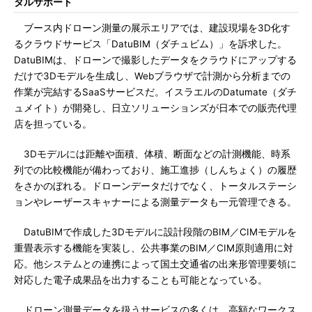
タルサポート
ブース内ドローン測量の展示エリアでは、建設現場を3D化す
るクラウドサービス「DatuBIM（ダチュビム）」を訴求した。
DatuBIMは、ドローンで撮影したデータをクラウドにアップする
だけで3Dモデルを生成し、Webブラウザで計測から分析までの
作業が完結するSaaSサービスだ。イスラエルのDatumate（ダチ
ュメイト）が開発し、日立ソリューションズが日本での販売代理
店を担っている。
3Dモデルには距離や面積、体積、断面などの計測機能、時系
列での比較機能が備わっており、施工進捗（しんちょく）の履歴
をさかのぼれる。ドローンデータだけでなく、トータルステーシ
ョンやレーザースキャナーによる測量データも一元管理できる。
DatuBIMで作成した3Dモデルに設計段階のBIM／CIMモデルを
重畳表示する機能を実装し、公共事業のBIM／CIM原則適用に対
応。他システムとの連携によって国土交通省の出来形管理要領に
対応した電子成果品を出力することも可能となっている。
ドローン測量データを扱うサービスの多くは、高額なワークス